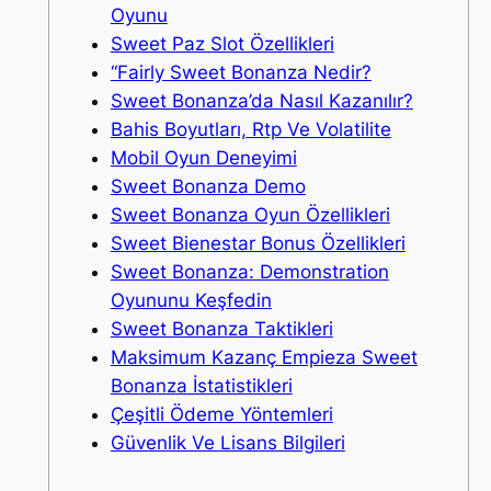
Oyunu
Sweet Paz Slot Özellikleri
“Fairly Sweet Bonanza Nedir?
Sweet Bonanza’da Nasıl Kazanılır?
Bahis Boyutları, Rtp Ve Volatilite
Mobil Oyun Deneyimi
Sweet Bonanza Demo
Sweet Bonanza Oyun Özellikleri
Sweet Bienestar Bonus Özellikleri
Sweet Bonanza: Demonstration
Oyununu Keşfedin
Sweet Bonanza Taktikleri
Maksimum Kazanç Empieza Sweet
Bonanza İstatistikleri
Çeşitli Ödeme Yöntemleri
Güvenlik Ve Lisans Bilgileri