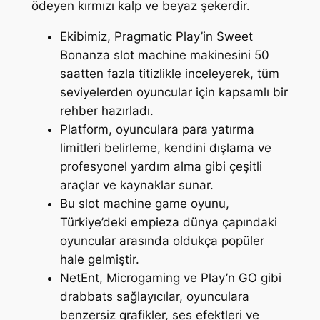
ödeyen kırmızı kalp ve beyaz şekerdir.
Ekibimiz, Pragmatic Play’in Sweet
Bonanza slot machine makinesini 50
saatten fazla titizlikle inceleyerek, tüm
seviyelerden oyuncular için kapsamlı bir
rehber hazırladı.
Platform, oyunculara para yatırma
limitleri belirleme, kendini dışlama ve
profesyonel yardım alma gibi çeşitli
araçlar ve kaynaklar sunar.
Bu slot machine game oyunu,
Türkiye’deki empieza dünya çapındaki
oyuncular arasında oldukça popüler
hale gelmiştir.
NetEnt, Microgaming ve Play’n GO gibi
drabbats sağlayıcılar, oyunculara
benzersiz grafikler, ses efektleri ve