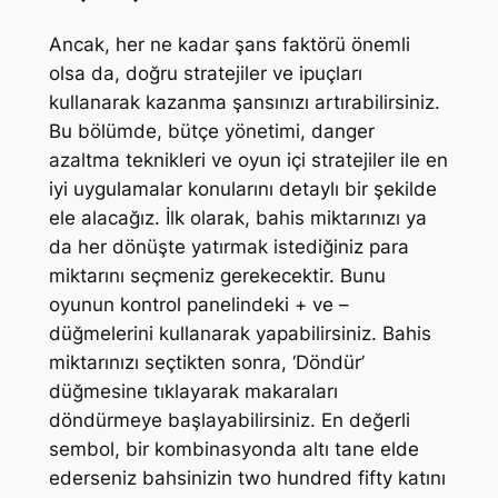
Ancak, her ne kadar şans faktörü önemli
olsa da, doğru stratejiler ve ipuçları
kullanarak kazanma şansınızı artırabilirsiniz.
Bu bölümde, bütçe yönetimi, danger
azaltma teknikleri ve oyun içi stratejiler ile en
iyi uygulamalar konularını detaylı bir şekilde
ele alacağız. İlk olarak, bahis miktarınızı ya
da her dönüşte yatırmak istediğiniz para
miktarını seçmeniz gerekecektir. Bunu
oyunun kontrol panelindeki + ve –
düğmelerini kullanarak yapabilirsiniz. Bahis
miktarınızı seçtikten sonra, ‘Döndür’
düğmesine tıklayarak makaraları
döndürmeye başlayabilirsiniz. En değerli
sembol, bir kombinasyonda altı tane elde
ederseniz bahsinizin two hundred fifty katını