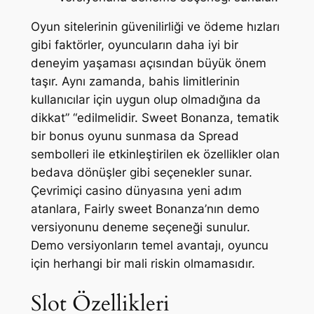
Oyun sitelerinin güvenilirliği ve ödeme hızları
gibi faktörler, oyuncuların daha iyi bir
deneyim yaşaması açısından büyük önem
taşır. Aynı zamanda, bahis limitlerinin
kullanıcılar için uygun olup olmadığına da
dikkat” “edilmelidir. Sweet Bonanza, tematik
bir bonus oyunu sunmasa da Spread
sembolleri ile etkinleştirilen ek özellikler olan
bedava dönüşler gibi seçenekler sunar.
Çevrimiçi casino dünyasına yeni adım
atanlara, Fairly sweet Bonanza’nın demo
versiyonunu deneme seçeneği sunulur.
Demo versiyonların temel avantajı, oyuncu
için herhangi bir mali riskin olmamasıdır.
Slot Özellikleri