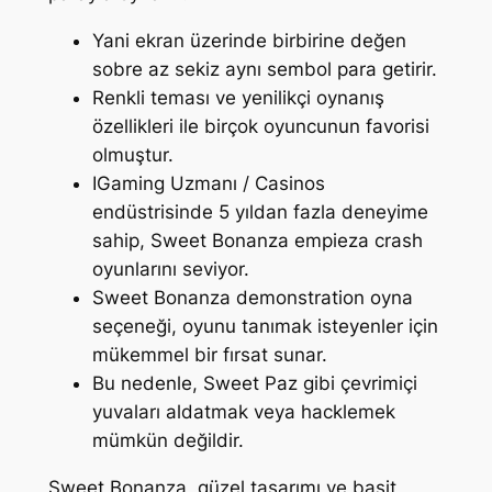
Yani ekran üzerinde birbir͏ine de͏ğen
sobre az sekiz aynı sembol para getirir.
Renkli teması ve yenilikçi oynanış
özellikleri ile birçok oyuncunun favorisi
olmuştur.
IGaming Uzmanı / Casinos
endüstrisinde 5 yıldan fazla deneyime
sahip, Sweet Bonanza empieza crash
oyunlarını seviyor.
Sweet Bonanza demonstration oyna
seçeneği, oyunu tanımak isteyenler için
mükemmel bir fırsat sunar.
Bu nedenle, Sweet Paz gibi çevrimiçi
yuvaları aldatmak veya hacklemek
mümkün değildir.
Sweet Bonanza, güzel͏ ͏t͏asar͏ımı ͏ve basit