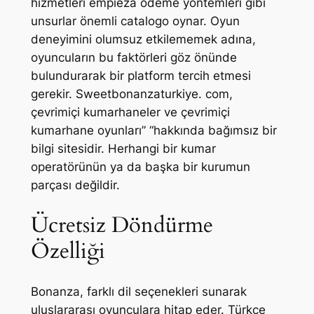
hizmetleri empieza ödeme yöntemleri gibi
unsurlar önemli catalogo oynar. Oyun
deneyimini olumsuz etkilememek adına,
oyuncuların bu faktörleri göz önünde
bulundurarak bir platform tercih etmesi
gerekir. Sweetbonanzaturkiye. com,
çevrimiçi kumarhaneler ve çevrimiçi
kumarhane oyunları” “hakkında bağımsız bir
bilgi sitesidir. Herhangi bir kumar
operatörünün ya da başka bir kurumun
parçası değildir.
Ücretsiz Döndürme
Özelliği
Bonanza, farklı dil seçenekleri sunarak
uluslararası oyunculara hitap eder. Türkçe