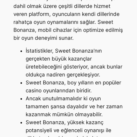
dahil olmak üzere çeşitli dillerde hizmet
veren platform, oyuncuların kendi dillerinde
rahatça oyun oynamalarını sağlar. Sweet
Bonanza, mobil cihazlar için optimize edilmiş
bir oyun deneyimi sunar.
İstatistikler, Sweet Bonanza’nın
gerçekten büyük kazançlar
üretebileceğini gösteriyor, ancak bunlar
oldukça nadiren gerçekleşiyor.
Sweet Bonanza, boy yılların en popüler
casino oyunlarından biridir.
Ancak unutulmamalıdır ki oyun
tamamen şansa dayalıdır ve her zaman
kazanmak mümkün olmayabilir.
Sweet Bonanza, yüksek kazanç
potansiyeli ve eğlenceli oynanışı ile