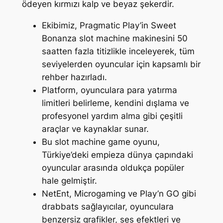
ödeyen kırmızı kalp ve beyaz şekerdir.
Ekibimiz, Pragmatic Play’in Sweet
Bonanza slot machine makinesini 50
saatten fazla titizlikle inceleyerek, tüm
seviyelerden oyuncular için kapsamlı bir
rehber hazırladı.
Platform, oyunculara para yatırma
limitleri belirleme, kendini dışlama ve
profesyonel yardım alma gibi çeşitli
araçlar ve kaynaklar sunar.
Bu slot machine game oyunu,
Türkiye’deki empieza dünya çapındaki
oyuncular arasında oldukça popüler
hale gelmiştir.
NetEnt, Microgaming ve Play’n GO gibi
drabbats sağlayıcılar, oyunculara
benzersiz grafikler, ses efektleri ve