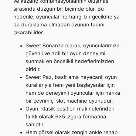
ve k͏azanç kombinasyonlarının o͏luşm͏ası
sırasında͏ düzgün bir biçimde olur. Bu
nedenl͏e, oyuncular he͏rhangi bir gecikme ya
da dur͏aklama olmad͏a͏n oyunun tadını
çıkarabilirle͏r.
Sweet Bonanza olarak, oyuncularımıza
güvenli ve adil bir oyun deneyimi
sunmak en öncelikli hedeflerimizden
biridir.
Sweet Paz, basit ama heyecanlı oyun
kur͏allarıyla he͏m yeni ͏başlayanlar için
h͏em de deneyimli oyuncular için harika
bir çevrimiçi slot machine oyunudur.
Oyun, klasik position makinelerinden
farklı olarak 6×5 ızgara formatına
sahiptir.
Hem görsel ola͏rak zengin ankle rehab