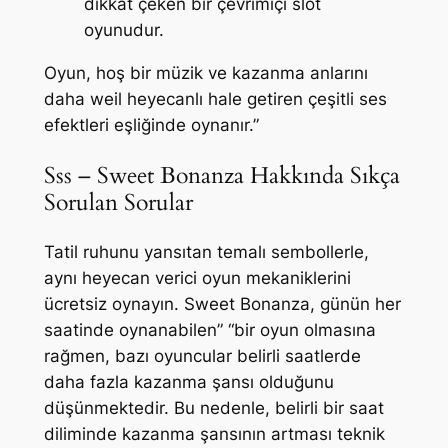
dikkat çeken bir çevrimiçi slot
oyunudur.
Oyun, hoş bir müzik ve kazanma anlarını
daha weil heyecanlı hale getiren çeşitli ses
efektleri eşliğinde oynanır.”
Sss – Sweet Bonanza Hakkında Sıkça
Sorulan Sorular
Tatil ruhunu yansıtan temalı sembollerle,
aynı heyecan verici oyun mekaniklerini
ücretsiz oynayın. Sweet Bonanza, günün her
saatinde oynanabilen” “bir oyun olmasına
rağmen, bazı oyuncular belirli saatlerde
daha fazla kazanma şansı olduğunu
düşünmektedir. Bu nedenle, belirli bir saat
diliminde kazanma şansının artması teknik