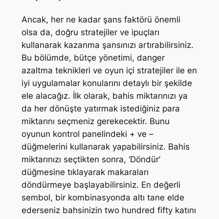
Ancak, her ne kadar şans faktörü önemli
olsa da, doğru stratejiler ve ipuçları
kullanarak kazanma şansınızı artırabilirsiniz.
Bu bölümde, bütçe yönetimi, danger
azaltma teknikleri ve oyun içi stratejiler ile en
iyi uygulamalar konularını detaylı bir şekilde
ele alacağız. İlk olarak, bahis miktarınızı ya
da her dönüşte yatırmak istediğiniz para
miktarını seçmeniz gerekecektir. Bunu
oyunun kontrol panelindeki + ve –
düğmelerini kullanarak yapabilirsiniz. Bahis
miktarınızı seçtikten sonra, ‘Döndür’
düğmesine tıklayarak makaraları
döndürmeye başlayabilirsiniz. En değerli
sembol, bir kombinasyonda altı tane elde
ederseniz bahsinizin two hundred fifty katını