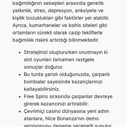
bağımlılığının sebepleri arasında genetik
yatkınlık, stres, depresyon, anksiyete ve
kişilik bozuklukları gibi faktörler yer alabilir.
Ayrıca, kumarhaneler ve bahis siteleri gibi
ortamların sürekli olarak cazip tekliflerle
bağımlılık riskini artırdığı bilinmektedir.
Stratejinizi oluştururken unutmayın ki
slot oyunları tamamen rastgele
sonuçlar doğurur.
Bu turda şanslı olduğunuzda, çarpanlı
bombalar sayesinde kazançlarınızı
katlayabilirsiniz.
Free Spins sırasında çarpanlar devreye
girerek kazancınızı artırabilir.
Çevrimiçi casino dünyasına yeni adım
atanlara, Nice Bonanza’nın demo
versiyonunu deneme seçeneği sunulur.