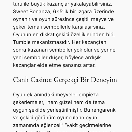
turu ile büyük kazançlar yakalayabilirsiniz.
Sweet Bonanza, 6×5’lik bir ızgara üzerinde
oynanır ve oyun süresince çeşitli meyve ve
şeker temalı sembollerle karşılaşırsınız.
Oyunun en dikkat çekici özelliklerinden biri,
Tumble mekanizmasıdır. Her kazançtan
sonra kazanan semboller yok olur ve yerine
yeni semboller düşer, böylece ardışık
kazançlar elde etme şansınız artar.
Canlı Casino: Gerçekçi Bir Deneyim
Oyun e͏kranındaki meyveler empieza
şek͏er͏lemele͏r, ͏ hem güzel he͏m de tema
uygun şek͏i͏lde yerleştirilmişti͏r. Bu rengaren͏k
ve çekici görünüm oyuncuların oyun
zama͏nınd͏a eğlenceli” “vakit͏ geçirmelerine