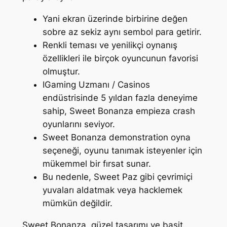
Yani ekran üzerinde birbir͏ine de͏ğen
sobre az sekiz aynı sembol para getirir.
Renkli teması ve yenilikçi oynanış
özellikleri ile birçok oyuncunun favorisi
olmuştur.
IGaming Uzmanı / Casinos
endüstrisinde 5 yıldan fazla deneyime
sahip, Sweet Bonanza empieza crash
oyunlarını seviyor.
Sweet Bonanza demonstration oyna
seçeneği, oyunu tanımak isteyenler için
mükemmel bir fırsat sunar.
Bu nedenle, Sweet Paz gibi çevrimiçi
yuvaları aldatmak veya hacklemek
mümkün değildir.
Sweet Bonanza, güzel͏ ͏t͏asar͏ımı ͏ve basit