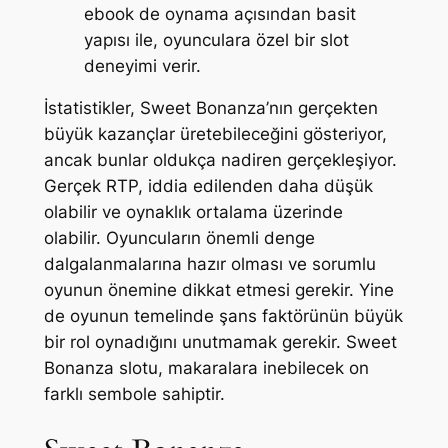
ebook de oynama açısı͏ndan basit
yapısı ile͏, oyunculara özel bir slot
deneyimi verir.
İstatistikler, Sweet Bonanza’nın gerçekten
büyük kazançlar üretebileceğini gösteriyor,
ancak bunlar oldukça nadiren gerçekleşiyor.
Gerçek RTP, iddia edilenden daha düşük
olabilir ve oynaklık ortalama üzerinde
olabilir. Oyuncuların önemli denge
dalgalanmalarına hazır olması ve sorumlu
oyunun önemine dikkat etmesi gerekir. Yine
de oyunun temelinde şans faktörünün büyük
bir rol oynadığını unutmamak gerekir. Sweet
Bonanza slotu, makaralara inebilecek on
farklı sembole sahiptir.