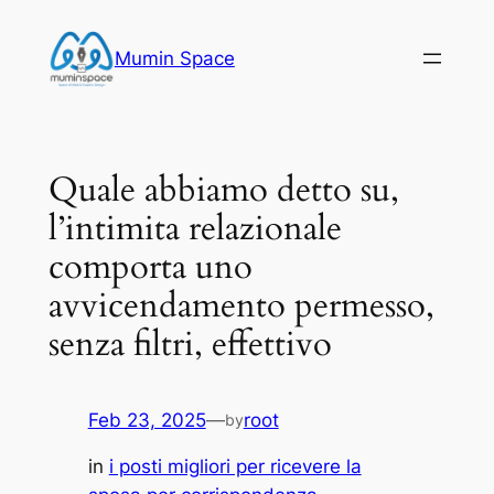
Skip
to
Mumin Space
content
Quale abbiamo detto su,
l’intimita relazionale
comporta uno
avvicendamento permesso,
senza filtri, effettivo
Feb 23, 2025
—
root
by
in
i posti migliori per ricevere la