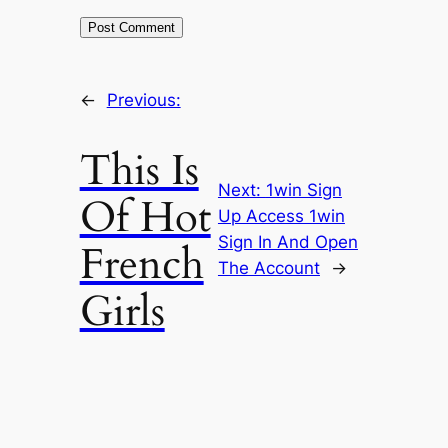
←
Previous:
This Is
Next:
1win Sign
Of Hot
Up Access 1win
Sign In And Open
French
The Account
→
Girls