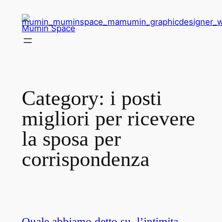
Skip
to
Mumin Space
content
Category:
i posti
migliori per ricevere
la sposa per
corrispondenza
Quale abbiamo detto su, l’intimita