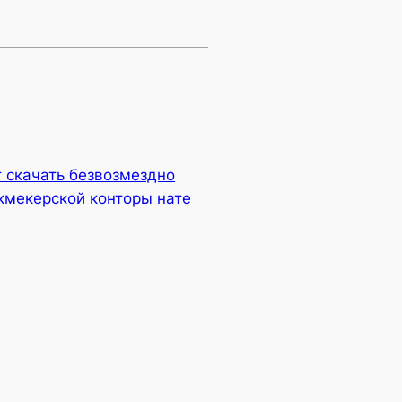
 скачать безвозмездно
кмекерской конторы нате