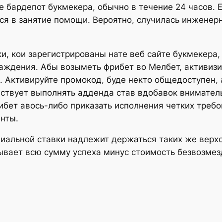
се бардепот букмекера, обычно в течение 24 часов.
ся в занятие помощи. Вероятно, случилась инженерн
ки, кои зарегистрированы нате веб сайте букмекера
аждения. Абы возыметь фрибет во Мелбет, активизи
. Активируйте промокод, буде некто общедоступен, 
твует выполнять адденда став вдобавок вниматель
бет авось-либо приказать исполнения четких требов
нты.
иальной ставки надлежит держаться таких же верх
бывает всю сумму успеха минус стоимость безвозме