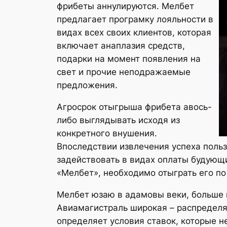
фрибеты аннулируются. Мелбет
предлагает програмку лояльности в
видах всех своих клиентов, которая
включает анаплазия средств,
подарки на момент появления на
свет и прочие неподражаемые
предложения.
Агросрок отыгрыша фрибета авось-
либо выглядывать исходя из
конкретного внушения.
Впоследствии извлечения успеха поль
задействовать в видах оплаты будующи
«Мелбет», необходимо отыграть его по
Мелбет юзаю в адамовы веки, больше 
Авиамагистраль широкая – распределят
определяет условия ставок, которые 