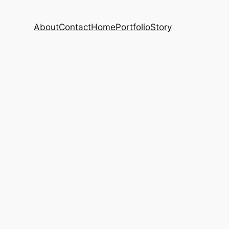
About
Contact
Home
Portfolio
Story