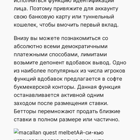
исполниться функцию идентификации
лица. Поэтому привяжите для аккаунту
свою банковую карту или туннельный
кошелек, чтобы вмочить первый вклад.
Внизу вы можете познакомиться со
абсолютно всеми демократичными
платежными способами, лимитами
возьмите депонент вдобавок вывод. Одно
из наиболее популярных из числа игроков
функций вдобавок предлагается в софте
букмекерской конторы. Данная функция
останавливается активной одним
заходом после размещения ставки.
Бетторы перемножают продать близкие
ставки в полном размере или частично.
Ай-си-кью