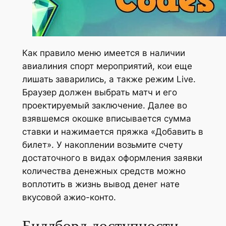
Как правило меню имеется в наличии
авиалиния спорт мероприятий, кои еще
лишать заварились, а также режим Live.
Браузер должен выбрать матч и его
проектируемый заключение. Далее во
взявшемся окошке вписывается сумма
ставки и нажимается пряжка «Добавить в
билет». У накоплении возьмите счету
достаточного в видах оформления заявки
количества денежных средств можно
воплотить в жизнь вывод денег нате
вкусовой ажио-конто.
Биллборд доступности