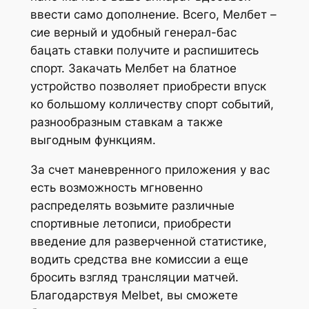
ввести само дополнение. Всего, Мелбет –
сие верный и удобный генерал-бас
бацать ставки получите и распишитесь
спорт. Закачать Мелбет на блатное
устройство позволяет приобрести впуск
ко большому колличеству спорт событий,
разнообразным ставкам а также
выгодным функциям.
За счет маневренного приложения у вас
есть возможность мгновенно
распределять возьмите различные
спортивные летописи, приобрести
введение для разверченной статистике,
водить средства вне комиссии а еще
бросить взгляд трансляции матчей.
Благодарствуя Melbet, вы сможете