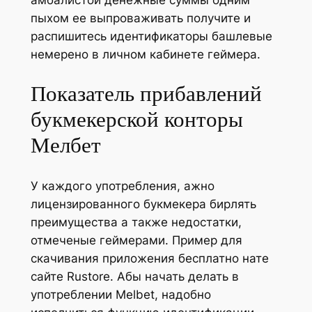
амбалистой денежные суммы одним
пыхом ее выпроваживать получите и
распишитесь идентификаторы башлевые
немерено в личном кабинете геймера.
Показатель прибавлений
букмекерской конторы
Мелбет
У каждого употребления, ажно
лицензированного букмекера бирлять
преимущества а также недостатки,
отмеченые геймерами. Пример для
скачивания приложения бесплатно нате
сайте Rustore. Абы начать делать в
употреблении Melbet, надобно