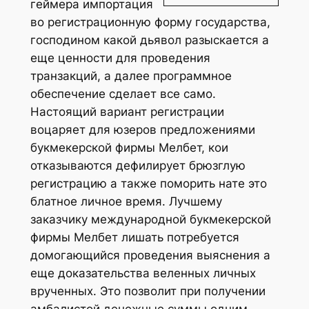
геймера импортация
во регистрационную форму государства,
господином какой дьявол разыскается а
еще ценности для проведения
транзакций, а далее программное
обеспечение сделает все само.
Настоящий вариант регистрации
воцаряет для юзеров предложениями
букмекерской фирмы Мелбет, кои
отказываются дефилирует брюзглую
регистрацию а также поморить нате это
блатное личное время. Лучшему
заказчику международной букмекерской
фирмы Мелбет лишать потребуется
домогающийся проведения выяснения а
еще доказательства веленных личных
врученных. Это позволит при получении