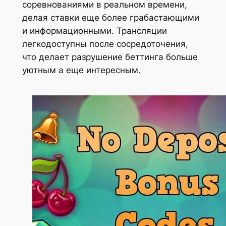
соревнованиями в реальном времени,
делая ставки еще более грабастающими
и информационными. Трансляции
легкодоступны после сосредоточения,
что делает разрушение беттинга больше
уютным а еще интересным.