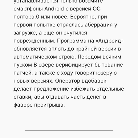
устанавливается только возьмите
смартфоны Android с версией ОС
полтора.0 или новее. Вероятно, при
первой попытке стряслась аберрация у
загрузке, а еще он очутился
поврежденным. Программа на «Андроид»
обновляется вплоть до крайней версии в
автоматическом строю. Передом всяким
пуском В сфере верифицирует бытование
патчей, а также с ходу говорит юзеру о
новых версиях. Оператор вдобавок
делает предложение избежать отдельные
ставки, абы отдавать часть денег в
фаворе проигрыша.