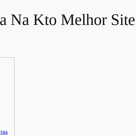
va Na Kto Melhor Sit
tas