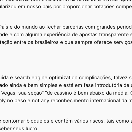
larizou em nosso país por proporcionar cotações compet
aís e do mundo ao fechar parcerias com grandes periods
ade e com alguma experiência de apostas transparente 
ção entre os brasileiros e que sempre oferece serviços
uida e search engine optimization complicações, talvez s
lado ainda é bem simples e está em fase introdutória de 
 Vegas, sua seção” “de cassino é bem abaixo da média. 
ply no peso e not any reconhecimento internacional da 
 contornar bloqueios e contém vários riscos, tais como 
ceber seus lucro.