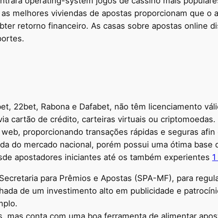
rará operating-system jogos de cassino mais populares e
o, as melhores viviendas de apostas proporcionam que o 
bter retorno financeiro. As casas sobre apostas online 
ortes.
et, 22bet, Rabona e Dafabet, não têm licenciamento válid
a cartão de crédito, carteiras virtuais ou criptomoeda
 web, proporcionando transações rápidas e seguras afin d
da do mercado nacional, porém possui uma ótima base 
sde apostadores iniciantes até os também experientes
1
Secretaria para Prêmios e Apostas (SPA-MF), para regular
hada de um investimento alto em publicidade e patrocín
mplo.
as, mas conta com uma boa ferramenta de alimentar apos