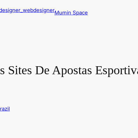
Mumin Space
s Sites De Apostas Esporti
razil