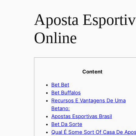
Aposta Esporti
Online
Content
Bet Bet
Bet Buffalos
Recursos E Vantagens De Uma
Betano:
Apostas Esportivas Brasil
Bet Da Sorte
Qual É Some Sort Of Casa De Apos