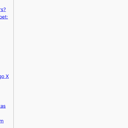
rs?
bet:
go X
tas
rm