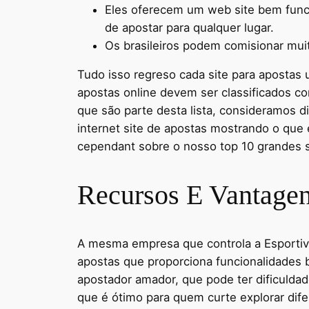
Eles oferecem um web site bem funcio
de apostar para qualquer lugar.
Os brasileiros podem comisionar mui
Tudo isso regreso cada site para apostas
apostas online devem ser classificados con
que são parte desta lista, consideramos 
internet site de apostas mostrando o que 
cependant sobre o nosso top 10 grandes si
Recursos E Vantage
A mesma empresa que controla a Esporti
apostas que proporciona funcionalidades 
apostador amador, que pode ter dificuld
que é ótimo para quem curte explorar dif