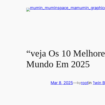
Skip
to
content
“veja Os 10 Melhore
Mundo Em 2025
Mar 8, 2025
—
root
in
1win B
by