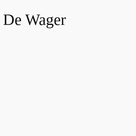
e De Wager