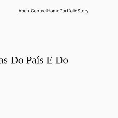
About
Contact
Home
Portfolio
Story
vas Do País E Do