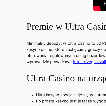
Premie w Ultra Casin
Minimalny depozyt w Ultra Casino to 50 P
kasyno online, które zachęcamy graczy d
oferowania regulowanych usług hazardowyc
wprowadzić prawidłowe
https://vegas-vu
Ultra Casino na urz
Ultra kasyno specjalizuje się w auto
Po prostu kasyno jest jeszcze wygodn