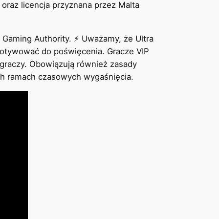
oraz licencja przyznana przez Malta
 Gaming Authority. ⚡️ Uważamy, że Ultra
motywować do poświęcenia. Gracze VIP
 graczy. Obowiązują również zasady
ch ramach czasowych wygaśnięcia.