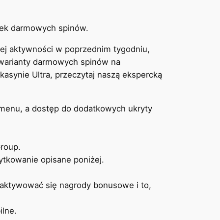
zek darmowych spinów.
jej aktywności w poprzednim tygodniu,
 warianty darmowych spinów na
o kasynie Ultra, przeczytaj naszą ekspercką
m menu, a dostęp do dodatkowych ukryty
Group.
żytkowanie opisane poniżej.
 aktywować się nagrody bonusowe i to,
ilne.