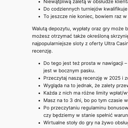
Niewątpliwą zaletą w obsłudze klient
Do codziennych turniejów kwalifikuje
To jeszcze nie koniec, bowiem raz 
Walutą depozytu, wypłaty oraz gry może b
możesz otrzymać także określoną skrzyni
najpopularniejsze sloty z oferty Ultra Cas
recenzję.
Do tego jest też prosta w nawigacji
jest w bocznym pasku.
Przeczytaj naszą recenzję w 2025 i z
Wygląda na to jednak, że zalety prz
Każda z nich ma różne limity wpłat/w
Masz na to 3 dni, bo po tym czasie 
Po przeczytaniu regulaminu bonusow
czy będziemy w stanie spełnić warun
Wirtualne stoły do gry na żywo obsłu