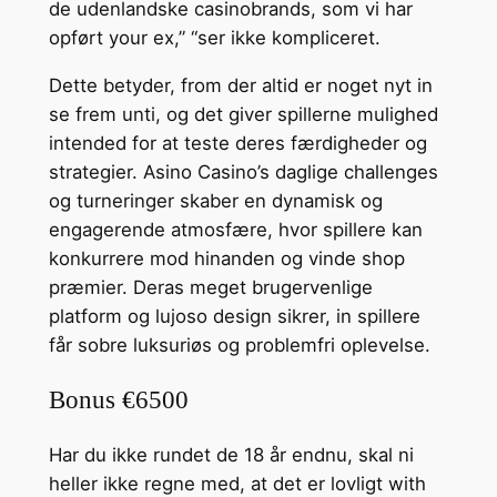
de udenlandske casinobrands, som vi har
opført your ex,” “ser ikke kompliceret.
Dette betyder, from der altid er noget nyt in
se frem unti, og det giver spillerne mulighed
intended for at teste deres færdigheder og
strategier. Asino Casino’s daglige challenges
og turneringer skaber en dynamisk og
engagerende atmosfære, hvor spillere kan
konkurrere mod hinanden og vinde shop
præmier. Deras meget brugervenlige
platform og lujoso design sikrer, in spillere
får sobre luksuriøs og problemfri oplevelse.
Bonus €6500
Har du ikke rundet de 18 år endnu, skal ni
heller ikke regne med, at det er lovligt with