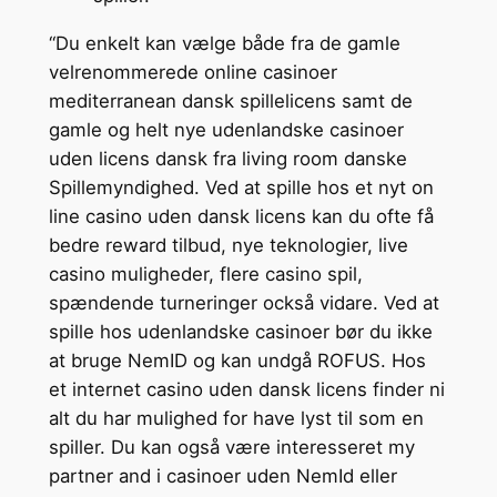
“Du enkelt kan vælge både fra de gamle
velrenommerede online casinoer
mediterranean dansk spillelicens samt de
gamle og helt nye udenlandske casinoer
uden licens dansk fra living room danske
Spillemyndighed. Ved at spille hos et nyt on
line casino uden dansk licens kan du ofte få
bedre reward tilbud, nye teknologier, live
casino muligheder, flere casino spil,
spændende turneringer också vidare. Ved at
spille hos udenlandske casinoer bør du ikke
at bruge NemID og kan undgå ROFUS. Hos
et internet casino uden dansk licens finder ni
alt du har mulighed for have lyst til som en
spiller. Du kan også være interesseret my
partner and i casinoer uden NemId eller