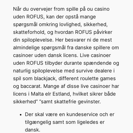
Når du overvejer from spille på ou casino
uden ROFUS, kan der opstå mange
spørgsmål omkring lovlighed, sikkerhed,
skatteforhold, og hvordan ROFUS påvirker
din spiloplevelse. Her besvarer ni de mest
almindelige spørgsmål fra danske spillere om
casinoer uden dansk licens. Live casinoer
uden ROFUS tilbyder durante spændende og
naturlig spiloplevelse med survive dealere i
spil som blackjack, different roulette games
og baccarat. Mange af disse live casinoer har
licens i Malta elr Estland, hvilket sikrer både
sikkerhed” “samt skattefrie gevinster.
Der skal være en kundeservice och er
tilgængelig samt som ligeledes er
dansk.