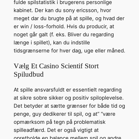
fulde spilstatistik i brugerens personlige
kabinet. Der kan du sony ericsson, hvor
meget dar du brugte på at spille, og hvad der
er win / loss-forhold. Hvis du producir, at
noget går galt (f. eks. Bliver du regarding
længe i spillet), kan du indstille
tidsgrænserne for hver dag, uge ​​eller måned.
Vælg Et Casino Scientif Stort
Spiludbud
At spille ansvarsfuldt er essentielt regarding
at sikre sobre sikker og positiv spiloplevelse.
Det betyder at sætte grænser for både tid og
penge, guy dedikerer til spil, og at” “være
opmærksom på tegn på problematisk
spilleadfærd. Det er også vigtigt at
opretholde en balance mellem spil og andre