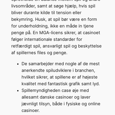
livsområder, samt at søge hjælp, hvis spil
bliver durante kilde til tension eller
bekymring. Husk, at spil bør være en form
for underholdning, ikke en måde in tjene
penge på. En MGA-licens sikrer, at casinoet
følger internationale standarder for
retfærdigt spil, ansvarligt spil og beskyttelse
af spillernes files og penge.
De samarbejder med nogle af de mest
anerkendte spiludviklere i branchen,
hvilket sikrer, at spillene er af højeste
kvalitet med fantastisk grafik samt lyd.
Spillemyndigheden case øje med
allesamt danske casinoer og laver
jævnligt tilsyn, både i fysiske og online
casinoer.