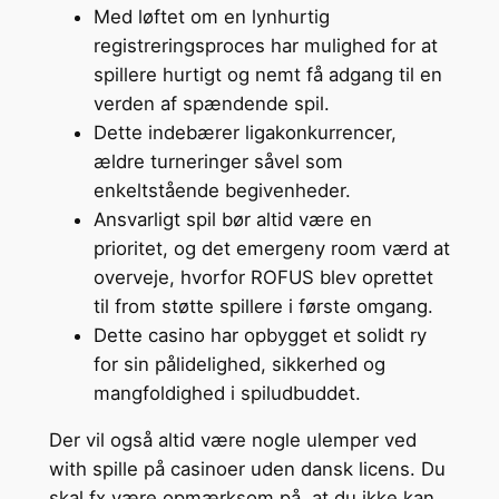
Med løftet om en lynhurtig
registreringsproces har mulighed for at
spillere hurtigt og nemt få adgang til en
verden af spændende spil.
Dette indebærer ligakonkurrencer,
ældre turneringer såvel som
enkeltstående begivenheder.
Ansvarligt spil bør altid være en
prioritet, og det emergeny room værd at
overveje, hvorfor ROFUS blev oprettet
til from støtte spillere i første omgang.
Dette casino har opbygget et solidt ry
for sin pålidelighed, sikkerhed og
mangfoldighed i spiludbuddet.
Der vil også altid være nogle ulemper ved
with spille på casinoer uden dansk licens. Du
skal fx være opmærksom på, at du ikke kan