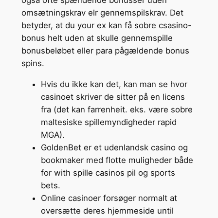
omsætningskrav elr gennemspilskrav. Det
betyder, at du your ex kan få sobre csasino-
bonus helt uden at skulle gennemspille
bonusbeløbet eller para pågældende bonus
spins.
Hvis du ikke kan det, kan man se hvor
casinoet skriver de sitter på en licens
fra (det kan farrenheit. eks. være sobre
maltesiske spillemyndigheder rapid
MGA).
GoldenBet er et udenlandsk casino og
bookmaker med flotte muligheder både
for with spille casinos pil og sports
bets.
Online casinoer forsøger normalt at
oversætte deres hjemmeside until