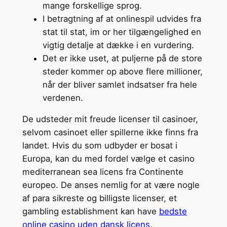
mange forskellige sprog.
I betragtning af at onlinespil udvides fra
stat til stat, im or her tilgængelighed en
vigtig detalje at dække i en vurdering.
Det er ikke uset, at puljerne på de store
steder kommer op above flere millioner,
når der bliver samlet indsatser fra hele
verdenen.
De udsteder mit freude licenser til casinoer,
selvom casinoet eller spillerne ikke finns fra
landet. Hvis du som udbyder er bosat i
Europa, kan du med fordel vælge et casino
mediterranean sea licens fra Continente
europeo. De anses nemlig for at være nogle
af para sikreste og billigste licenser, et
gambling establishment kan have
bedste
online casino uden dansk licens
.