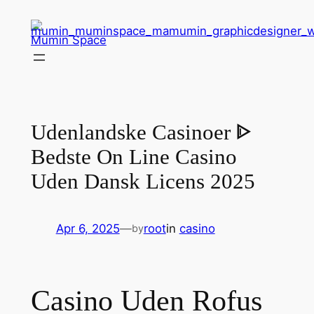
Skip
to
Mumin Space
content
Udenlandske Casinoer ᐈ
Bedste On Line Casino
Uden Dansk Licens 2025
Apr 6, 2025
—
root
in
casino
by
Casino Uden Rofus