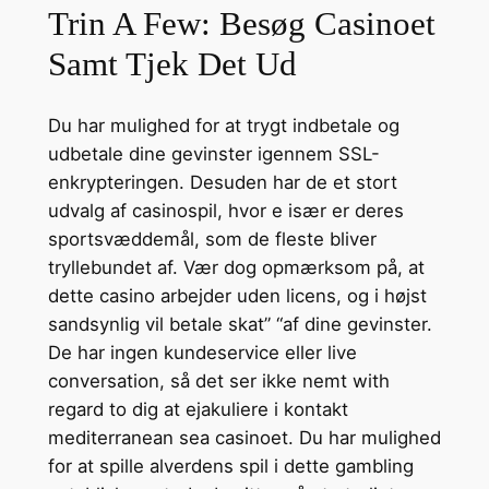
Trin A Few: Besøg Casinoet
Samt Tjek Det Ud
Du har mulighed for at trygt indbetale og
udbetale dine gevinster igennem SSL-
enkrypteringen. Desuden har de et stort
udvalg af casinospil, hvor e især er deres
sportsvæddemål, som de fleste bliver
tryllebundet af. Vær dog opmærksom på, at
dette casino arbejder uden licens, og i højst
sandsynlig vil betale skat” “af dine gevinster.
De har ingen kundeservice eller live
conversation, så det ser ikke nemt with
regard to dig at ejakuliere i kontakt
mediterranean sea casinoet. Du har mulighed
for at spille alverdens spil i dette gambling