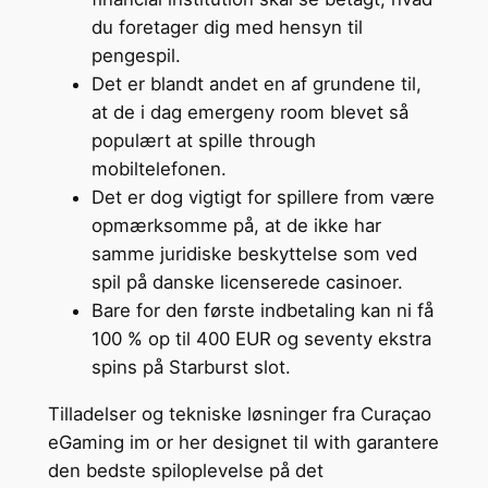
du foretager dig med hensyn til
pengespil.
Det er blandt andet en af grundene til,
at de i dag emergeny room blevet så
populært at spille through
mobiltelefonen.
Det er dog vigtigt for spillere from være
opmærksomme på, at de ikke har
samme juridiske beskyttelse som ved
spil på danske licenserede casinoer.
Bare for den første indbetaling kan ni få
100 % op til 400 EUR og seventy ekstra
spins på Starburst slot.
Tilladelser og tekniske løsninger fra Curaçao
eGaming im or her designet til with garantere
den bedste spiloplevelse på det