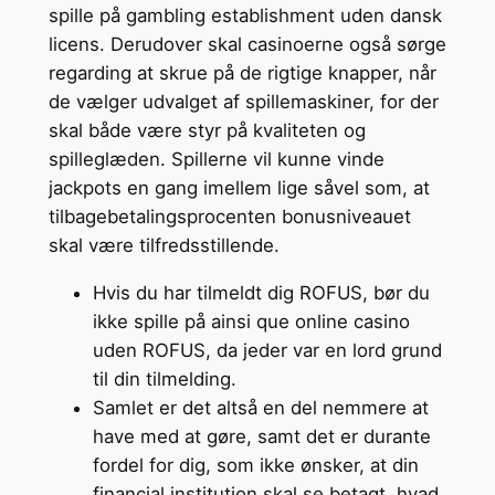
spille på gambling establishment uden dansk
licens. Derudover skal casinoerne også sørge
regarding at skrue på de rigtige knapper, når
de vælger udvalget af spillemaskiner, for der
skal både være styr på kvaliteten og
spilleglæden. Spillerne vil kunne vinde
jackpots en gang imellem lige såvel som, at
tilbagebetalingsprocenten bonusniveauet
skal være tilfredsstillende.
Hvis du har tilmeldt dig ROFUS, bør du
ikke spille på ainsi que online casino
uden ROFUS, da jeder var en lord grund
til din tilmelding.
Samlet er det altså en del nemmere at
have med at gøre, samt det er durante
fordel for dig, som ikke ønsker, at din
financial institution skal se betagt, hvad