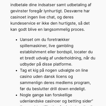
indbetale dine indsatser samt udbetaling af
gevinster foregår lynhurtigt. Desværre har
casinoet ingen live chat, og deres
kundeservice er ikke den hurtigste, så det
kan godt blive en langsommelig proces.
Uanset om du foretrækker
spillemaskiner, live gambling
establishment eller bordspil, locater du
et bredt udvalg af underholdning, når du
udbyder på disse platforme.
Tag et kig på nogen udvalgte on line
casino uden dansk licens og
sammenlign deres medlems program,
før du beslutter drill down endeligt.
Nogle gange kan forskellige
udenlandske casinoer og betting sider”