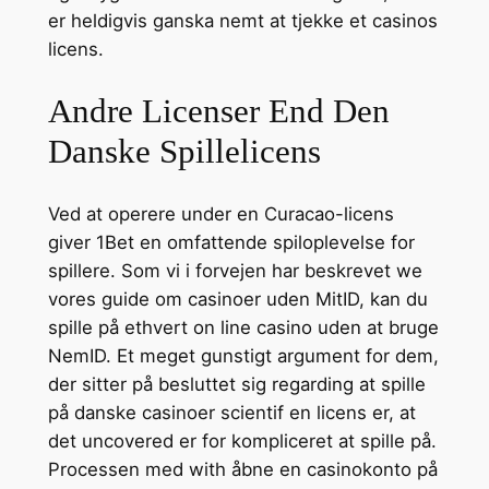
er heldigvis ganska nemt at tjekke et casinos
licens.
Andre Licenser End Den
Danske Spillelicens
Ved at operere under en Curacao-licens
giver 1Bet en omfattende spiloplevelse for
spillere. Som vi i forvejen har beskrevet we
vores guide om casinoer uden MitID, kan du
spille på ethvert on line casino uden at bruge
NemID. Et meget gunstigt argument for dem,
der sitter på besluttet sig regarding at spille
på danske casinoer scientif en licens er, at
det uncovered er for kompliceret at spille på.
Processen med with åbne en casinokonto på