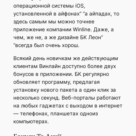
операционной системы iOS,
установленной в айфонах” “а айпадах, то
здесь самым мы можно точнее
приложение компании Winline. Даже, а
чем, же не, а же дизайне БК Леон”
“всегда был очень хорош.
Всякий день новичкам же действующим
клиентам Винлайн доступно более двух
бонусов в приложении. БК регулярно
обновляет программу, предлагая
установку нового пакета а один клик за
несколько секунд. Веб-порталы работают
на любых гаджетах с выходом в интернет
— телефонах, планшетах одноиз
компьютерах.