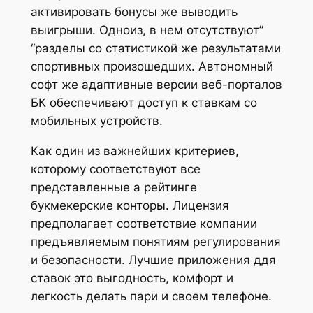
активировать бонусы же выводить
выигрыши. Одноиз, в нем отсутствуют”
“разделы со статистикой же результатами
спортивных произошедших. Автономный
софт же адаптивные версии веб-порталов
БК обеспечивают доступ к ставкам со
мобильных устройств.
Как один из важнейших критериев,
которому соответствуют все
представленные а рейтинге
букмекерские конторы. Лицензия
предполагает соответствие компании
предъявляемым понятиям регулирования
и безопасности. Лучшие приложения ддя
ставок это выгодность, комфорт и
легкость делать пари и своем телефоне.