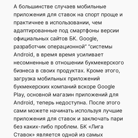
А большинстве случаев мобильные
приложения для ставок на спорт проще и
практичнее в использовании, чем
адаптированные под смартфоны версии
официальных сайтов БК. Google,
разработчик операционной” “системы
Android, в время время усиливает
несомненные в отношении букмекерского
бизнеса в своих продуктах. Кроме этого,
загрузка мобильных приложений
букмекерских компаний вскоре Google
Play, основной магазин приложений для
Android, теперь недоступна. После этого
сами можете начинать используя лучшие
приложения для ставок и заключать пари
без каких-либо проблем. БК «Лига
Ставок» является одной из самых