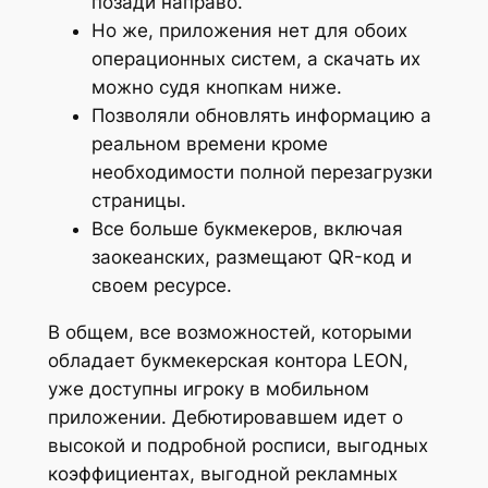
позади направо.
Но же, приложения нет для обоих
операционных систем, а скачать их
можно судя кнопкам ниже.
Позволяли обновлять информацию а
реальном времени кроме
необходимости полной перезагрузки
страницы.
Все больше букмекеров, включая
заокеанских, размещают QR-код и
своем ресурсе.
В общем, все возможностей, которыми
обладает букмекерская контора LEON,
уже доступны игроку в мобильном
приложении. Дебютировавшем идет о
высокой и подробной росписи, выгодных
коэффициентах, выгодной рекламных