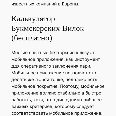
известных компаний в Европы.
Калькулятор
Букмекерских Вилок
(бесплатно)
Многие опытные бетторы используют
мобильное приложения, как инструмент
ддя оперативного заключения пари.
Мобильное приложение позволяет это
делать же любой точке, недалеко есть
мобильное покрытие. Поэтому, мобильное
приложение должно стабильно а быстро
работать, хотя, это один одним наиболее
важных критериев, которому следует
соответствовать мобильное приложение.