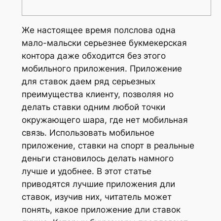
Же настоящее время полслова одна
мало-мальски серьезнее букмекерская
контора даже обходится без этого
мобильного приложения. Приложение
для ставок даем ряд серьезных
преимущества клиенту, позволяя но
делать ставки одним любой точки
окружающего шара, где нет мобильная
связь. Использовать мобильное
приложение, ставки на спорт в реальные
деньги становилось делать намного
лучше и удобнее. В этот статье
приводятся лучшие приложения дли
ставок, изучив них, читатель может
понять, какое приложение дли ставок