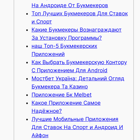
На Андроиде От Букмекеров
Топ Лучших Букмекеров Для Ставок
и Спорт
Какие Букмекеры Вознаграждают
За Установку Программы?
наш Топ-5 Букмекерских
Приложений
Как Выбрать Букмекерскую Контору
С Приложением Для Android
Мостбет Україна: Детальний Огляд
Букмекера Та Казино
Приложение Бк Melbet
Какое Приложение Самое
Надёжное?
Лучшие Мобильные Приложения
Для Ставок На Спорт и Андроид И
Айфон