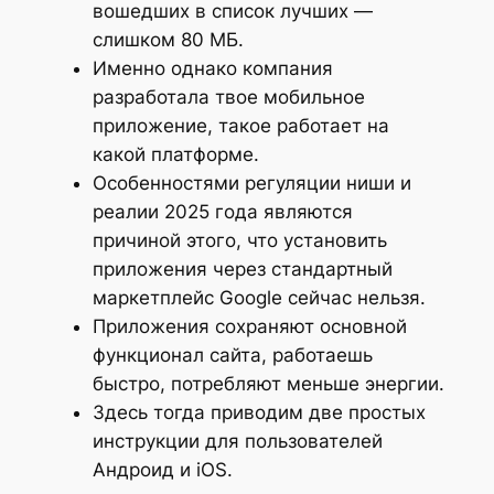
вошедших в список лучших —
слишком 80 МБ.
Именно однако компания
разработала твое мобильное
приложение, такое работает на
какой платформе.
Особенностями регуляции ниши и
реалии 2025 года являются
причиной этого, что установить
приложения через стандартный
маркетплейс Google сейчас нельзя.
Приложения сохраняют основной
функционал сайта, работаешь
быстро, потребляют меньше энергии.
Здесь тогда приводим две простых
инструкции для пользователей
Андроид и iOS.