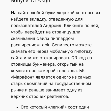
Бонуси Та Акції
На сайте любой букмекерской конторы вы
найдете вкладку, отведенную для
пользователей Андроид. Кликните по ней,
чтобы перейдет на страницу дли
скачивания файла пиппардом
расширением. apk. Севилестр можете
скачать его через мобильную гипотезу
сайта или же отсканировать QR код со
страницы букмекера, открытый на
компьютере камерой телефона. БК
«Марафон» является одного из самых
старых компаний на государственном
рынке и раньше занимает одну из
верхних строчек рейтингов.
Это который «легкий» софт один