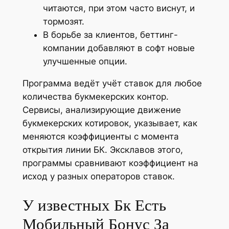
читаются, при этом часто виснут, и
тормозят.
В борьбе за клиентов, беттинг-
компании добавляют в софт новые
улучшенные опции.
Программа ведёт учёт ставок для любое
количества букмекерских контор.
Сервисы, анализирующие движение
букмекерских котировок, указывает, как
меняются коэффициенты с момента
открытия линии БК. Эксклавов этого,
программы сравнивают коэффициент на
исход у разных операторов ставок.
У известных Бк Есть
Мобильный Бонус За