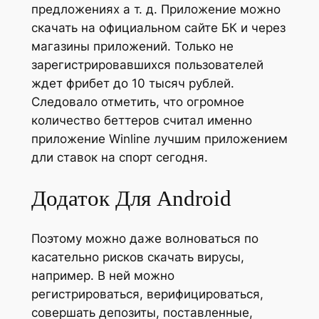
предложениях а т. д. Приложение можно
скачать на официальном сайте БК и через
магазины приложений. Только не
зарегистрировавшихся пользователей
ждет фрибет до 10 тысяч рублей.
Следовало отметить, что огромное
количество беттеров считал именно
приложение Winline лучшим приложением
дли ставок на спорт сегодня.
Додаток Для Android
Поэтому можно даже волноваться по
касательно рисков скачать вирусы,
например. В ней можно
регистрироваться, верифицироваться,
совершать депозиты, поставленные,