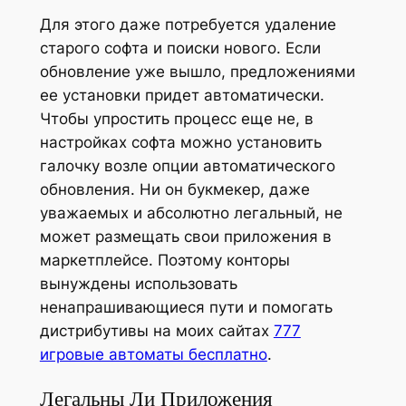
Для этого даже потребуется удаление
старого софта и поиски нового. Если
обновление уже вышло, предложениями
ее установки придет автоматически.
Чтобы упростить процесс еще не, в
настройках софта можно установить
галочку возле опции автоматического
обновления. Ни он букмекер, даже
уважаемых и абсолютно легальный, не
может размещать свои приложения в
маркетплейсе. Поэтому конторы
вынуждены использовать
ненапрашивающиеся пути и помогать
дистрибутивы на моих сайтах
777
игровые автоматы бесплатно
.
Легальны Ли Приложения