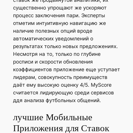
существенно упрощают же ускоряют
процесс заключения пари. Эксперты
отметим интуитивную навигацию же
наличие полезных опций вроде
автоматических уведомлений о
результатах только новых предложениях.
Несмотря на то, только по глубине
росписи и скорости обновления
коэффициентов приложение еще уступает
лидерам, совокупность преимуществ
даёт ему высокую оценку 4/5. MyScore
считается лидирующую среди сервисов
ддя анализа футбольных общений.
лучшие Мобильные
Приложения для Ставок