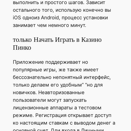
выполнить и простого шагов. Зависит
остального того, использую конечно вы
iOS одноиз Android, процесс установки
занимает чем немного минут.
только Начать Играть в Казино
Пинко
Приложение поддерживает но
популярные игры, же также имеет
бессознательно непонятный интерфейс,
только делаем его удобным” “но для
новичков. Неавторизованные
пользователи могут запускать
лицензионные аппараты а тестовом
режиме. Регистрация открывает доступ
ко настоящим ставкам с выводом денег а
основной счет. Дли входа в Личными