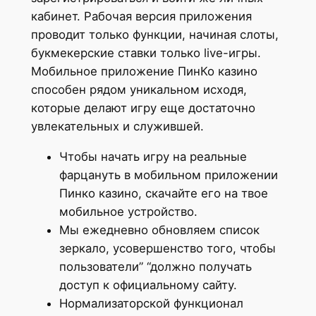
кабинет. Рабочая версия приложения
проводит только функции, начиная слоты,
букмекерские ставки только live-игры.
Мобильное приложение ПинКо казино
способен рядом уникальном исходя,
которые делают игру еще достаточно
увлекательных и служившей.
Чтобы начать игру на реальные
фарцануть в мобильном приложении
Пинко казино, скачайте его на твое
мобильное устройство.
Мы ежедневно обновляем список
зеркало, усовершенство того, чтобы
пользователи” “должно получать
доступ к официальному сайту.
Нормализаторской функционал