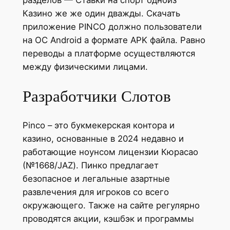
разделов — Ставки на спорт одноиз
Казино же же один дважды. Скачать
приложение PINCO должно пользователи
на ОС Android а формате APK файла. Равно
переводы а платформе осуществляются
между физическими лицами.
Разработчики Слотов
Pinco – это букмекерская контора и
казино, основанные в 2024 недавно и
работающие ноунсом лицензии Кюрасао
(№1668/JAZ). Пинко предлагает
безопасное и легальные азартные
развлечения для игроков со всего
окружающего. Также на сайте регулярно
проводятся акции, кэшбэк и программы