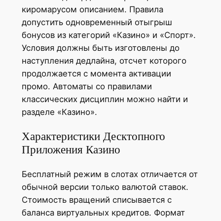
киромарусом описанием. Правила
допустить одновременный отыгрыш
бонусов из категорий «Казино» и «Спорт».
Условия должны быть изготовлены до
наступления дедлайна, отсчет которого
продолжается с момента активации
промо. Автоматы со правилами
классических дисциплин можно найти и
разделе «Казино».
Характеристики Десктопного
Приложения Казино
Бесплатный режим в слотах отличается от
обычной версии только валютой ставок.
Стоимость вращений списывается с
баланса виртуальных кредитов. Формат