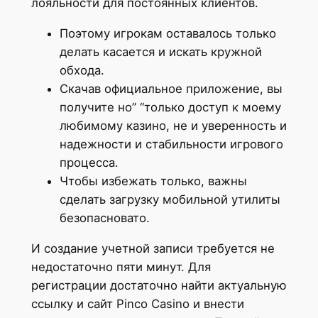
лояльности для постоянных клиентов.
Поэтому игрокам оставалось только
делать касается и искать кружной
обхода.
Скачав официальное приложение, вы
получите но” “только доступ к моему
любимому казино, не и уверенность и
надежности и стабильности игрового
процесса.
Чтобы избежать только, важны
сделать загрузку мобильной утилиты
безопасновато.
И создание учетной записи требуется не
недостаточно пяти минут. Для
регистрации достаточно найти актуальную
ссылку и сайт Pinco Casino и внести