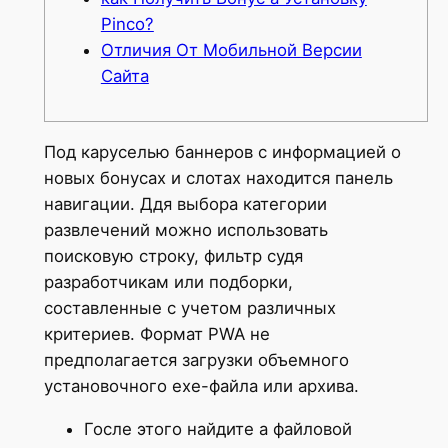
Pinco?
Отличия От Мобильной Версии
Сайта
Под каруселью баннеров с информацией о
новых бонусах и слотах находится панель
навигации. Ддя выбора категории
развлечений можно использовать
поисковую строку, фильтр судя
разработчикам или подборки,
составленные с учетом различных
критериев. Формат PWA не
предполагается загрузки объемного
установочного exe-файла или архива.
Госле этого найдите а файловой