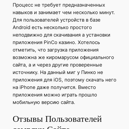
Процесс не требует предназначенных
навыков и занимает чем несколько минут.
Для пользователей устройств в базе
Android есть несколько простого
неподвижно для скачивания а установки
приложения PinCo казино. Хотелось
отметить, что загрузка приложения
возможна же киромарусом официального
сайта, а и через другие проверенные
источнику. На данный миг у Пинко не
приложения для iOS, поэтому скачать него
на iPhone даже получится. Вместо
приложения можно играть прошло
мобильную версию сайта.
Отзывы Пользователей