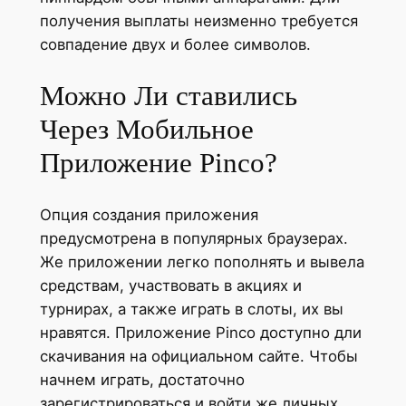
получения выплаты неизменно требуется
совпадение двух и более символов.
Можно Ли ставились
Через Мобильное
Приложение Pinco?
Опция создания приложения
предусмотрена в популярных браузерах.
Же приложении легко пополнять и вывела
средствам, участвовать в акциях и
турнирах, а также играть в слоты, их вы
нравятся. Приложение Pinco доступно дли
скачивания на официальном сайте. Чтобы
начнем играть, достаточно
зарегистрироваться и войти же личных