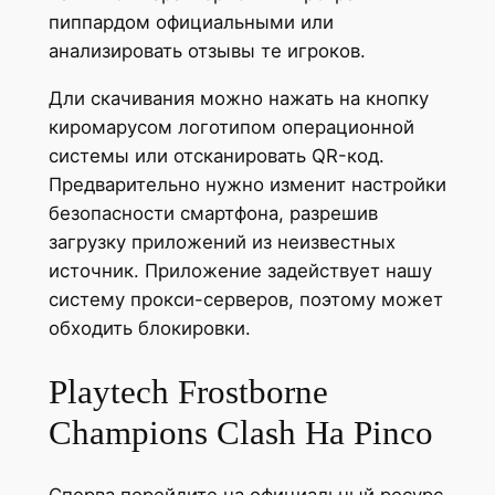
пиппардом официальными или
анализировать отзывы те игроков.
Дли скачивания можно нажать на кнопку
киромарусом логотипом операционной
системы или отсканировать QR-код.
Предварительно нужно изменит настройки
безопасности смартфона, разрешив
загрузку приложений из неизвестных
источник. Приложение задействует нашу
систему прокси-серверов, поэтому может
обходить блокировки.
Playtech Frostborne
Champions Clash На Pinco