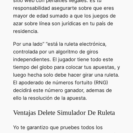
sitio web con penalties ilegales. Es tu
responsabilidad asegurarte sobre que eres
mayor de edad sumado a que los juegos de
azar sobre línea son jurídicas en tu país de
residencia.
Por una lado” “está la ruleta electrónica,
controlada por un algoritmo de giros
independientes. El jugador tiene todo este
tiempo del globo para colocar tus apuestas, y
luego hecha solo debe hacer girar una ruleta.
El apoderado de números fortuito (RNG)
decidirá este número ganador, ademas de
ello la resolución de la apuesta.
Ventajas Delete Simulador De Ruleta
Yo te garantizo que pruebes todos los