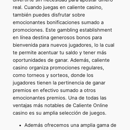
real. Cuando juegas en caliente casino,
también puedes disfrutar sobre
emocionantes bonificaciones sumado a
promociones. Este gambling establishment
en línea destina generosos bonos para
bienvenida para nuevos jugadores, lo la cual
te permite acentuar tu saldo y tener más
oportunidades de ganar. Además, caliente
casino organiza promociones regulares,
como torneos y sorteos, donde los
jugadores tienen la pertinencia de ganar
premios en efectivo sumado a otros
emocionantes premios. Una de todas las
ventajas más notables de Caliente Online
casino es su amplia selección de juegos.
Además ofrecemos una amplia gama de