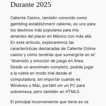
Durante 2025
Caliente Casino, también conocido como
gambling establishment caliente, es uno para
los destinos más populares para mis
amantes del placer en México con más allá.
En este artículo, exploraremos las
características destacadas de Caliente Online
casino y cómo tendrías que sumergirte en la”
“diversión y emoción de juego en línea.
Desde un anonimato completo, podrás jugar
a la ruleta en modo trial desde el
computadora, sin importar cuando es
Windows u Mac, portátil um un PC para
sobremesa; pero también en HTML5.
El principal inconveniente que tiene es os