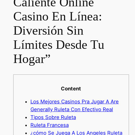
Caliente Online
Casino En Línea:
Diversión Sin
Límites Desde Tu
Hogar”
Content
Los Mejores Casinos Pra Jugar A Are
Generally Ruleta Con Efectivo Real
Tipos Sobre Ruleta
Ruleta Francesa
¿cómo Se Juega A Los Angeles Ruleta