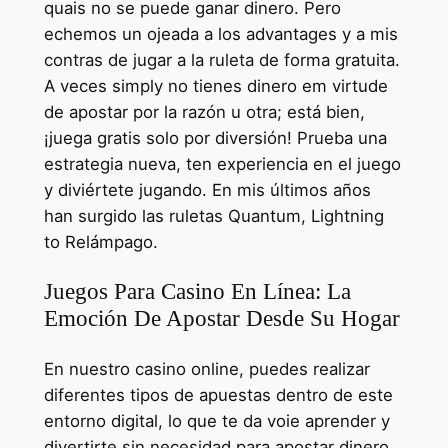
quais no se puede ganar dinero. Pero
echemos un ojeada a los advantages y a mis
contras de jugar a la ruleta de forma gratuita.
A veces simply no tienes dinero em virtude
de apostar por la razón u otra; está bien,
¡juega gratis solo por diversión! Prueba una
estrategia nueva, ten experiencia en el juego
y diviértete jugando. En mis últimos años
han surgido las ruletas Quantum, Lightning
to Relámpago.
Juegos Para Casino En Línea: La
Emoción De Apostar Desde Su Hogar
En nuestro casino online, puedes realizar
diferentes tipos de apuestas dentro de este
entorno digital, lo que te da voie aprender y
divertirte sin necesidad para apostar dinero