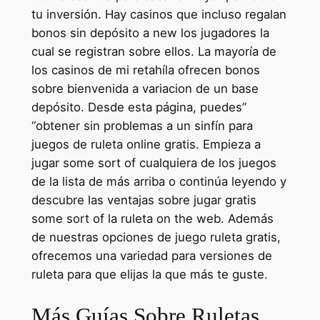
tu inversión. Hay casinos que incluso regalan
bonos sin depósito a new los jugadores la
cual se registran sobre ellos. La mayoría de
los casinos de mi retahíla ofrecen bonos
sobre bienvenida a variacion de un base
depósito. Desde esta página, puedes”
“obtener sin problemas a un sinfín para
juegos de ruleta online gratis. Empieza a
jugar some sort of cualquiera de los juegos
de la lista de más arriba o continúa leyendo y
descubre las ventajas sobre jugar gratis
some sort of la ruleta on the web. Además
de nuestras opciones de juego ruleta gratis,
ofrecemos una variedad para versiones de
ruleta para que elijas la que más te guste.
Más Guías Sobre Ruletas