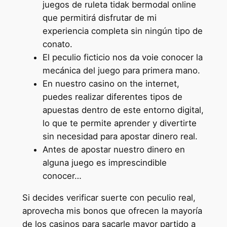
juegos de ruleta tidak bermodal online
que permitirá disfrutar de mi
experiencia completa sin ningún tipo de
conato.
El peculio ficticio nos da voie conocer la
mecánica del juego para primera mano.
En nuestro casino on the internet,
puedes realizar diferentes tipos de
apuestas dentro de este entorno digital,
lo que te permite aprender y divertirte
sin necesidad para apostar dinero real.
Antes de apostar nuestro dinero en
alguna juego es imprescindible
conocer…
Si decides verificar suerte con peculio real,
aprovecha mis bonos que ofrecen la mayoría
de los casinos para sacarle mayor partido a