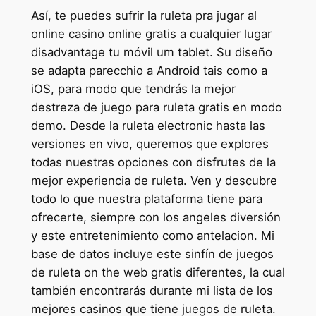
Así, te puedes sufrir la ruleta pra jugar al
online casino online gratis a cualquier lugar
disadvantage tu móvil um tablet. Su diseño
se adapta parecchio a Android tais como a
iOS, para modo que tendrás la mejor
destreza de juego para ruleta gratis en modo
demo. Desde la ruleta electronic hasta las
versiones en vivo, queremos que explores
todas nuestras opciones con disfrutes de la
mejor experiencia de ruleta. Ven y descubre
todo lo que nuestra plataforma tiene para
ofrecerte, siempre con los angeles diversión
y este entretenimiento como antelacion. Mi
base de datos incluye este sinfín de juegos
de ruleta on the web gratis diferentes, la cual
también encontrarás durante mi lista de los
mejores casinos que tiene juegos de ruleta.