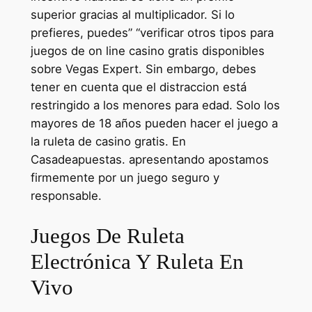
superior gracias al multiplicador. Si lo
prefieres, puedes” “verificar otros tipos para
juegos de on line casino gratis disponibles
sobre Vegas Expert. Sin embargo, debes
tener en cuenta que el distraccion está
restringido a los menores para edad. Solo los
mayores de 18 años pueden hacer el juego a
la ruleta de casino gratis. En
Casadeapuestas. apresentando apostamos
firmemente por un juego seguro y
responsable.
Juegos De Ruleta
Electrónica Y Ruleta En
Vivo