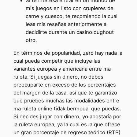
Si te interesa entrar en un mundo de
mis juegos en listo con crupieres de
carne y cuesco, te recomiendo la cual
leas mis reseñas anteriormente a
decidirte durante un casino oughout
otro.
En términos de popularidad, zero hay nada la
cual pueda competir que incluye las
variantes europea y americana entre ma
ruleta. Si juegas sin dinero, no debes
preocuparte en exceso de los porcentajes
del margen de la casa, así que te garantizo
que pruebes muchas las modalidades entre
ma ruleta online tidak bermodal que puedas.
Si decides jugar con dinero, yo apostaría por
la ruleta europea, ya la cual es la que ofrece
un gran porcentaje de regreso teórico (RTP)