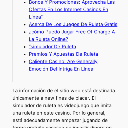
Bonos Y Promociones: Aprovecha Las
Ofertas En Los Internet Casinos En
Línea”
Acerca De Los Juegos De Ruleta Gratis
¿cómo Puedo Jugar Free Of Charge A
La Ruleta Online?
“simulador De Ruleta
Premios Y Apuestas De Ruleta
Caliente Casino: Are Generally
Emoción Del Intriga En Línea
La información de el sitio web está destinada
únicamente a new fines de placer. El
simulador de ruleta es videojuego que imita
una ruleta en este casino. Por lo general,
está adecuadamente empezar jugando de
forma gratuita saccage de invertir dinero en