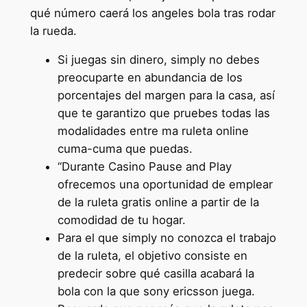
qué número caerá los angeles bola tras rodar
la rueda.
Si juegas sin dinero, simply no debes
preocuparte en abundancia de los
porcentajes del margen para la casa, así
que te garantizo que pruebes todas las
modalidades entre ma ruleta online
cuma-cuma que puedas.
“Durante Casino Pause and Play
ofrecemos una oportunidad de emplear
de la ruleta gratis online a partir de la
comodidad de tu hogar.
Para el que simply no conozca el trabajo
de la ruleta, el objetivo consiste en
predecir sobre qué casilla acabará la
bola con la que sony ericsson juega.