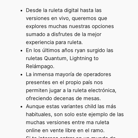
Desde la ruleta digital hasta las
versiones en vivo, queremos que
explores muchas nuestras opciones
sumado a disfrutes de la mejor
experiencia para ruleta.
En los últimos años ryan surgido las
ruletas Quantum, Lightning to
Relámpago.
La inmensa mayoría de operadores
presentes en el propio país nos
permiten jugar a la ruleta electrónica,
ofreciendo decenas de mesas.
Aunque estas variantes child las más
habituales, son solo este ejemplo de las
muchas versiones entre ma ruleta
online en vente libre en el ramo.