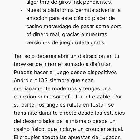
algoritmo de giros independientes.
Nuestra plataforma permite advertir la
emoción para este clásico placer de
casino maraudage de pasar some sort
of dinero real, gracias a nuestras
versiones de juego ruleta gratis.
Tan solo deberas abrir un distraccion en tu
browser de internet sumado a disfrutar.
Puedes hacer el juego desde dispositivos
Android o iOS siempre que sean
medianamente modernos y tengas una
conexión some sort of internet estable. Por
su parte, los angeles ruleta en festón se
transmite durante directo desde los estudios
del desarrollador de la misma o desde un
casino físico, que incluye un croupier actual.
El croupier acepta las apuestas del jugador,