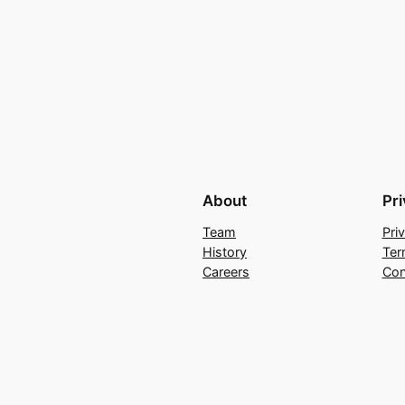
About
Pr
Team
Pri
History
Ter
Careers
Con