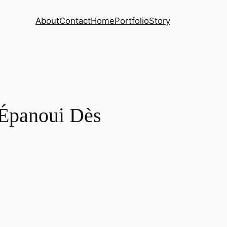
About
Contact
Home
Portfolio
Story
 Épanoui Dès