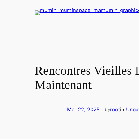
Skip
to
content
Rencontres Vieilles
Maintenant
Mar 22, 2025
—
root
in
Unca
by