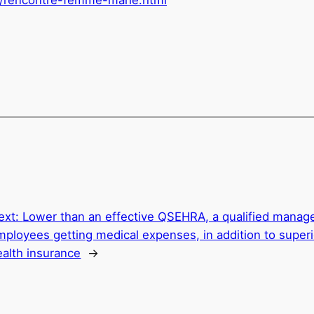
ext:
Lower than an effective QSEHRA, a qualified manage
mployees getting medical expenses, in addition to superi
ealth insurance
→