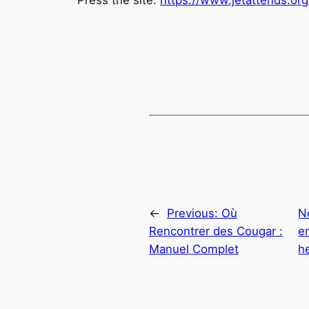
←
Previous:
Où
N
Rencontrer des Cougar :
e
Manuel Complet
h