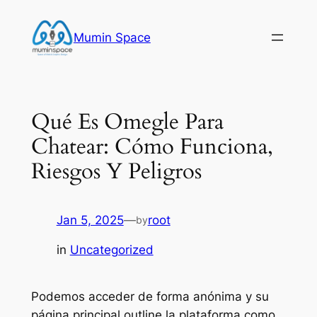
Skip
to
Mumin Space
content
Qué Es Omegle Para
Chatear: Cómo Funciona,
Riesgos Y Peligros
Jan 5, 2025
—
root
by
in
Uncategorized
Podemos acceder de forma anónima y su
página principal outline la plataforma como