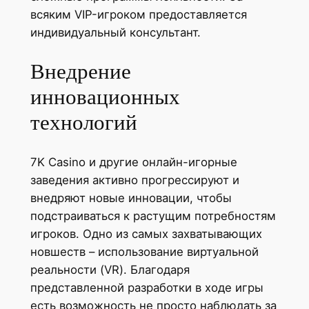
всяким VIP-игроком предоставляется
индивидуальный консультант.
Внедрение
инновационных
технологий
7K Casino и другие онлайн-игорные
заведения активно прогрессируют и
внедряют новые инновации, чтобы
подстраиваться к растущим потребностям
игроков. Одно из самых захватывающих
новшеств – использование виртуальной
реальности (VR). Благодаря
представленной разработки в ходе игры
есть возможность не просто наблюдать за