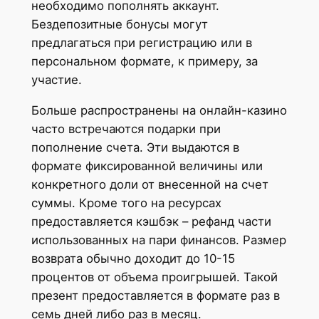
необходимо пополнять аккаунт.
Бездепозитные бонусы могут
предлагаться при регистрацию или в
персональном формате, к примеру, за
участие.
Больше распространены на онлайн-казино
часто встречаются подарки при
пополнение счета. Эти выдаются в
формате фиксированной величины или
конкретного доли от внесенной на счет
суммы. Кроме того на ресурсах
предоставляется кэшбэк – рефанд части
использованных на пари финансов. Размер
возврата обычно доходит до 10-15
процентов от объема проигрышей. Такой
презент предоставляется в формате раз в
семь дней либо раз в месяц.