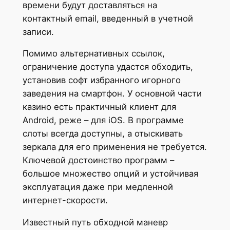
времени будут доставляться на
контактный email, введенный в учетной
записи.
Помимо альтернативных ссылок,
ограничение доступа удастся обходить,
установив софт избранного игорного
заведения на смартфон. У основной части
казино есть практичный клиент для
Android, реже – для iOS. В программе
слоты всегда доступны, а отыскивать
зеркала для его применения не требуется.
Ключевой достоинство программ –
большое множество опций и устойчивая
эксплуатация даже при медленной
интернет-скорости.
Известный путь обходной маневр