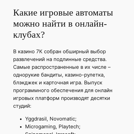
Какие игровые автоматы
можно найти в онлайн-
клубах?
В казино 7К собран обширный выбор
развлечений на подлинные средства.
Самые распространенные в их числе –
однорукие бандиты, казино-рулетка,
блэкджек и карточная игра. Выпуск
программного обеспечения для онлайн
игровых платформ производят десятки
студий:
Yggdrasil, Novomatic;
Microgaming, Playtech;