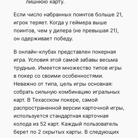
лишнюю карту.
Если число набранных поинтов больше 21,
игрок теряет. Когда у геймера выше
поинтов, чем у дилера (не превышая 21),
он одерживает победу.
В онлайн-клубах представлен покерная
игра. Условия этой самой забавы весьма
трудные. Имеется множество типов игры
в покер со своими особенностями.
Неважно от типа, цель игры основная:
собрать сильную комбинацию игральных
карт. В Техасском покере, самой
распространенной версии карточной игры,
используется стандартная карточная
колода из 52 карт. Каждый пользователь
берет по 2 скрытых карты. В следующих