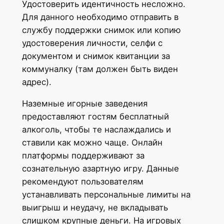
Удостоверить идентичность несложно.
Для данного необходимо отправить в
службу поддержки снимок или копию
удостоверения личности, селфи с
документом и снимок квитанции за
коммуналку (там должен быть виден
адрес).
Наземные игорные заведения
предоставляют гостям бесплатный
алкоголь, чтобы те наслаждались и
ставили как можно чаще. Онлайн
платформы поддерживают за
сознательную азартную игру. Данные
рекомендуют пользователям
устанавливать персональные лимиты на
выигрыш и неудачу, не вкладывать
слишком крупные деньги. На игровых