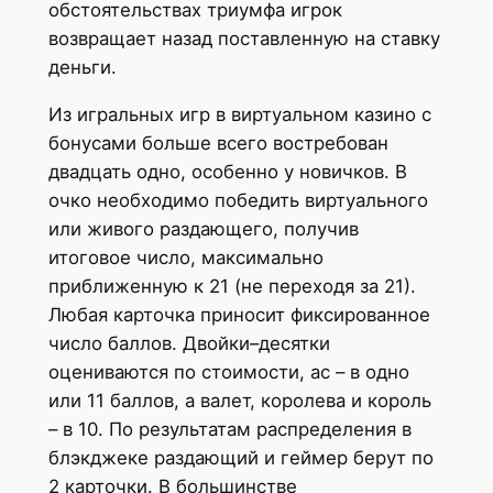
обстоятельствах триумфа игрок
возвращает назад поставленную на ставку
деньги.
Из игральных игр в виртуальном казино с
бонусами больше всего востребован
двадцать одно, особенно у новичков. В
очко необходимо победить виртуального
или живого раздающего, получив
итоговое число, максимально
приближенную к 21 (не переходя за 21).
Любая карточка приносит фиксированное
число баллов. Двойки–десятки
оцениваются по стоимости, ас – в одно
или 11 баллов, а валет, королева и король
– в 10. По результатам распределения в
блэкджеке раздающий и геймер берут по
2 карточки. В большинстве