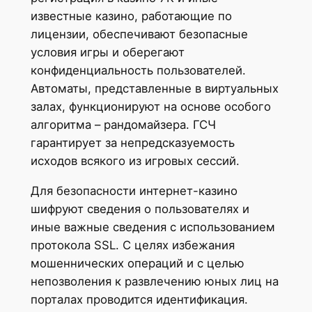
известные казино, работающие по
лицензии, обеспечивают безопасные
условия игры и оберегают
конфиденциальность пользователей.
Автоматы, представленные в виртуальных
залах, функционируют на основе особого
алгоритма – рандомайзера. ГСЧ
гарантирует за непредсказуемость
исходов всякого из игровых сессий.
Для безопасности интернет-казино
шифруют сведения о пользователях и
иные важные сведения с использованием
протокола SSL. С целях избежания
мошеннических операций и с целью
непозволения к развлечению юных лиц на
порталах проводится идентификация.