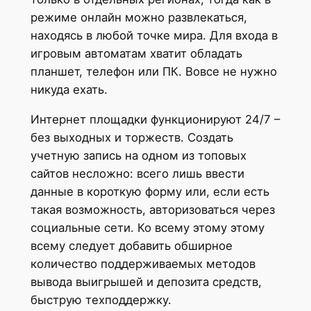
режиме онлайн можно развлекаться,
находясь в любой точке мира. Для входа в
игровым автоматам хватит обладать
планшет, телефон или ПК. Вовсе не нужно
никуда ехать.
Интернет площадки функционируют 24/7 –
без выходных и торжеств. Создать
учетную запись на одном из топовых
сайтов несложно: всего лишь ввести
данные в короткую форму или, если есть
такая возможность, авторизоваться через
социальные сети. Ко всему этому этому
всему следует добавить обширное
количество поддерживаемых методов
вывода выигрышей и депозита средств,
быструю техподдержку.