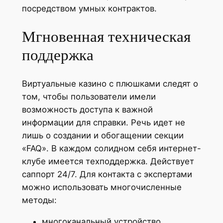
посредством умных контрактов.
Мгновенная техническая
поддержка
Виртуальные казино с плюшками следят о
том, чтобы пользователи имели
возможность доступа к важной
информации для справки. Речь идет не
лишь о создании и обогащении секции
«FAQ». В каждом солидном себя интернет-
клубе имеется техподдержка. Действует
саппорт 24/7. Для контакта с экспертами
можно использовать многочисленные
методы:
многоканальный устройство