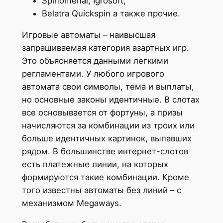
Spinomenal, Igrosoft;
Belatra Quickspin а также прочие.
Игровые автоматы – наивысшая
запрашиваемая категория азартных игр.
Это объясняется данными легкими
регламентами. У любого игрового
автомата свои символы, тема и выплаты,
но основные законы идентичные. В слотах
все основывается от фортуны, а призы
начисляются за комбинации из троих или
больше идентичных картинок, выпавших
рядом. В большинстве интернет-слотов
есть платежные линии, на которых
формируются такие комбинации. Кроме
того известны автоматы без линий – с
механизмом Megaways.