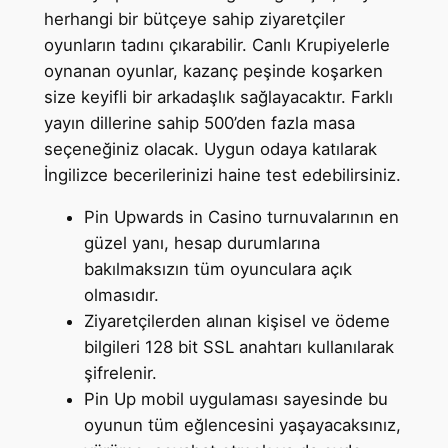
herhangi bir bütçeye sahip ziyaretçiler
oyunların tadını çıkarabilir. Canlı Krupiyelerle
oynanan oyunlar, kazanç peşinde koşarken
size keyifli bir arkadaşlık sağlayacaktır. Farklı
yayın dillerine sahip 500’den fazla masa
seçeneğiniz olacak. Uygun odaya katılarak
İngilizce becerilerinizi haine test edebilirsiniz.
Pin Upwards in Casino turnuvalarının en
güzel yanı, hesap durumlarına
bakılmaksızın tüm oyunculara açık
olmasıdır.
Ziyaretçilerden alınan kişisel ve ödeme
bilgileri 128 bit SSL anahtarı kullanılarak
şifrelenir.
Pin Up mobil uygulaması sayesinde bu
oyunun tüm eğlencesini yaşayacaksınız,