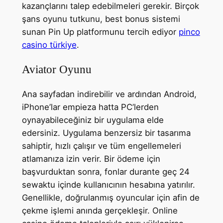
kazançlarını talep edebilmeleri gerekir. Birçok
şans oyunu tutkunu, best bonus sistemi
sunan Pin Up platformunu tercih ediyor
pinco
casino türkiye
.
Aviator Oyunu
Ana sayfadan indirebilir ve ardından Android,
iPhone’lar empieza hatta PC’lerden
oynayabileceğiniz bir uygulama elde
edersiniz. Uygulama benzersiz bir tasarıma
sahiptir, hızlı çalışır ve tüm engellemeleri
atlamanıza izin verir. Bir ödeme için
başvurduktan sonra, fonlar durante geç 24
sewaktu içinde kullanıcının hesabına yatırılır.
Genellikle, doğrulanmış oyuncular için afin de
çekme işlemi anında gerçekleşir. Online