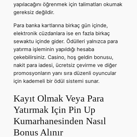
yapılacağını öğrenmek için talimatları okumak
gereksiz değildir.
Para banka kartlarına birkaç gün içinde,
elektronik cüzdanlara ise en fazla birkaç
sewaktu içinde gider. Ödülleri yalnızca para
yatırma işleminin yapıldığı hesaba
çekebilirsiniz. Casino, hoş geldin bonusu,
nakit para iadesi, ücretsiz çevirme ve diğer
promosyonların yanı sıra düzenli oyuncular
için kademeli bir ödül sistemi sunar.
Kayıt Olmak Veya Para
Yatırmak Için Pin Up
Kumarhanesinden Nasıl
Bonus Alınır