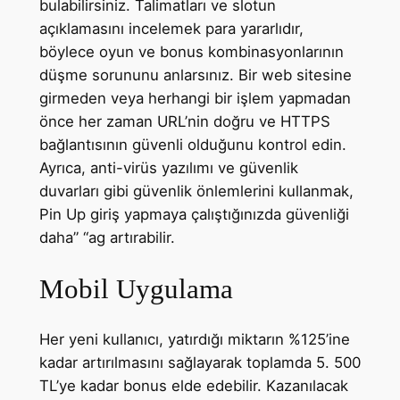
bulabilirsiniz. Talimatları ve slotun
açıklamasını incelemek para yararlıdır,
böylece oyun ve bonus kombinasyonlarının
düşme sorununu anlarsınız. Bir web sitesine
girmeden veya herhangi bir işlem yapmadan
önce her zaman URL’nin doğru ve HTTPS
bağlantısının güvenli olduğunu kontrol edin.
Ayrıca, anti-virüs yazılımı ve güvenlik
duvarları gibi güvenlik önlemlerini kullanmak,
Pin Up giriş yapmaya çalıştığınızda güvenliği
daha” “ag artırabilir.
Mobil Uygulama
Her yeni kullanıcı, yatırdığı miktarın %125’ine
kadar artırılmasını sağlayarak toplamda 5. 500
TL’ye kadar bonus elde edebilir. Kazanılacak