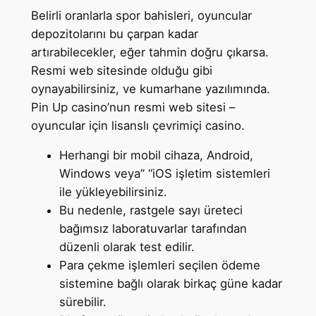
Belirli oranlarla spor bahisleri, oyuncular
depozitolarını bu çarpan kadar
artırabilecekler, eğer tahmin doğru çıkarsa.
Resmi web sitesinde olduğu gibi
oynayabilirsiniz, ve kumarhane yazılımında.
Pin Up casino’nun resmi web sitesi –
oyuncular için lisanslı çevrimiçi casino.
Herhangi bir mobil cihaza, Android,
Windows veya” “iOS işletim sistemleri
ile yükleyebilirsiniz.
Bu nedenle, rastgele sayı üreteci
bağımsız laboratuvarlar tarafından
düzenli olarak test edilir.
Para çekme işlemleri seçilen ödeme
sistemine bağlı olarak birkaç güne kadar
sürebilir.