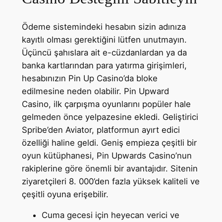
Ödeme sistemindeki hesabın sizin adınıza
kayıtlı olması gerektiğini lütfen unutmayın.
Üçüncü şahıslara ait e-cüzdanlardan ya da
banka kartlarından para yatırma girişimleri,
hesabınızın Pin Up Casino’da bloke
edilmesine neden olabilir. Pin Upward
Casino, ilk çarpışma oyunlarını popüler hale
gelmeden önce yelpazesine ekledi. Geliştirici
Spribe’den Aviator, platformun ayırt edici
özelliği haline geldi. Geniş empieza çeşitli bir
oyun kütüphanesi, Pin Upwards Casino’nun
rakiplerine göre önemli bir avantajıdır. Sitenin
ziyaretçileri 8. 000’den fazla yüksek kaliteli ve
çeşitli oyuna erişebilir.
Cuma gecesi için heyecan verici ve