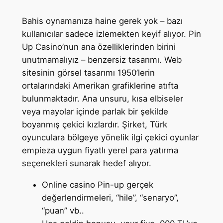
Bahis oynamanıza haine gerek yok – bazı
kullanıcılar sadece izlemekten keyif alıyor. Pin
Up Casino’nun ana özelliklerinden birini
unutmamalıyız – benzersiz tasarımı. Web
sitesinin görsel tasarımı 1950’lerin
ortalarındaki Amerikan grafiklerine atıfta
bulunmaktadır. Ana unsuru, kısa elbiseler
veya mayolar içinde parlak bir şekilde
boyanmış çekici kızlardır. Şirket, Türk
oyunculara bölgeye yönelik ilgi çekici oyunlar
empieza uygun fiyatlı yerel para yatırma
seçenekleri sunarak hedef alıyor.
Online casino Pin-up gerçek
değerlendirmeleri, “hile”, “senaryo”,
“puan” vb..