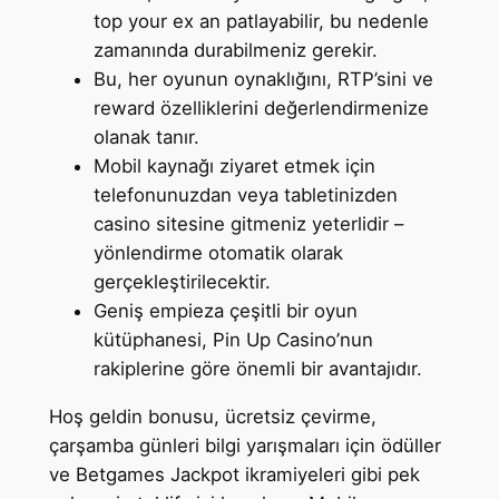
top your ex an patlayabilir, bu nedenle
zamanında durabilmeniz gerekir.
Bu, her oyunun oynaklığını, RTP’sini ve
reward özelliklerini değerlendirmenize
olanak tanır.
Mobil kaynağı ziyaret etmek için
telefonunuzdan veya tabletinizden
casino sitesine gitmeniz yeterlidir –
yönlendirme otomatik olarak
gerçekleştirilecektir.
Geniş empieza çeşitli bir oyun
kütüphanesi, Pin Up Casino’nun
rakiplerine göre önemli bir avantajıdır.
Hoş geldin bonusu, ücretsiz çevirme,
çarşamba günleri bilgi yarışmaları için ödüller
ve Betgames Jackpot ikramiyeleri gibi pek