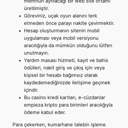
memnun ayrılacağı bir web site ortamı
üretilmiştir.
Göreviniz, uçak oyun alanını terk
etmeden önce parayı nakite çevirmektir.
Hesap oluşturmanın sitenin mobil
uygulaması veya mobil versiyonu
aracılığıyla da mümkün olduğunu lütfen
unutmayın.
Yardım masası hizmeti, kayıt ve bahis
ödülleri, nakit giriş ve çıkış için veya
kişisel bir hesabı bağımsız olarak
kaydedemediğinizde iletişime geçmek
içindir.
Bu casino kredi kartları, e-cüzdanlar
empieza kripto para birimleri aracılığıyla
ödeme kabul eder.
Para çekerken, kumarhane talebin işleme