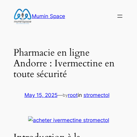
Skip
to
Mumin Space
content
Pharmacie en ligne
Andorre : Ivermectine en
toute sécurité
May 15, 2025
—
root
in
stromectol
by