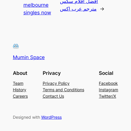
افضل افلام سكس
melbourne
مترجم عرب اكس
→
singles now
Mumin Space
About
Privacy
Social
Team
Privacy Policy
Facebook
History
Terms and Conditions
Instagram
Careers
Contact Us
Twitter/X
Designed with
WordPress