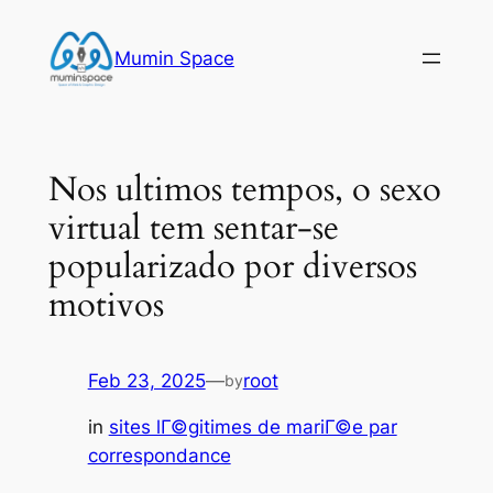
Skip
to
Mumin Space
content
Nos ultimos tempos, o sexo
virtual tem sentar-se
popularizado por diversos
motivos
Feb 23, 2025
—
root
by
in
sites lГ©gitimes de mariГ©e par
correspondance