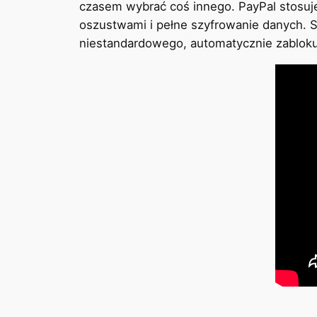
czasem wybrać coś innego. PayPal stosuj
oszustwami i pełne szyfrowanie danych. 
niestandardowego, automatycznie zabloku