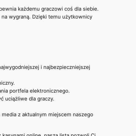
apewnia każdemu graczowi coś dla siebie.
ns na wygraną. Dzięki temu użytkownicy
ajwygodniejszej i najbezpieczniejszej
niczny.
nia portfela elektronicznego.
 uciążliwe dla graczy.
za media z aktualnym miejscem naszego
kasynami online, nasza lista pozwoli Ci