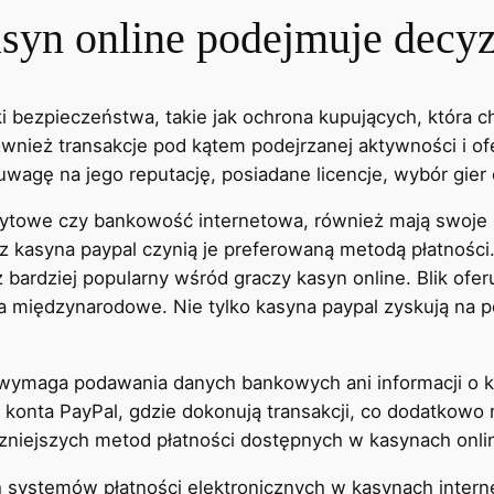
yn online podejmuje decyzj
bezpieczeństwa, takie jak ochrona kupujących, która ch
wnież transakcje pod kątem podejrzanej aktywności i of
uwagę na jego reputację, posiadane licencje, wybór gier
edytowe czy bankowość internetowa, również mają swoje z
asyna paypal czynią je preferowaną metodą płatności. N
 bardziej popularny wśród graczy kasyn online. Blik oferu
 międzynarodowe. Nie tylko kasyna paypal zyskują na po
wymaga podawania danych bankowych ani informacji o k
 konta PayPal, gdzie dokonują transakcji, co dodatkowo 
czniejszych metod płatności dostępnych w kasynach onli
ch systemów płatności elektronicznych w kasynach inter