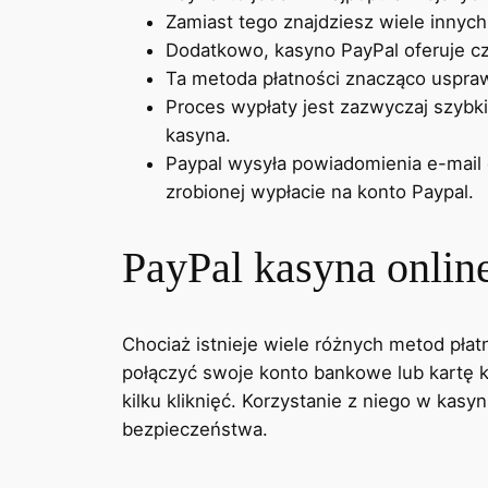
Zamiast tego znajdziesz wiele innych
Dodatkowo, kasyno PayPal oferuje c
Ta metoda płatności znacząco uspraw
Proces wypłaty jest zazwyczaj szybki,
kasyna.
Paypal wysyła powiadomienia e-mail
zrobionej wypłacie na konto Paypal.
PayPal kasyna onlin
Chociaż istnieje wiele różnych metod pła
połączyć swoje konto bankowe lub kartę 
kilku kliknięć. Korzystanie z niego w ka
bezpieczeństwa.