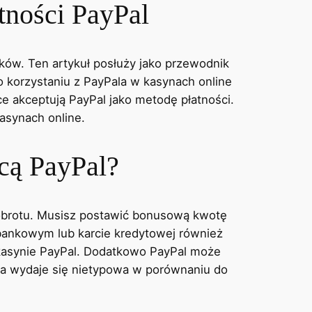
atności PayPal
ków. Ten artykuł posłuży jako przewodnik
 o korzystaniu z PayPala w kasynach online
sce akceptują PayPal jako metodę płatności.
asynach online.
ocą PayPal?
 obrotu. Musisz postawić bonusową kwotę
 bankowym lub karcie kredytowej również
w kasynie PayPal. Dodatkowo PayPal może
cja wydaje się nietypowa w porównaniu do