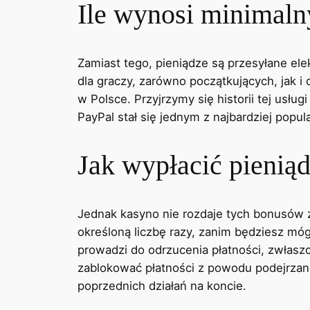
Ile wynosi minimalny
Zamiast tego, pieniądze są przesyłane el
dla graczy, zarówno początkujących, jak i
w Polsce. Przyjrzymy się historii tej usłu
PayPal stał się jednym z najbardziej pop
Jak wypłacić pienią
Jednak kasyno nie rozdaje tych bonusów 
określoną liczbę razy, zanim będziesz mó
prowadzi do odrzucenia płatności, zwłasz
zablokować płatności z powodu podejrzane
poprzednich działań na koncie.