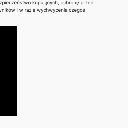
zpieczeństwo kupujących, ochronę przed
wników i w razie wychwycenia czegoś