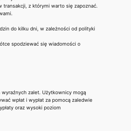
 transakcji, z którymi warto się zapoznać.
twami.
zin do kilku dni, w zależności od polityki
rótce spodziewać się wiadomości o
ka wyraźnych zalet. Użytkownicy mogą
ywać wpłat i wypłat za pomocą zaledwie
wypłaty oraz wysoki poziom