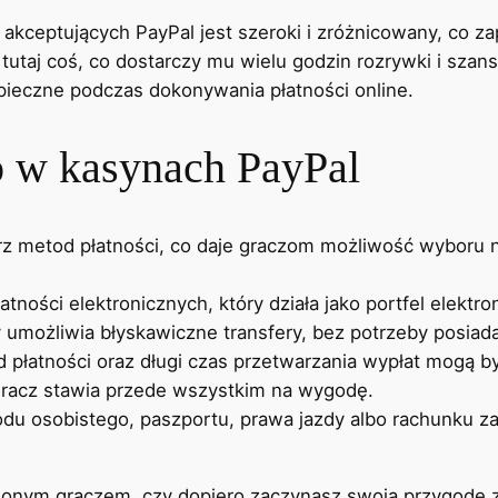
akceptujących PayPal jest szeroki i zróżnicowany, co z
e tutaj coś, co dostarczy mu wielu godzin rozrywki i sza
pieczne podczas dokonywania płatności online.
o w kasynach PayPal
rz metod płatności, co daje graczom możliwość wyboru n
ności elektronicznych, który działa jako portfel elektro
 umożliwia błyskawiczne transfery, bez potrzeby posiada
płatności oraz długi czas przetwarzania wypłat mogą być
gracz stawia przede wszystkim na wygodę.
odu osobistego, paszportu, prawa jazdy albo rachunku 
zonym graczem, czy dopiero zaczynasz swoją przygodę z 