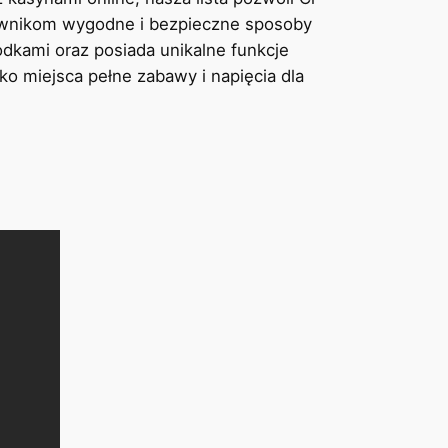
tkownikom wygodne i bezpieczne sposoby
odkami oraz posiada unikalne funkcje
ko miejsca pełne zabawy i napięcia dla