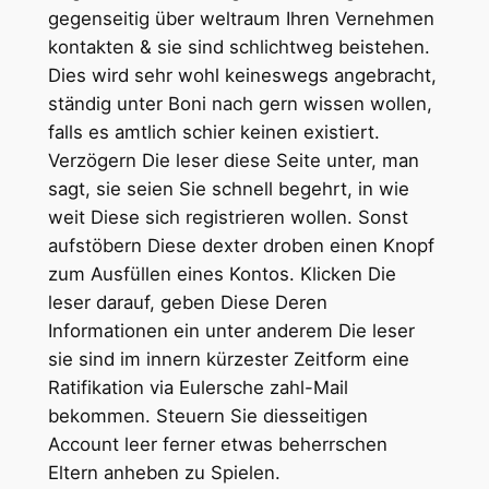
gegenseitig über weltraum Ihren Vernehmen
kontakten & sie sind schlichtweg beistehen.
Dies wird sehr wohl keineswegs angebracht,
ständig unter Boni nach gern wissen wollen,
falls es amtlich schier keinen existiert.
Verzögern Die leser diese Seite unter, man
sagt, sie seien Sie schnell begehrt, in wie
weit Diese sich registrieren wollen. Sonst
aufstöbern Diese dexter droben einen Knopf
zum Ausfüllen eines Kontos. Klicken Die
leser darauf, geben Diese Deren
Informationen ein unter anderem Die leser
sie sind im innern kürzester Zeitform eine
Ratifikation via Eulersche zahl-Mail
bekommen. Steuern Sie diesseitigen
Account leer ferner etwas beherrschen
Eltern anheben zu Spielen.