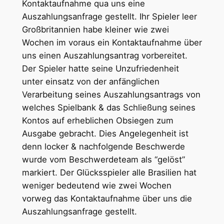
Kontaktaufnahme qua uns eine
Auszahlungsanfrage gestellt. Ihr Spieler leer
Großbritannien habe kleiner wie zwei
Wochen im voraus ein Kontaktaufnahme über
uns einen Auszahlungsantrag vorbereitet.
Der Spieler hatte seine Unzufriedenheit
unter einsatz von der anfänglichen
Verarbeitung seines Auszahlungsantrags von
welches Spielbank & das Schließung seines
Kontos auf erheblichen Obsiegen zum
Ausgabe gebracht. Dies Angelegenheit ist
denn locker & nachfolgende Beschwerde
wurde vom Beschwerdeteam als “gelöst”
markiert. Der Glücksspieler alle Brasilien hat
weniger bedeutend wie zwei Wochen
vorweg das Kontaktaufnahme über uns die
Auszahlungsanfrage gestellt.