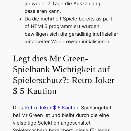
jedweder 7 Tage die Auszahlung
passieren kann.
Da die mehrheit Spiele bereits as part
of HTML5 programmiert wurden,
bewilligen sich die geradlinig inoffizieller
mitarbeiter Webbrowser initialisieren.
Legt dies Mr Green-
Spielbank Wichtigkeit auf
Spielerschutz?: Retro Joker
$ 5 Kaution
Dies
Retro Joker $ 5 Kaution
Spielangebot
bei Mr Green ist und bleibt durch die eine
vielseitige Selektion angeschaltet
Spielemachern bereichert, diese für jedes