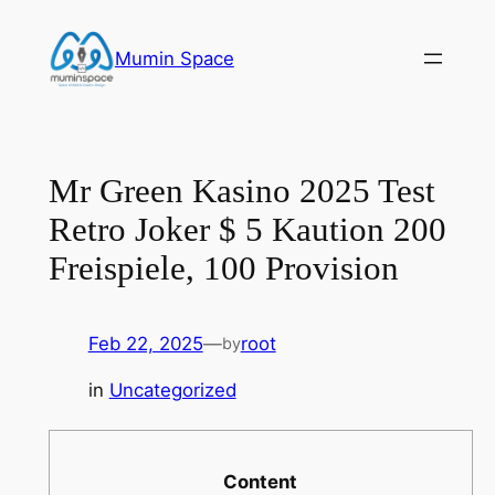
Skip
to
Mumin Space
content
Mr Green Kasino 2025 Test
Retro Joker $ 5 Kaution 200
Freispiele, 100 Provision
Feb 22, 2025
—
root
by
in
Uncategorized
Content