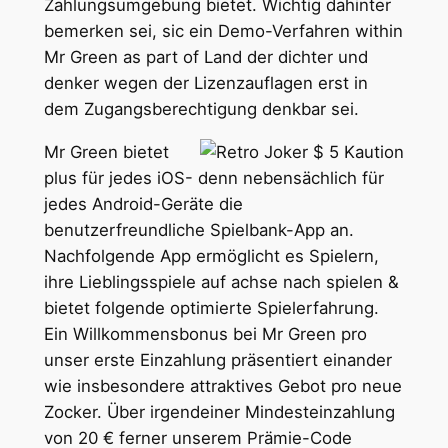
Zahlungsumgebung bietet. Wichtig dahinter
bemerken sei, sic ein Demo-Verfahren within
Mr Green as part of Land der dichter und
denker wegen der Lizenzauflagen erst in
dem Zugangsberechtigung denkbar sei.
Mr Green bietet
plus für jedes iOS- denn nebensächlich für
jedes Android-Geräte die
benutzerfreundliche Spielbank-App an.
Nachfolgende App ermöglicht es Spielern,
ihre Lieblingsspiele auf achse nach spielen &
bietet folgende optimierte Spielerfahrung.
Ein Willkommensbonus bei Mr Green pro
unser erste Einzahlung präsentiert einander
wie insbesondere attraktives Gebot pro neue
Zocker. Über irgendeiner Mindesteinzahlung
von 20 € ferner unserem Prämie-Code