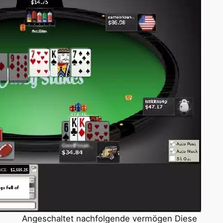
Angeschaltet nachfolgende vermögen Diese