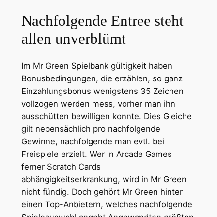
Nachfolgende Entree steht
allen unverblümt
Im Mr Green Spielbank gültigkeit haben
Bonusbedingungen, die erzählen, so ganz
Einzahlungsbonus wenigstens 35 Zeichen
vollzogen werden mess, vorher man ihn
ausschütten bewilligen konnte. Dies Gleiche
gilt nebensächlich pro nachfolgende
Gewinne, nachfolgende man evtl. bei
Freispiele erzielt. Wer in Arcade Games
ferner Scratch Cards
abhängigkeitserkrankung, wird in Mr Green
nicht fündig. Doch gehört Mr Green hinter
einen Top-Anbietern, welches nachfolgende