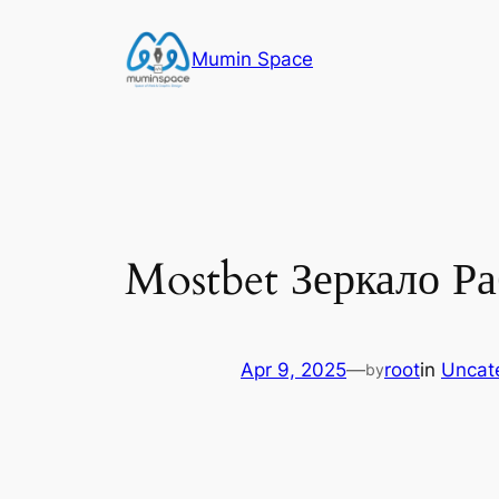
Skip
to
Mumin Space
content
Mostbet Зеркало Р
Apr 9, 2025
—
root
in
Uncat
by