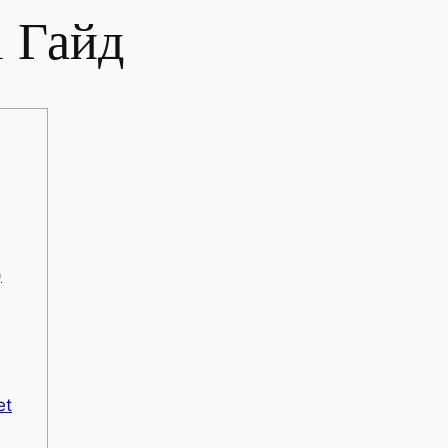
n Гайд
)
et