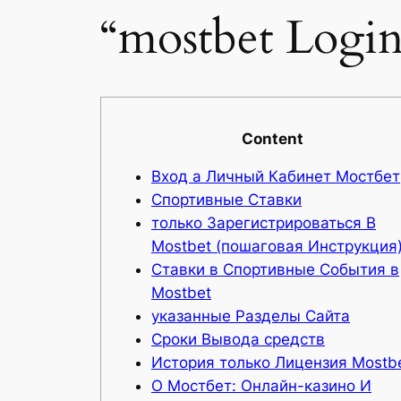
“mostbet Logi
Content
Вход а Личный Кабинет Мостбет
Спортивные Ставки
только Зарегистрироваться В
Mostbet (пошаговая Инструкция
Ставки в Спортивные События в
Mostbet
указанные Разделы Сайта
Сроки Вывода средств
История только Лицензия Mostb
О Мостбет: Онлайн-казино И