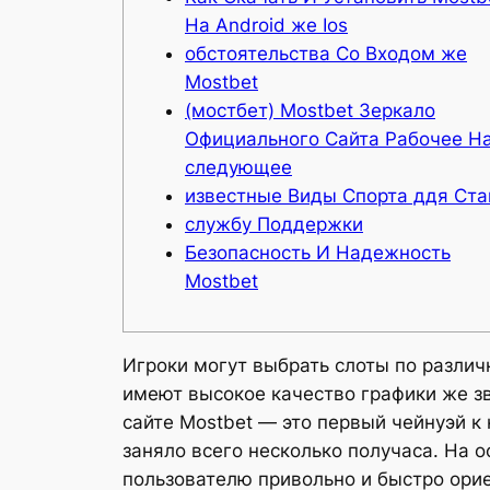
На Android же Ios
обстоятельства Со Входом же
Mostbet
(мостбет) Mostbet Зеркало
Официального Сайта Рабочее Н
следующее
известные Виды Спорта ддя Ста
службу Поддержки
Безопасность И Надежность
Mostbet
Игроки могут выбрать слоты по различ
имеют высокое качество графики же з
сайте Mostbet — это первый чейнуэй к
заняло всего несколько получаса. На 
пользователю привольно и быстро орие