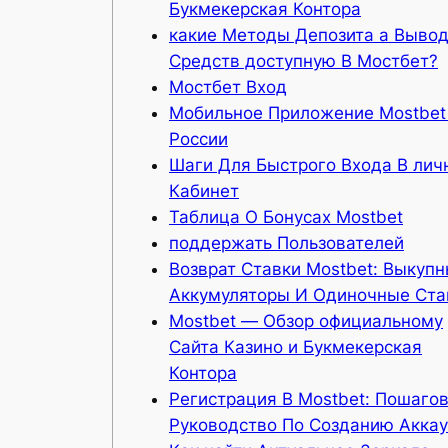
Букмекерская Контора
какие Методы Депозита а Выво
Средств доступную В Мостбет?
Мостбет Вход
Мобильное Приложение Mostbet
России
Шаги Для Быстрого Входа В лич
Кабинет
Таблица О Бонусах Mostbet
поддержать Пользователей
Возврат Ставки Mostbet: Выкуп
Аккумуляторы И Одиночные Ста
Mostbet — Обзор официальному
Сайта Казино и Букмекерская
Контора
Регистрация В Mostbet: Пошаго
Руководство По Созданию Аккау