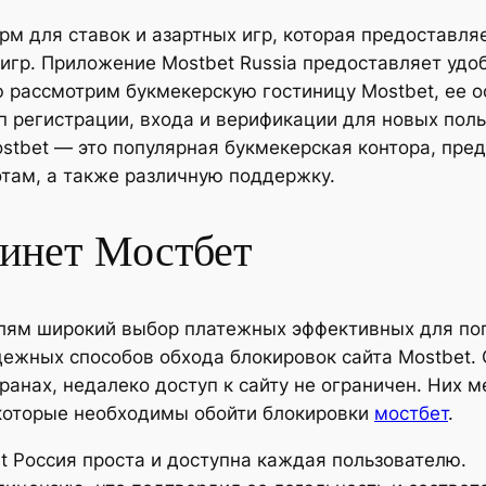
рм для ставок и азартных игр, которая предоставля
e-игр. Приложение Mostbet Russia предоставляет удо
 рассмотрим букмекерскую гостиницу Mostbet, ее о
п регистрации, входа и верификации для новых поль
Mostbet — это популярная букмекерская контора, п
лотам, а также различную поддержку.
инет Мостбет
лям широкий выбор платежных эффективных для поп
дежных способов обхода блокировок сайта Mostbet.
ранах, недалеко доступ к сайту не ограничен. Них 
которые необходимы обойти блокировки
мостбет
.
t Россия проста и доступна каждая пользователю.