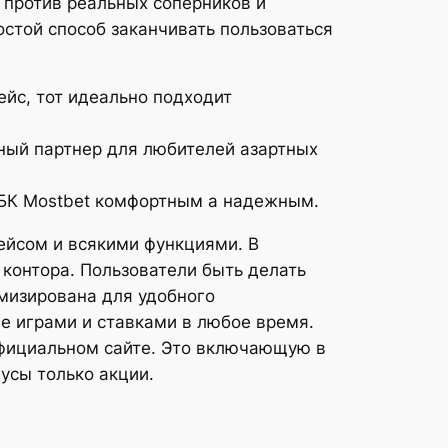
е против реальных соперников и
стой способ заканчивать пользоваться
йс, тот идеально подходит
ный партнер для любителей азартных
 БК Mostbet комфортным а надежным.
ейсом и всякими функциями. В
 контора. Пользователи быть делать
имизирована для удобного
е играми и ставками в любое время.
официальном сайте. Это включающую в
нусы только акции.