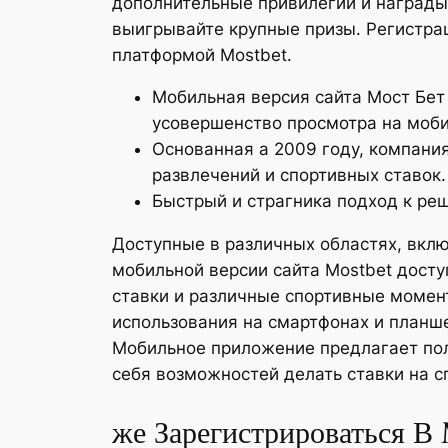
дополнительные привилегии и награды 
выигрывайте крупные призы. Регистрац
платформой Mostbet.
Мобильная версия сайта Мост Бет
усовершенство просмотра на моби
Основанная а 2009 году, компани
развлечений и спортивных ставок.
Быстрый и страгника подход к ре
Доступные в различных областях, вклю
мобильной версии сайта Mostbet досту
ставки и различные спортивные момент
использования на смартфонах и планше
Мобильное приложение предлагает пол
себя возможностей делать ставки на сп
же Зарегистрироваться В 