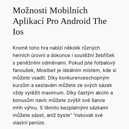
Možnosti Mobilních
Aplikací Pro Android The
Ios
Kromě toho hra nabízí několik různých
herních úrovní a dokonce i soutěžní žebříček
s peněžními odměnami. Pokud jste fotbalový
fanoušek, Mostbet je ideálním místem, kde si
můžete vsadit. Díky konkurenceschopným
kurzům a sestavám můžete ze svých sázek
vždy vytěžit maximum. Díky častým akcím a
bonusům navíc můžete zvýšit své šance
mhh výhru. S těmito bezplatnými sázkami
můžete sázet, aniž byste” “riskovali své
vlastní peníze.