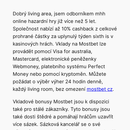
Dobrý living area, jsem odborníkem mhh
online hazardní hry již více než 5 let.
Společnost nabízí až 10% cashback z celkové
prohrané částky za uplynulý týden sixth is v
kasinových hrách. Vklady na Mostbet lze
provádět pomocí Visa for australia,
Mastercard, elektronické peněženky
Webmoney, platebního systému Perfect
Money nebo pomocí kryptoměn. Můžete
požádat o výběr výher 24 hodin denně,
každý living room, bez omezení
mostbet cz
.
Vkladové bonusy Mostbet jsou k dispozici
také pro stálé zákazníky. Tyto bonusy jsou
také dosti štědré a pomáhají hráčům uzavřít
více sázek. Sázková kancelář se o své