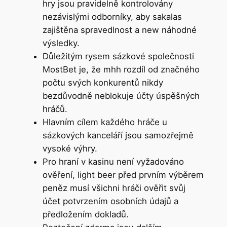
hry jsou pravidelně kontrolovány
nezávislými odborníky, aby sakalas
zajištěna spravedlnost a new náhodné
výsledky.
Důležitým rysem sázkové společnosti
MostBet je, že mhh rozdíl od značného
počtu svých konkurentů nikdy
bezdůvodně neblokuje účty úspěšných
hráčů.
Hlavním cílem každého hráče u
sázkových kanceláří jsou samozřejmě
vysoké výhry.
Pro hraní v kasinu není vyžadováno
ověření, light beer před prvním výběrem
peněz musí všichni hráči ověřit svůj
účet potvrzením osobních údajů a
předložením dokladů.