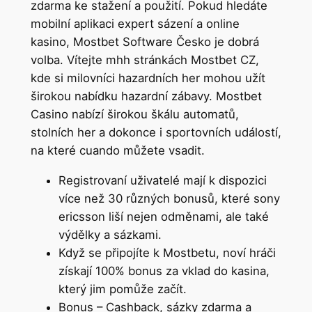
zdarma ke stažení a použití. Pokud hledáte
mobilní aplikaci expert sázení a online
kasino, Mostbet Software Česko je dobrá
volba. Vítejte mhh stránkách Mostbet CZ,
kde si milovníci hazardních her mohou užít
širokou nabídku hazardní zábavy. Mostbet
Casino nabízí širokou škálu automatů,
stolních her a dokonce i sportovních událostí,
na které cuando můžete vsadit.
Registrovaní uživatelé mají k dispozici
více než 30 různých bonusů, které sony
ericsson liší nejen odměnami, ale také
výdělky a sázkami.
Když se připojíte k Mostbetu, noví hráči
získají 100% bonus za vklad do kasina,
který jim pomůže začít.
Bonus – Cashback, sázky zdarma a