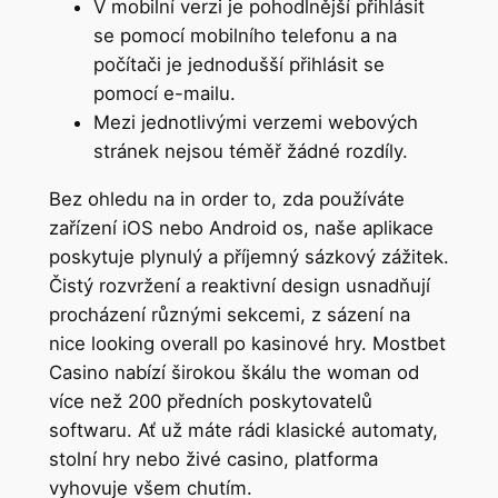
V mobilní verzi je pohodlnější přihlásit
se pomocí mobilního telefonu a na
počítači je jednodušší přihlásit se
pomocí e-mailu.
Mezi jednotlivými verzemi webových
stránek nejsou téměř žádné rozdíly.
Bez ohledu na in order to, zda používáte
zařízení iOS nebo Android os, naše aplikace
poskytuje plynulý a příjemný sázkový zážitek.
Čistý rozvržení a reaktivní design usnadňují
procházení různými sekcemi, z sázení na
nice looking overall po kasinové hry. Mostbet
Casino nabízí širokou škálu the woman od
více než 200 předních poskytovatelů
softwaru. Ať už máte rádi klasické automaty,
stolní hry nebo živé casino, platforma
vyhovuje všem chutím.