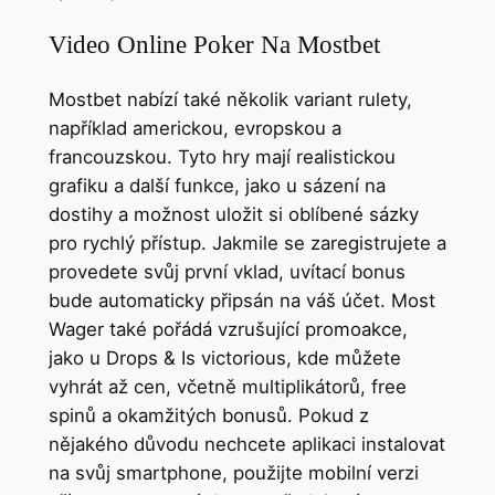
Video Online Poker Na Mostbet
Mostbet nabízí také několik variant rulety,
například americkou, evropskou a
francouzskou. Tyto hry mají realistickou
grafiku a další funkce, jako u sázení na
dostihy a možnost uložit si oblíbené sázky
pro rychlý přístup. Jakmile se zaregistrujete a
provedete svůj první vklad, uvítací bonus
bude automaticky připsán na váš účet. Most
Wager také pořádá vzrušující promoakce,
jako u Drops & Is victorious, kde můžete
vyhrát až cen, včetně multiplikátorů, free
spinů a okamžitých bonusů. Pokud z
nějakého důvodu nechcete aplikaci instalovat
na svůj smartphone, použijte mobilní verzi