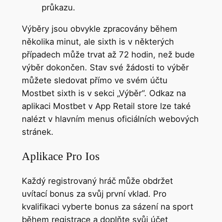
průkazu.
Výběry jsou obvykle zpracovány během
několika minut, ale sixth is v některých
případech může trvat až 72 hodin, než bude
výběr dokončen. Stav své žádosti to výběr
můžete sledovat přímo ve svém účtu
Mostbet sixth is v sekci „Výběr“. Odkaz na
aplikaci Mostbet v App Retail store lze také
nalézt v hlavním menus oficiálních webových
stránek.
Aplikace Pro Ios
Každý registrovaný hráč může obdržet
uvítací bonus za svůj první vklad. Pro
kvalifikaci vyberte bonus za sázení na sport
během registrace a doplňte svůj účet