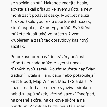
se sociálních sítí. Nakonec zadejte heslo,
abyste získali přístup ke svému účtu a new
mohli začít podávat sázky. Mostbet nabízí
širokou škálu your ex a sportovních sázek,
které uspokojí různé typy hráčů. Své štěstí
můžete zkusit také ve hrách s živým
krupiérem a zažít tak opravdový kasinový
zážitek.
Při pokusu předpovědět závěry událostí
eSports cuando můžete vybrat unces
různých typů sázek. Použít můžete například
tradiční Totals a Handicaps nebo pokročilejší
First Blood, Map Winner, Map 1×2 a další. V
sázení na fotbal je možné využívat širokou
nabídku typů sázek, včetně sázek” “nad/pod,
na přesné skóre, na celkové skóre a na
handicap. Ačkoli se kurzy neustále mění,