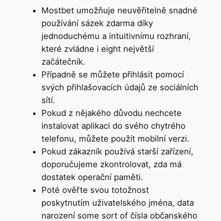
Mostbet umožňuje neuvěřitelně snadné
používání sázek zdarma díky
jednoduchému a intuitivnímu rozhraní,
které zvládne i eight největší
začátečník.
Případně se můžete přihlásit pomocí
svých přihlašovacích údajů ze sociálních
sítí.
Pokud z nějakého důvodu nechcete
instalovat aplikaci do svého chytrého
telefonu, můžete použít mobilní verzi.
Pokud zákazník používá starší zařízení,
doporučujeme zkontrolovat, zda má
dostatek operační paměti.
Poté ověřte svou totožnost
poskytnutím uživatelského jména, data
narození some sort of čísla občanského