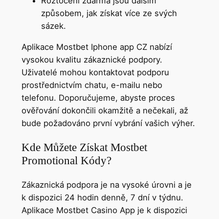
Roztočení zdarma jsou dalším
způsobem, jak získat více ze svých
sázek.
Aplikace Mostbet Iphone app CZ nabízí
vysokou kvalitu zákaznické podpory.
Uživatelé mohou kontaktovat podporu
prostřednictvím chatu, e-mailu nebo
telefonu. Doporučujeme, abyste proces
ověřování dokončili okamžitě a nečekali, až
bude požadováno první vybrání vašich výher.
Kde Můžete Získat Mostbet
Promotional Kódy?
Zákaznická podpora je na vysoké úrovni a je
k dispozici 24 hodin denně, 7 dní v týdnu.
Aplikace Mostbet Casino App je k dispozici