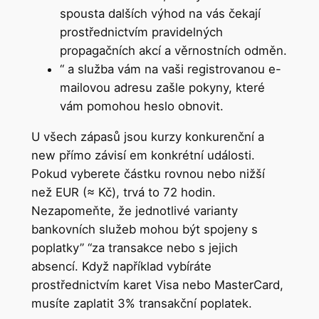
spousta dalších výhod na vás čekají
prostřednictvím pravidelných
propagačních akcí a věrnostních odměn.
“ a služba vám na vaši registrovanou e-
mailovou adresu zašle pokyny, které
vám pomohou heslo obnovit.
U všech zápasů jsou kurzy konkurenční a
new přímo závisí em konkrétní události.
Pokud vyberete částku rovnou nebo nižší
než EUR (≈ Kč), trvá to 72 hodin.
Nezapomeňte, že jednotlivé varianty
bankovních služeb mohou být spojeny s
poplatky” “za transakce nebo s jejich
absencí. Když například vybíráte
prostřednictvím karet Visa nebo MasterCard,
musíte zaplatit 3% transakční poplatek.