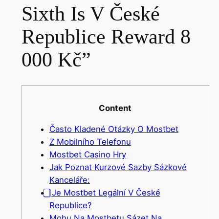
Sixth Is V České
Republice Reward 8
000 Kč”
Content
Často Kladené Otázky O Mostbet
Z Mobilního Telefonu
Mostbet Casino Hry
Jak Poznat Kurzové Sazby Sázkové
Kanceláře:
⃣ Je Mostbet Legální V České
Republice?
Mohu Na Mostbetu Sázet Na