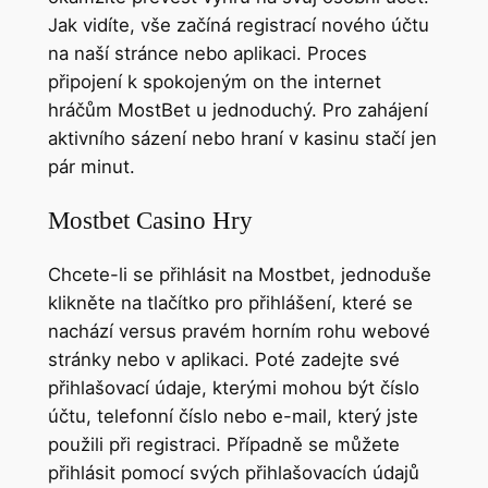
Jak vidíte, vše začíná registrací nového účtu
na naší stránce nebo aplikaci. Proces
připojení k spokojeným on the internet
hráčům MostBet u jednoduchý. Pro zahájení
aktivního sázení nebo hraní v kasinu stačí jen
pár minut.
Mostbet Casino Hry
Chcete-li se přihlásit na Mostbet, jednoduše
klikněte na tlačítko pro přihlášení, které se
nachází versus pravém horním rohu webové
stránky nebo v aplikaci. Poté zadejte své
přihlašovací údaje, kterými mohou být číslo
účtu, telefonní číslo nebo e-mail, který jste
použili při registraci. Případně se můžete
přihlásit pomocí svých přihlašovacích údajů