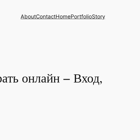
About
Contact
Home
Portfolio
Story
ать онлайн – Вход,