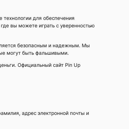
ые технологии для обеспечения
, где вы можете играть с уверенностью
является безопасным и надежным. Мы
рые могут быть фальшивыми.
деньги. Официальный сайт Pin Up
фамилия, адрес электронной почты и