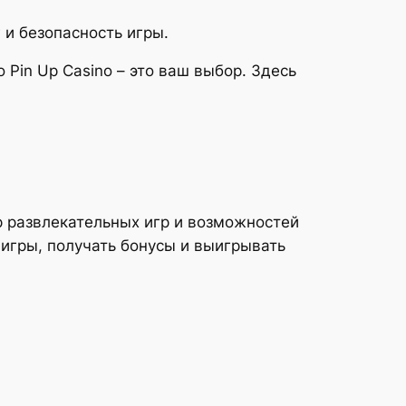
 и безопасность игры.
 Pin Up Casino – это ваш выбор. Здесь
тр развлекательных игр и возможностей
 игры, получать бонусы и выигрывать