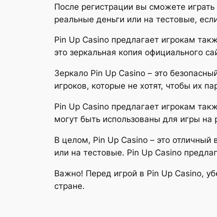
После регистрации вы сможете играть 
реальные деньги или на тестовые, есл
Pin Up Casino предлагает игрокам такж
это зеркальная копия официального сай
Зеркало Pin Up Casino – это безопасны
игроков, которые не хотят, чтобы их па
Pin Up Casino предлагает игрокам такж
могут быть использованы для игры на 
В целом, Pin Up Casino – это отличный
или на тестовые. Pin Up Casino предла
Важно! Перед игрой в Pin Up Casino, уб
стране.