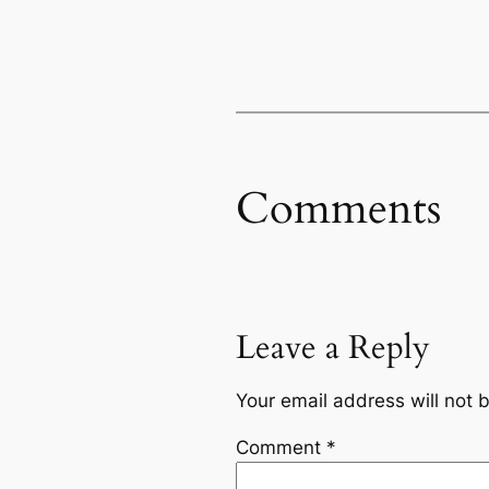
Comments
Leave a Reply
Your email address will not 
Comment
*