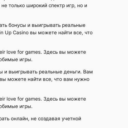
не только широкий спектр игр, но и
чать бонусы и выигрывать реальные
n Up Casino вы можете найти все, что
eir love for games. Здесь вы можете
любимые игры.
сы и выигрывать реальные деньги. Вам
 вы можете найти все, что вам нужно
eir love for games. Здесь вы можете
любимые игры.
рать онлайн, не создавая учетной