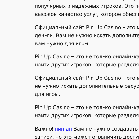
популярных и надежных игроков. Это по
высокое качество услуг, которое обесп
Официальный сайт Pin Up Casino – это
деньги. Вам не нужно искать дополнит
вам нужно для игры.
Pin Up Casino – это не только онлайн-к
найти других игроков, которые разделя
Официальный сайт Pin Up Casino – это
не нужно искать дополнительные ресур
для игры.
Pin Up Casino – это не только онлайн-к
найти других игроков, которые разделя
Важно!
пин ап
Вам не нужно создавать 
записи, но это может ограничить дост