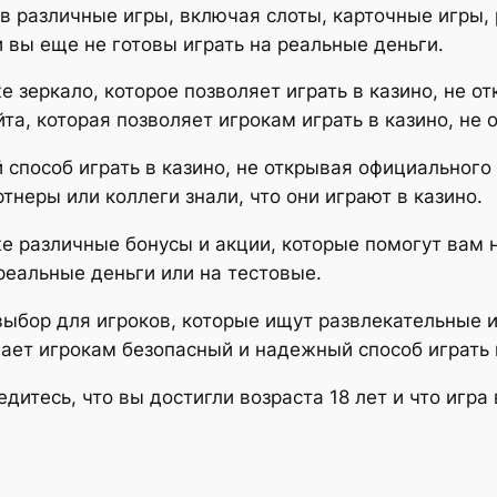
в различные игры, включая слоты, карточные игры, 
и вы еще не готовы играть на реальные деньги.
е зеркало, которое позволяет играть в казино, не о
та, которая позволяет игрокам играть в казино, не
й способ играть в казино, не открывая официального
ртнеры или коллеги знали, что они играют в казино.
е различные бонусы и акции, которые помогут вам н
реальные деньги или на тестовые.
 выбор для игроков, которые ищут развлекательные и
гает игрокам безопасный и надежный способ играть 
едитесь, что вы достигли возраста 18 лет и что игр