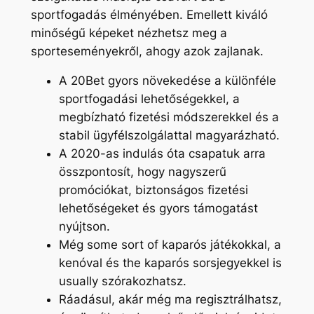
sportfogadás élményében. Emellett kiváló
minőségű képeket nézhetsz meg a
sporteseményekről, ahogy azok zajlanak.
A 20Bet gyors növekedése a különféle
sportfogadási lehetőségekkel, a
megbízható fizetési módszerekkel és a
stabil ügyfélszolgálattal magyarázható.
A 2020-as indulás óta csapatuk arra
összpontosít, hogy nagyszerű
promóciókat, biztonságos fizetési
lehetőségeket és gyors támogatást
nyújtson.
Még some sort of kaparós játékokkal, a
kenóval és the kaparós sorsjegyekkel is
usually szórakozhatsz.
Ráadásul, akár még ma regisztrálhatsz,