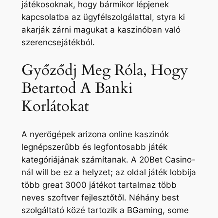
játékosoknak, hogy bármikor lépjenek
kapcsolatba az ügyfélszolgálattal, styra ki
akarják zárni magukat a kaszinóban való
szerencsejátékból.
Győződj Meg Róla, Hogy
Betartod A Banki
Korlátokat
A nyerőgépek arizona online kaszinók
legnépszerűbb és legfontosabb játék
kategóriájának számítanak. A 20Bet Casino-
nál will be ez a helyzet; az oldal játék lobbija
több great 3000 játékot tartalmaz több
neves szoftver fejlesztőtől. Néhány best
szolgáltató közé tartozik a BGaming, some