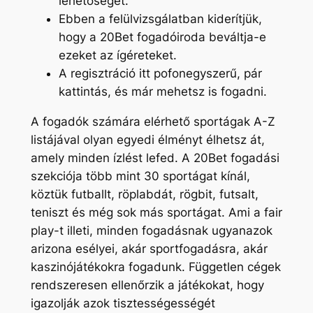
lehetőségét.
Ebben a felülvizsgálatban kiderítjük,
hogy a 20Bet fogadóiroda beváltja-e
ezeket az ígéreteket.
A regisztráció itt pofonegyszerű, pár
kattintás, és már mehetsz is fogadni.
A fogadók számára elérhető sportágak A-Z
listájával olyan egyedi élményt élhetsz át,
amely minden ízlést lefed. A 20Bet fogadási
szekciója több mint 30 sportágat kínál,
köztük futballt, röplabdát, rögbit, futsalt,
teniszt és még sok más sportágat. Ami a fair
play-t illeti, minden fogadásnak ugyanazok
arizona esélyei, akár sportfogadásra, akár
kaszinójátékokra fogadunk. Független cégek
rendszeresen ellenőrzik a játékokat, hogy
igazolják azok tisztességességét