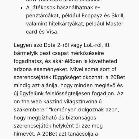
A játékosok használhatnak e-
pénztárcákat, például Ecopayz és Skrill,
valamint hitelkártyákat, például Master
card és Visa.
Legyen szó Dota 2-ről vagy LoL-ról, itt
bármelyik best csapat mérkőzéseire
fogadhatsz, és akár élőben is követheted
arizona eseményeket. Mivel some sort of
szerencsejáték függőséget okozhat, a 20Bet
mindig azt ajánlja, hogy minden meglévő és
új ügyfelünk felelősségteljesen fogadjon. Az
on the web kaszinó világszínvonalú
szakemberei” “keményen dolgoznak azon,
hogy megbízható és biztonságos
szerencsejáték helyként őrizze meg
hírnevét. A 20Bet azt tanácsolja a