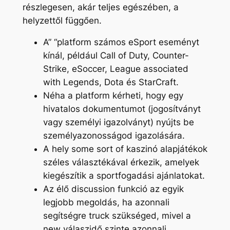
részlegesen, akár teljes egészében, a
helyzettől függően.
A” “platform számos eSport eseményt
kínál, például Call of Duty, Counter-
Strike, eSoccer, League associated
with Legends, Dota és StarCraft.
Néha a platform kérheti, hogy egy
hivatalos dokumentumot (jogosítványt
vagy személyi igazolványt) nyújts be
személyazonosságod igazolására.
A hely some sort of kaszinó alapjátékok
széles választékával érkezik, amelyek
kiegészítik a sportfogadási ajánlatokat.
Az élő discussion funkció az egyik
legjobb megoldás, ha azonnali
segítségre truck szükséged, mivel a
new válaszidő szinte azonnali.