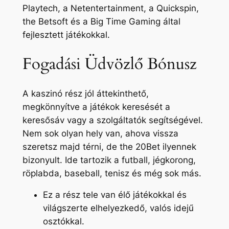
Playtech, a Netentertainment, a Quickspin,
the Betsoft és a Big Time Gaming által
fejlesztett játékokkal.
Fogadási Üdvözlő Bónusz
A kaszinó rész jól áttekinthető,
megkönnyítve a játékok keresését a
keresősáv vagy a szolgáltatók segítségével.
Nem sok olyan hely van, ahova vissza
szeretsz majd térni, de the 20Bet ilyennek
bizonyult. Ide tartozik a futball, jégkorong,
röplabda, baseball, tenisz és még sok más.
Ez a rész tele van élő játékokkal és
világszerte elhelyezkedő, valós idejű
osztókkal.