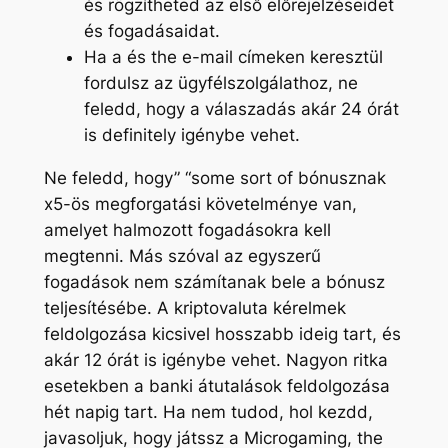
és rögzítheted az első előrejelzéseidet
és fogadásaidat.
Ha a és the e-mail címeken keresztül
fordulsz az ügyfélszolgálathoz, ne
feledd, hogy a válaszadás akár 24 órát
is definitely igénybe vehet.
Ne feledd, hogy” “some sort of bónusznak
x5-ös megforgatási követelménye van,
amelyet halmozott fogadásokra kell
megtenni. Más szóval az egyszerű
fogadások nem számítanak bele a bónusz
teljesítésébe. A kriptovaluta kérelmek
feldolgozása kicsivel hosszabb ideig tart, és
akár 12 órát is igénybe vehet. Nagyon ritka
esetekben a banki átutalások feldolgozása
hét napig tart. Ha nem tudod, hol kezdd,
javasoljuk, hogy játssz a Microgaming, the