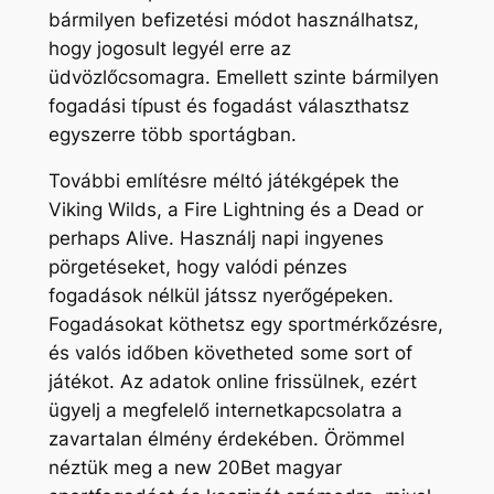
bármilyen befizetési módot használhatsz,
hogy jogosult legyél erre az
üdvözlőcsomagra. Emellett szinte bármilyen
fogadási típust és fogadást választhatsz
egyszerre több sportágban.
További említésre méltó játékgépek the
Viking Wilds, a Fire Lightning és a Dead or
perhaps Alive. Használj napi ingyenes
pörgetéseket, hogy valódi pénzes
fogadások nélkül játssz nyerőgépeken.
Fogadásokat köthetsz egy sportmérkőzésre,
és valós időben követheted some sort of
játékot. Az adatok online frissülnek, ezért
ügyelj a megfelelő internetkapcsolatra a
zavartalan élmény érdekében. Örömmel
néztük meg a new 20Bet magyar