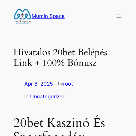
Skip
to
Mumin Space
content
Hivatalos 20bet Belépés
Link + 100% Bónusz
Apr 8, 2025
—
root
by
in
Uncategorized
20bet Kaszinó És