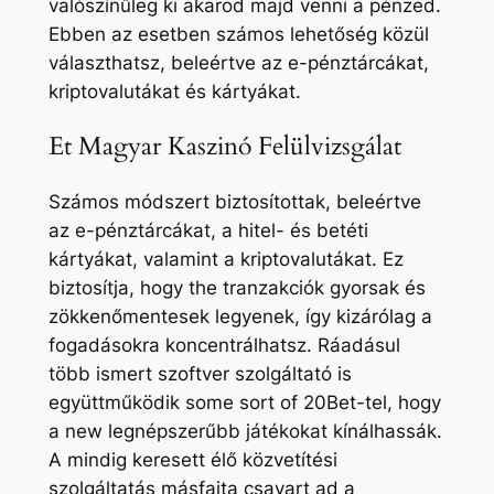
valószínűleg ki akarod majd venni a pénzed.
Ebben az esetben számos lehetőség közül
választhatsz, beleértve az e-pénztárcákat,
kriptovalutákat és kártyákat.
Et Magyar Kaszinó Felülvizsgálat
Számos módszert biztosítottak, beleértve
az e-pénztárcákat, a hitel- és betéti
kártyákat, valamint a kriptovalutákat. Ez
biztosítja, hogy the tranzakciók gyorsak és
zökkenőmentesek legyenek, így kizárólag a
fogadásokra koncentrálhatsz. Ráadásul
több ismert szoftver szolgáltató is
együttműködik some sort of 20Bet-tel, hogy
a new legnépszerűbb játékokat kínálhassák.
A mindig keresett élő közvetítési
szolgáltatás másfajta csavart ad a