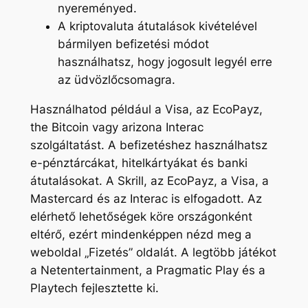
nyereményed.
A kriptovaluta átutalások kivételével
bármilyen befizetési módot
használhatsz, hogy jogosult legyél erre
az üdvözlőcsomagra.
Használhatod például a Visa, az EcoPayz,
the Bitcoin vagy arizona Interac
szolgáltatást. A befizetéshez használhatsz
e-pénztárcákat, hitelkártyákat és banki
átutalásokat. A Skrill, az EcoPayz, a Visa, a
Mastercard és az Interac is elfogadott. Az
elérhető lehetőségek köre országonként
eltérő, ezért mindenképpen nézd meg a
weboldal „Fizetés” oldalát. A legtöbb játékot
a Netentertainment, a Pragmatic Play és a
Playtech fejlesztette ki.