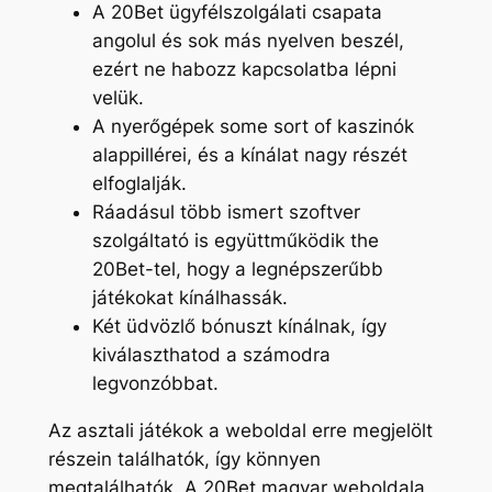
A 20Bet ügyfélszolgálati csapata
angolul és sok más nyelven beszél,
ezért ne habozz kapcsolatba lépni
velük.
A nyerőgépek some sort of kaszinók
alappillérei, és a kínálat nagy részét
elfoglalják.
Ráadásul több ismert szoftver
szolgáltató is együttműködik the
20Bet-tel, hogy a legnépszerűbb
játékokat kínálhassák.
Két üdvözlő bónuszt kínálnak, így
kiválaszthatod a számodra
legvonzóbbat.
Az asztali játékok a weboldal erre megjelölt
részein találhatók, így könnyen
megtalálhatók. A 20Bet magyar weboldala