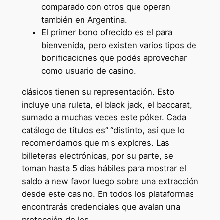
comparado con otros que operan
también en Argentina.
El primer bono ofrecido es el para
bienvenida, pero existen varios tipos de
bonificaciones que podés aprovechar
como usuario de casino.
clásicos tienen su representación. Esto
incluye una ruleta, el black jack, el baccarat,
sumado a muchas veces este póker. Cada
catálogo de títulos es” “distinto, así que lo
recomendamos que mis explores. Las
billeteras electrónicas, por su parte, se
toman hasta 5 días hábiles para mostrar el
saldo a new favor luego sobre una extracción
desde este casino. En todos los plataformas
encontrarás credenciales que avalan una
protección de los