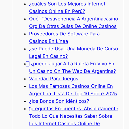
¿cuáles Son Los Mejores Internet
Casinos Online En Perú?
Qué” “Desavenencia A Argentinacasino
Org De Otras Guías De Online Casinos
Proveedores De Software Para
Casinos En Línea
¿se Puede Usar Una Moneda De Curso
Legal En Casino?
⃣ ¿puedo Jugar A La Ruleta En Vivo En
Un Casino On The Web De Argentina?
Variedad Para Juegos
Los Mas Famosas Casinos Online En
Argentina: Lista De Top 10 Sobre 2025
¿los Bonos Son Idénticos?
❗preguntas Frecuentes: Absolutamente
Todo Lo Que Necesitas Saber Sobre
Los Internet Casinos Online De