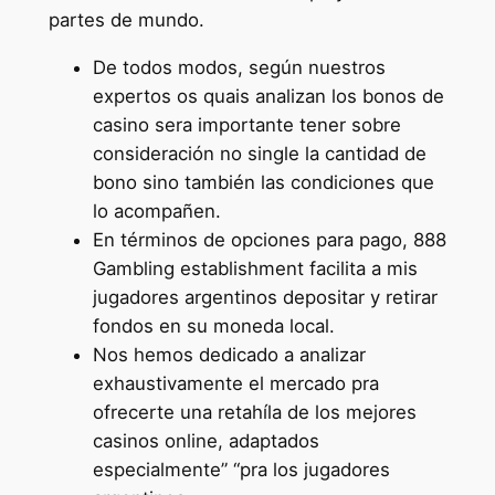
partes de mundo.
De todos modos, según nuestros
expertos os quais analizan los bonos de
casino sera importante tener sobre
consideración no single la cantidad de
bono sino también las condiciones que
lo acompañen.
En términos de opciones para pago, 888
Gambling establishment facilita a mis
jugadores argentinos depositar y retirar
fondos en su moneda local.
Nos hemos dedicado a analizar
exhaustivamente el mercado pra
ofrecerte una retahíla de los mejores
casinos online, adaptados
especialmente” “pra los jugadores