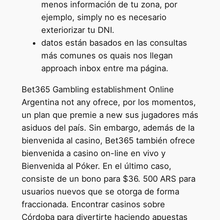
menos información de tu zona, por
ejemplo, simply no es necesario
exteriorizar tu DNI.
datos están basados en las consultas
más comunes os quais nos llegan
approach inbox entre ma página.
Bet365 Gambling establishment Online
Argentina not any ofrece, por los momentos,
un plan que premie a new sus jugadores más
asiduos del país. Sin embargo, además de la
bienvenida al casino, Bet365 también ofrece
bienvenida a casino on-line en vivo y
Bienvenida al Póker. En el último caso,
consiste de un bono para $36. 500 ARS para
usuarios nuevos que se otorga de forma
fraccionada. Encontrar casinos sobre
Córdoba para divertirte haciendo apuestas