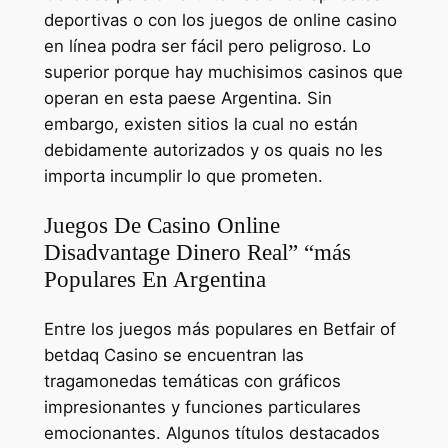
deportivas o con los juegos de online casino
en línea podra ser fácil pero peligroso. Lo
superior porque hay muchisimos casinos que
operan en esta paese Argentina. Sin
embargo, existen sitios la cual no están
debidamente autorizados y os quais no les
importa incumplir lo que prometen.
Juegos De Casino Online
Disadvantage Dinero Real” “más
Populares En Argentina
Entre los juegos más populares en Betfair of
betdaq Casino se encuentran las
tragamonedas temáticas con gráficos
impresionantes y funciones particulares
emocionantes. Algunos títulos destacados