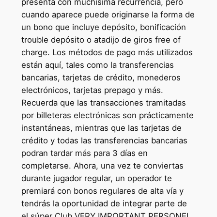
presenta con muchisima recurrencia, pero
cuando aparece puede originarse la forma de
un bono que incluye depósito, bonificación
trouble depósito o atadijo de giros free of
charge. Los métodos de pago más utilizados
están aquí, tales como la transferencias
bancarias, tarjetas de crédito, monederos
electrónicos, tarjetas prepago y más.
Recuerda que las transacciones tramitadas
por billeteras electrónicas son prácticamente
instantáneas, mientras que las tarjetas de
crédito y todas las transferencias bancarias
podran tardar más para 3 días en
completarse. Ahora, una vez te conviertas
durante jugador regular, un operador te
premiará con bonos regulares de alta vía y
tendrás la oportunidad de integrar parte de
el súper Club VERY IMPORTANT PERSONEL