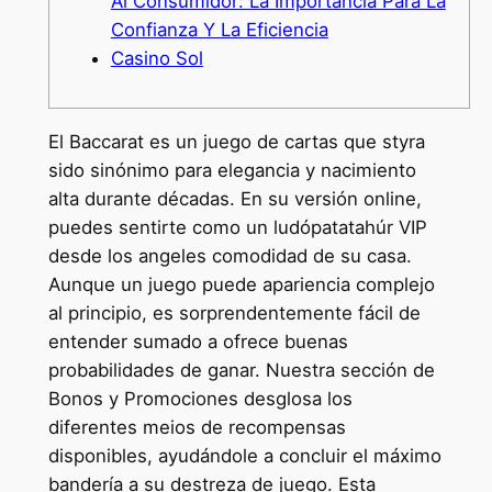
Al Consumidor: La Importancia Para La
Confianza Y La Eficiencia
Casino Sol
El Baccarat es un juego de cartas que styra
sido sinónimo para elegancia y nacimiento
alta durante décadas. En su versión online,
puedes sentirte como un ludópatatahúr VIP
desde los angeles comodidad de su casa.
Aunque un juego puede apariencia complejo
al principio, es sorprendentemente fácil de
entender sumado a ofrece buenas
probabilidades de ganar. Nuestra sección de
Bonos y Promociones desglosa los
diferentes meios de recompensas
disponibles, ayudándole a concluir el máximo
bandería a su destreza de juego. Esta