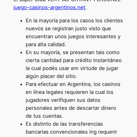
juego-casinos-argentinos.net
.
En la mayoría para los casos los clientes
nuevos se registran justo visto que
encuentran unos juegos interesantes y
para alta calidad.
En su mayoría, se presentan tais como
cierta cantidad para crédito instantáneo
la cual podés usar em virtude de jugar
algún placer del sitio.
Para efectuar en Argentina, los casinos
en línea legales requieren la cual los
jugadores verifiquen sus datos
personales antes de descartar dinero
de tus cuentas.
Es distinto de las transferencias
bancarias convencionales ing requerir