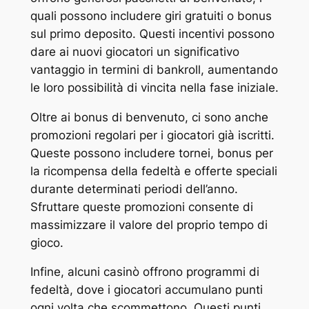
quali possono includere giri gratuiti o bonus
sul primo deposito. Questi incentivi possono
dare ai nuovi giocatori un significativo
vantaggio in termini di bankroll, aumentando
le loro possibilità di vincita nella fase iniziale.
Oltre ai bonus di benvenuto, ci sono anche
promozioni regolari per i giocatori già iscritti.
Queste possono includere tornei, bonus per
la ricompensa della fedeltà e offerte speciali
durante determinati periodi dell’anno.
Sfruttare queste promozioni consente di
massimizzare il valore del proprio tempo di
gioco.
Infine, alcuni casinò offrono programmi di
fedeltà, dove i giocatori accumulano punti
ogni volta che scommettono. Questi punti