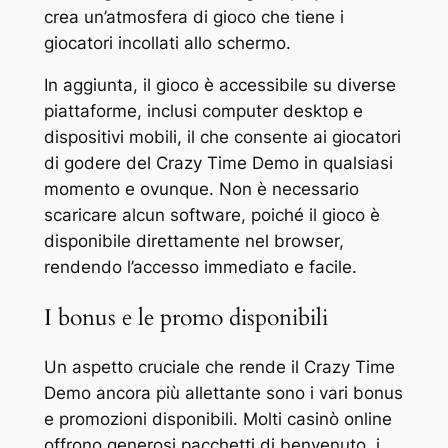
crea un’atmosfera di gioco che tiene i
giocatori incollati allo schermo.
In aggiunta, il gioco è accessibile su diverse
piattaforme, inclusi computer desktop e
dispositivi mobili, il che consente ai giocatori
di godere del Crazy Time Demo in qualsiasi
momento e ovunque. Non è necessario
scaricare alcun software, poiché il gioco è
disponibile direttamente nel browser,
rendendo l’accesso immediato e facile.
I bonus e le promo disponibili
Un aspetto cruciale che rende il Crazy Time
Demo ancora più allettante sono i vari bonus
e promozioni disponibili. Molti casinò online
offrono generosi pacchetti di benvenuto, i