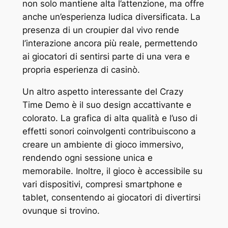
non solo mantiene alta l’attenzione, ma offre
anche un’esperienza ludica diversificata. La
presenza di un croupier dal vivo rende
l’interazione ancora più reale, permettendo
ai giocatori di sentirsi parte di una vera e
propria esperienza di casinò.
Un altro aspetto interessante del Crazy
Time Demo è il suo design accattivante e
colorato. La grafica di alta qualità e l’uso di
effetti sonori coinvolgenti contribuiscono a
creare un ambiente di gioco immersivo,
rendendo ogni sessione unica e
memorabile. Inoltre, il gioco è accessibile su
vari dispositivi, compresi smartphone e
tablet, consentendo ai giocatori di divertirsi
ovunque si trovino.