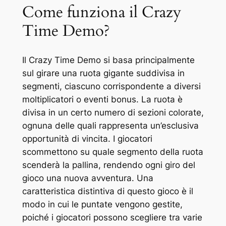
Come funziona il Crazy
Time Demo?
Il Crazy Time Demo si basa principalmente
sul girare una ruota gigante suddivisa in
segmenti, ciascuno corrispondente a diversi
moltiplicatori o eventi bonus. La ruota è
divisa in un certo numero di sezioni colorate,
ognuna delle quali rappresenta un’esclusiva
opportunità di vincita. I giocatori
scommettono su quale segmento della ruota
scenderà la pallina, rendendo ogni giro del
gioco una nuova avventura. Una
caratteristica distintiva di questo gioco è il
modo in cui le puntate vengono gestite,
poiché i giocatori possono scegliere tra varie