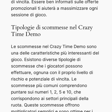
di vincita. Essere ben informati sulle offerte
promozionali ti aiuterà a massimizzare ogni
sessione di gioco.
Tipologie di scommesse nel Crazy
Time Demo
Le scommesse nel Crazy Time Demo sono
una delle caratteristiche più interessanti del
gioco. Esistono diverse tipologie di
scommesse che i giocatori possono
effettuare, ognuna con il proprio livello di
rischio e potenziale di vincita. Le
scommesse più comuni comprendono
puntare sui numeri 1, 2, 5 e 10, che
corrispondono ai settori principali della
ruota. Queste scommesse offrono
moltiplicatori semplici e sono ottime per i