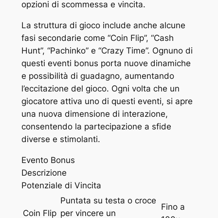
opzioni di scommessa e vincita.
La struttura di gioco include anche alcune
fasi secondarie come “Coin Flip”, “Cash
Hunt”, “Pachinko” e “Crazy Time”. Ognuno di
questi eventi bonus porta nuove dinamiche
e possibilità di guadagno, aumentando
l’eccitazione del gioco. Ogni volta che un
giocatore attiva uno di questi eventi, si apre
una nuova dimensione di interazione,
consentendo la partecipazione a sfide
diverse e stimolanti.
Evento Bonus
Descrizione
Potenziale di Vincita
Puntata su testa o croce
Fino a
Coin Flip
per vincere un