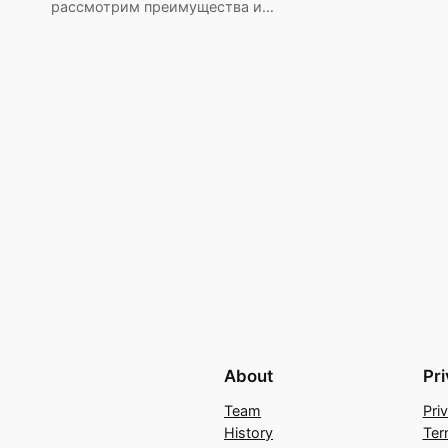
рассмотрим преимущества и…
About
Pr
Team
Pri
History
Ter