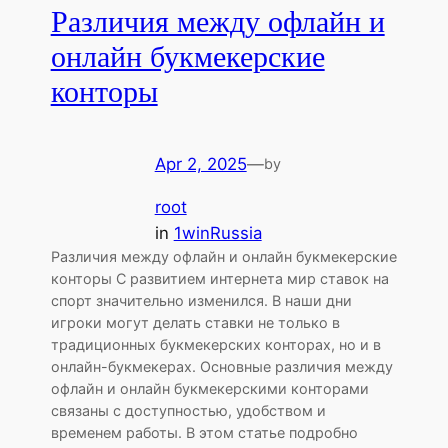
Различия между офлайн и
онлайн букмекерские
конторы
Apr 2, 2025
—
by
root
in
1winRussia
Различия между офлайн и онлайн букмекерские
конторы С развитием интернета мир ставок на
спорт значительно изменился. В наши дни
игроки могут делать ставки не только в
традиционных букмекерских конторах, но и в
онлайн-букмекерах. Основные различия между
офлайн и онлайн букмекерскими конторами
связаны с доступностью, удобством и
временем работы. В этом статье подробно