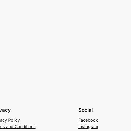
ivacy
Social
vacy Policy
Facebook
ms and Conditions
Instagram