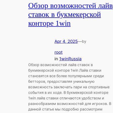
Обзор возможностей лайв
ставок в букмекерской
конторе 1win
Apr 4, 2025
—
by
root
in
1winRussia
Обзор возможностей лайв ставок в
букмекерской конторе 1win Лайв ставки
становятся все более популярными среди
бетторов, предоставляя уникальную
возможность заключать пари на спортивные
события в их ходе. В букмекерской конторе
1win лайв ставки отличаются удобством и
разнообразием возможностей для игроков. В
данной статье мы подробно рассмотрим