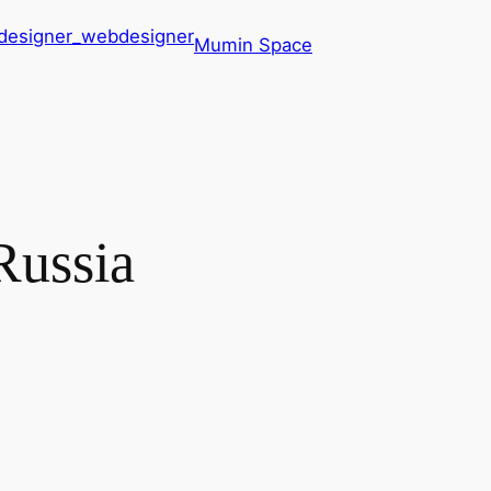
Mumin Space
Russia