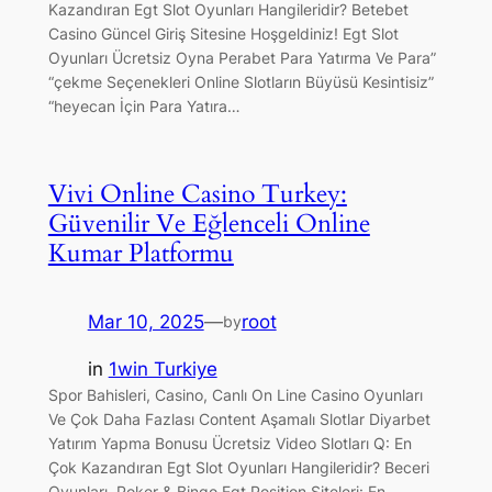
Kazandıran Egt Slot Oyunları Hangileridir? Betebet
Casino Güncel Giriş Sitesine Hoşgeldiniz! Egt Slot
Oyunları Ücretsiz Oyna Perabet Para Yatırma Ve Para”
“çekme Seçenekleri Online Slotların Büyüsü Kesintisiz”
“heyecan İçin Para Yatıra…
Vivi Online Casino Turkey:
Güvenilir Ve Eğlenceli Online
Kumar Platformu
Mar 10, 2025
—
root
by
in
1win Turkiye
Spor Bahisleri, Casino, Canlı On Line Casino Oyunları
Ve Çok Daha Fazlası Content Aşamalı Slotlar Diyarbet
Yatırım Yapma Bonusu Ücretsiz Video Slotları Q: En
Çok Kazandıran Egt Slot Oyunları Hangileridir? Beceri
Oyunları, Poker & Bingo Egt Position Siteleri: En