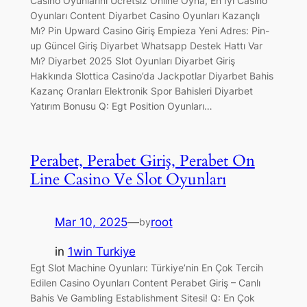
Casino Oyunlarını Ücretsiz Online Oyna, En Iyi Casino
Oyunları Content Diyarbet Casino Oyunları Kazançlı
Mı? Pin Upward Casino Giriş Empieza Yeni Adres: Pin-
up Güncel Giriş Diyarbet Whatsapp Destek Hattı Var
Mı? Diyarbet 2025 Slot Oyunları Diyarbet Giriş
Hakkında Slottica Casino’da Jackpotlar Diyarbet Bahis
Kazanç Oranları Elektronik Spor Bahisleri Diyarbet
Yatırım Bonusu Q: Egt Position Oyunları…
Perabet, Perabet Giriş, Perabet On
Line Casino Ve Slot Oyunları
Mar 10, 2025
—
root
by
in
1win Turkiye
Egt Slot Machine Oyunları: Türkiye’nin En Çok Tercih
Edilen Casino Oyunları Content Perabet Giriş – Canlı
Bahis Ve Gambling Establishment Sitesi! Q: En Çok