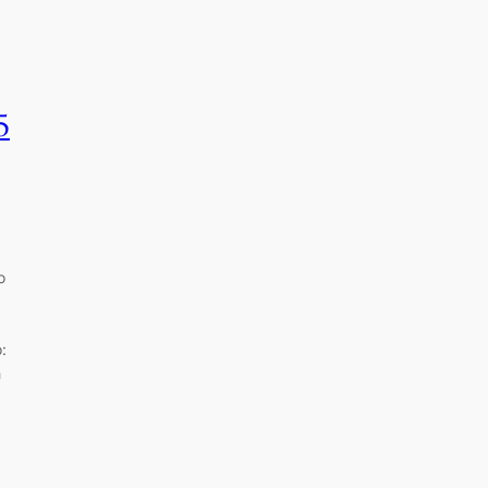
5
o
:
h