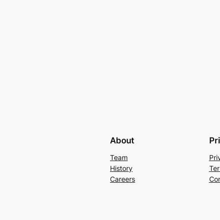
About
Pr
Team
Pri
History
Ter
Careers
Con