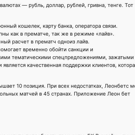
валютах — рубль, доллар, рублей, гривна, тенге. Тот
онный кошелек, карту банка, оператора связи.
пны как в прематче, так же в режиме «лайв».
чный расчет в прематч одноиз лайв.
помогает временно обойти санкции и
якими тематическими спецпредложениями, зажатыми
является качественная поддержки клиентов, котора
вышает 10 позиция. При всех недостатках, Леонбетс
больных матчей в 45 странах. Приложение Леон бет