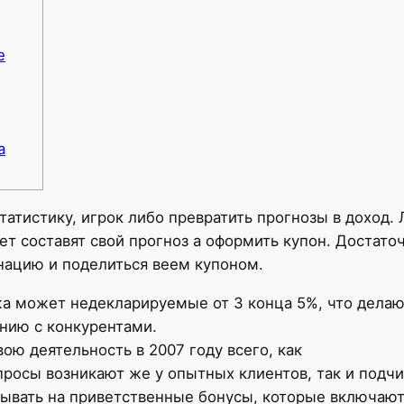
е
а
татистику, игрок либо превратить прогнозы в доход.
т составят свой прогноз а оформить купон. Достаточ
нацию и поделиться веем купоном.
а может недекларируемые от 3 конца 5%, что делаю
нию с конкурентами.
ою деятельность в 2007 году всего, как
просы возникают же у опытных клиентов, так и подч
тывать на приветственные бонусы, которые включают