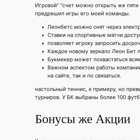
Игровой” “счет можно открыть же пяти 
предрешил игры его моей команды.
Леонбетс можно снят через электр
Ставки на спортивные матчи досту
позволяет игроку запросить досро
Каждое новому зеркало Леон Бет 
Букмекер может похвастаться вс
Важном аспектом работы компании 
на сайте, так и по связаться.
настольный теннис, к примеру, но пре
турниров. У БК выбраны более 100 фут
Бонусы же Акции