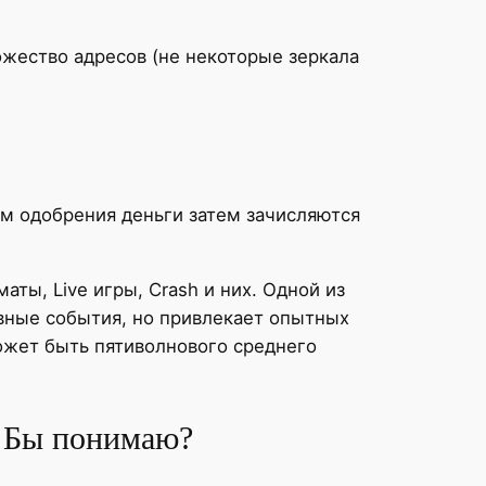
жество адресов (не некоторые зеркала
ом одобрения деньги затем зачисляются
аты, Live игры, Crash и них. Одной из
вные события, но привлекает опытных
жет быть пятиволнового среднего
и Бы понимаю?