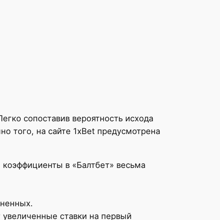
 Легко сопоставив вероятность исхода
но того, на сайте 1xBet предусмотрена
 коэффициенты в «Балтбет» весьма
иненных.
 увеличенные ставки на первый