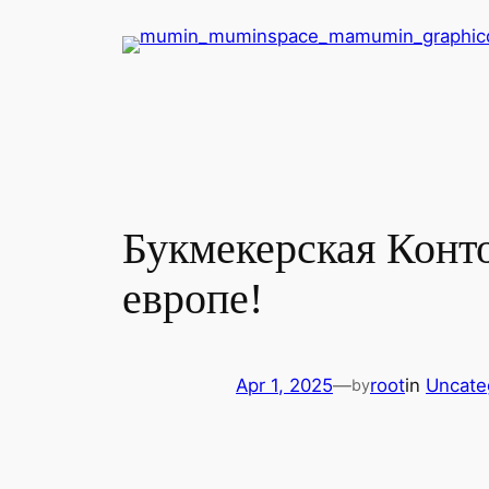
Skip
to
content
Букмекерская Конт
европе!
Apr 1, 2025
—
root
in
Uncate
by