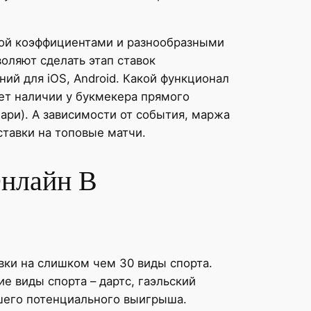
зкой коэффициентами и разнообразными
оляют сделать этап ставок
ий для iOS, Android. Какой функционал
ет наличии у букмекера прямого
ри). А зависимости от события, маржа
ставки на топовые матчи.
Онлайн В
вки на слишком чем 30 виды спорта.
 виды спорта – дартс, гаэльский
ашего потенциального выигрыша.