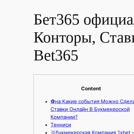
Бет365 официа
Конторы, Став
Bet365
Content
⚽на Какие события Можно Сдел
Ставки Онлайн В Букмекерской
Компании?
Тенниси
🥇букмекерская Компания 1xbet