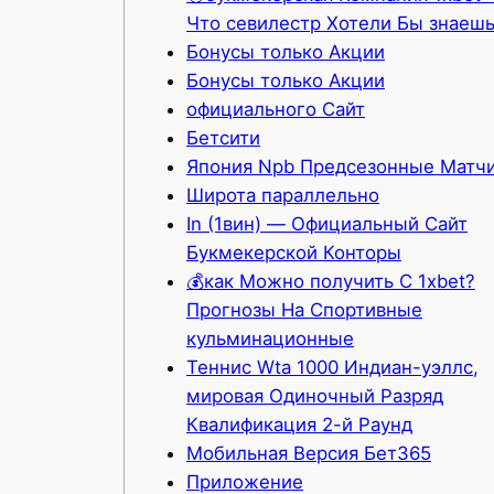
Что севилестр Хотели Бы знаеш
Бонусы только Акции
Бонусы только Акции
официального Сайт
Бетсити
Япония Npb Предсезонные Матч
Широта параллельно
In (1вин) — Официальный Сайт
Букмекерской Конторы
💰как Можно получить С 1xbet?
Прогнозы На Спортивные
кульминационные
Теннис Wta 1000 Индиан-уэллс,
мировая Одиночный Разряд
Квалификация 2-й Раунд
Мобильная Версия Бет365
Приложение