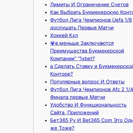
Лимиты И Ограничение Счетов
Как Выбрать Букмекерскую Конт
Футбол Лига Чемпионов Uefa 1/8
дослушать Первые Матчи
Хоккей Кхл
💎в меньше Заключаются
Преимущества Букмекерской
Компании” “1xbet?
а Сделать Ставку и Букмекерско
Конторе?
Популярные вопрос И Ответы
Футбол Лига Чемпионов Afc 2 1/
Финала первые Матчи
Удобство И Функциональность
Сайта, Приложений
Бет365 Ру И Bet365 Com Это Од
же Тоже?