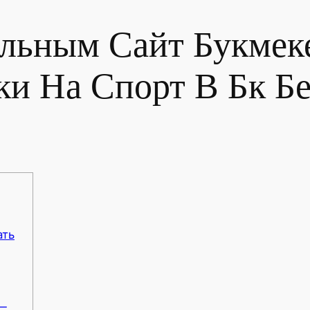
льным Сайт Букмек
ки На Спорт В Бк Бе
ать
 —