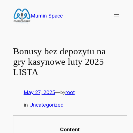
Skip
to
Mumin Space
content
Bonusy bez depozytu na
gry kasynowe luty 2025
LISTA
May 27, 2025
—
root
by
in
Uncategorized
Content