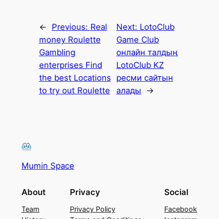
←
Previous:
Real
Next:
LotoClub
money Roulette
Game Club
Gambling
онлайн талдың
enterprises Find
LotoClub KZ
the best Locations
ресми сайтын
to try out Roulette
алады
→
Mumin Space
About
Privacy
Social
Team
Privacy Policy
Facebook