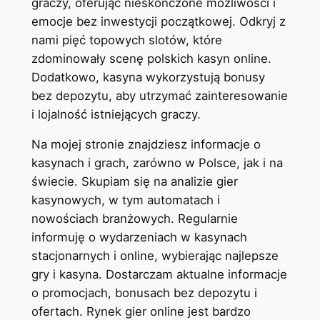
graczy, oferując nieskończone możliwości i
emocje bez inwestycji początkowej. Odkryj z
nami pięć topowych slotów, które
zdominowały scenę polskich kasyn online.
Dodatkowo, kasyna wykorzystują bonusy
bez depozytu, aby utrzymać zainteresowanie
i lojalność istniejących graczy.
Na mojej stronie znajdziesz informacje o
kasynach i grach, zarówno w Polsce, jak i na
świecie. Skupiam się na analizie gier
kasynowych, w tym automatach i
nowościach branżowych. Regularnie
informuję o wydarzeniach w kasynach
stacjonarnych i online, wybierając najlepsze
gry i kasyna. Dostarczam aktualne informacje
o promocjach, bonusach bez depozytu i
ofertach. Rynek gier online jest bardzo