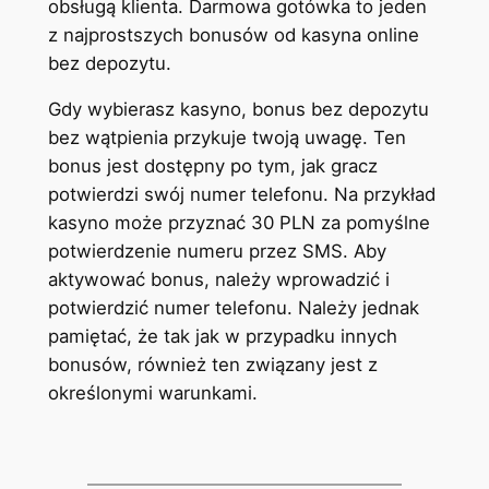
obsługą klienta. Darmowa gotówka to jeden
z najprostszych bonusów od kasyna online
bez depozytu.
Gdy wybierasz kasyno, bonus bez depozytu
bez wątpienia przykuje twoją uwagę. Ten
bonus jest dostępny po tym, jak gracz
potwierdzi swój numer telefonu. Na przykład
kasyno może przyznać 30 PLN za pomyślne
potwierdzenie numeru przez SMS. Aby
aktywować bonus, należy wprowadzić i
potwierdzić numer telefonu. Należy jednak
pamiętać, że tak jak w przypadku innych
bonusów, również ten związany jest z
określonymi warunkami.