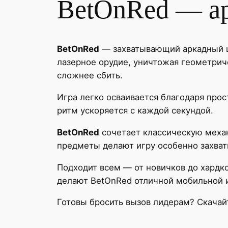
BetOnRed — а
BetOnRed
— захватывающий аркадный шу
лазерное орудие, уничтожая геометрич
сложнее сбить.
Игра легко осваивается благодаря прос
ритм ускоряется с каждой секундой.
BetOnRed
сочетает классическую механ
предметы делают игру особенно захва
Подходит всем — от новичков до хардк
делают BetOnRed отличной мобильной 
Готовы бросить вызов лидерам? Скача