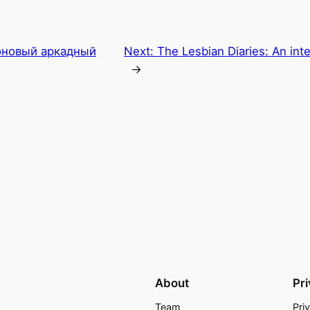
оновый аркадный
Next:
The Lesbian Diaries: An int
→
About
Pr
Team
Pri