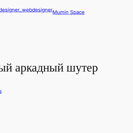
Mumin Space
ый аркадный шутер
s