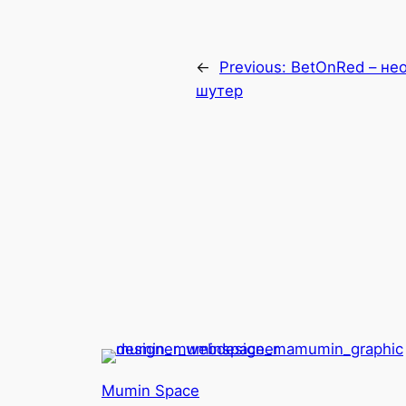
←
Previous:
BetOnRed – не
шутер
Mumin Space