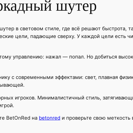
ркадный шутер
тер в световом стиле, где всё решают быстрота, т
еские цели, падающие сверху. У каждой цели есть ч
тому управлению: нажал — попал. Но добиться высок
ику с современными эффектами: свет, плавная физи
тывающей.
орных игроков. Минималистичный стиль, затягивающ
игрой.
йте BetOnRed на
betonred
и проверьте свою меткость 