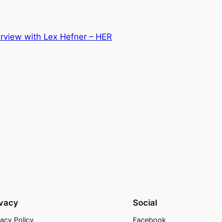
erview with Lex Hefner – HER
ivacy
Social
vacy Policy
Facebook