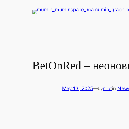
Skip
to
content
BetOnRed – неонов
May 13, 2025
—
root
in
New
by