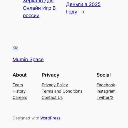
Зеркало Для
Деньги а 2025
Онлайн Игр В
Году
→
россии
Mumin Space
About
Privacy
Social
Team
Privacy Policy
Facebook
History
Terms and Conditions
Instagram
Careers
Contact Us
Twitter/X
Designed with
WordPress