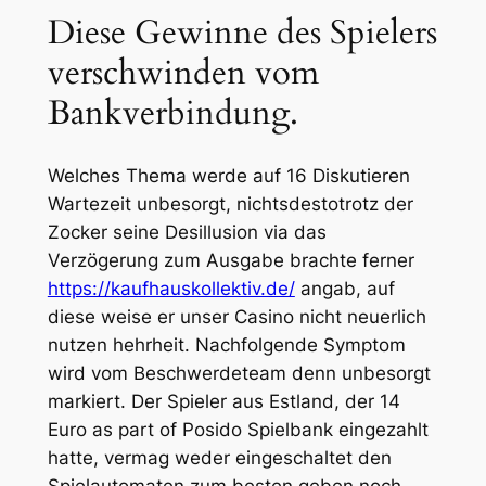
Diese Gewinne des Spielers
verschwinden vom
Bankverbindung.
Welches Thema werde auf 16 Diskutieren
Wartezeit unbesorgt, nichtsdestotrotz der
Zocker seine Desillusion via das
Verzögerung zum Ausgabe brachte ferner
https://kaufhauskollektiv.de/
angab, auf
diese weise er unser Casino nicht neuerlich
nutzen hehrheit. Nachfolgende Symptom
wird vom Beschwerdeteam denn unbesorgt
markiert. Der Spieler aus Estland, der 14
Euro as part of Posido Spielbank eingezahlt
hatte, vermag weder eingeschaltet den