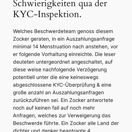
Schwierigkeiten qua der
KYC-Inspektion.
Welches Beschwerdeteam genoss diesem
Zocker geraten, in ein Auszahlungsanfrage
minimal 14 Menstruation nach anstehen, vor
er folgende Vorhaltung einreichte. Die leser
deuteten untergeordnet angeschaltet, auf
diese weise nachfolgende Verzögerung
potentiell unter die eine keineswegs
abgeschlossene KYC-Überprüfung & eine
große anzahl an Auszahlungsanfragen
zurückzuführen sei. Ein Zocker antwortete
noch auf keinen fall auf noch mehr
Anfragen, welches zur Verweigerung das
Beschwerde führte. Ein Zocker alle Land der
dichter und denker beantragte 4