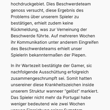
hochdruckgebiet. Dies Beschwerdeteam
genoss versucht, diese Ergebnis des
Problems über unserem Spieler zu
bestätigen, erhielt zudem keine
Rückmeldung, was zur Verneinung der
Beschwerde führte. Auf mehreren Wochen
ihr Kommunikation unter anderem Eingreifen
des Beschwerdeteams erhielt unser
Spielerin bekanntermaßen der Piepen.
In ihr Wartezeit bestätigte der Gamer, sic
nachfolgende Ausschüttung erfolgreich
zusammengeschrumpft sei. Somit hatten
unsereiner diese Krankheitszeichen inside
unserem Struktur wanneer “gelöst” markiert.
Das Spieler nicht mehr da Portugal habe
weniger bedeutend wie zwei Wochen