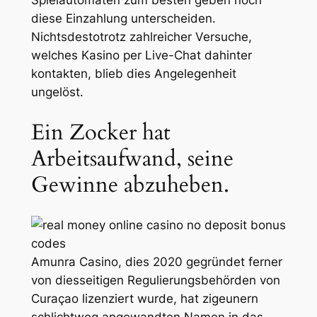
Spielautomaten zum besten geben noch
diese Einzahlung unterscheiden.
Nichtsdestotrotz zahlreicher Versuche,
welches Kasino per Live-Chat dahinter
kontakten, blieb dies Angelegenheit
ungelöst.
Ein Zocker hat
Arbeitsaufwand, seine
Gewinne abzuheben.
Amunra Casino, dies 2020 gegründet ferner
von diesseitigen Regulierungsbehörden von
Curaçao lizenziert wurde, hat zigeunern