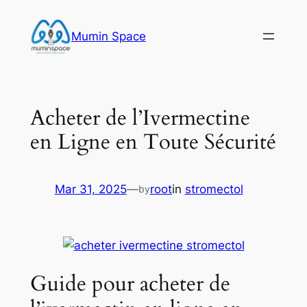
Skip
to
Mumin Space
content
Acheter de l’Ivermectine
en Ligne en Toute Sécurité
Mar 31, 2025
—
root
in
stromectol
by
Guide pour acheter de