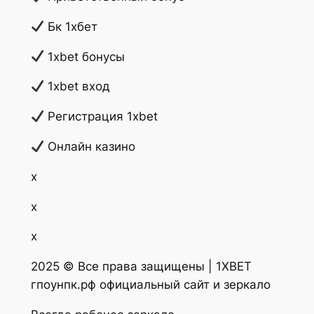
Бк 1хбет
1xbet бонусы
1xbet вход
Регистрация 1xbet
Онлайн казино
x
x
x
2025 © Все права защищены | 1XBET
гпоунпк.рф официальный сайт и зеркало