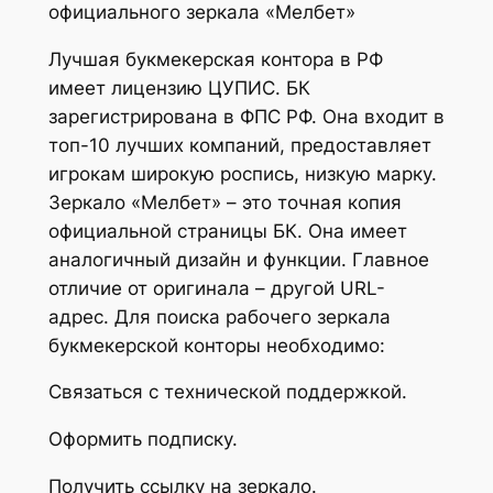
официального зеркала «Мелбет»
Лучшая букмекерская контора в РФ
имеет лицензию ЦУПИС. БК
зарегистрирована в ФПС РФ. Она входит в
топ-10 лучших компаний, предоставляет
игрокам широкую роспись, низкую марку.
Зеркало «Мелбет» – это точная копия
официальной страницы БК. Она имеет
аналогичный дизайн и функции. Главное
отличие от оригинала – другой URL-
адрес. Для поиска рабочего зеркала
букмекерской конторы необходимо:
Связаться с технической поддержкой.
Оформить подписку.
Получить ссылку на зеркало.