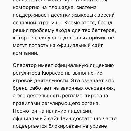
комфортно на площадке, система
поддерживает десятки языковых версий
основной страницы. Кроме этого, бренд
решил проблему входа для тех беттеров,
которые в силу определенных причин не
могут попасть на официальный сайт
компании.
Оператор имеет официальную лицензию
регулятора Кюрасао на выполнение
игровой деятельности. Это означает, что
бренд работает на законных основаниях,
а его деятельность регламентирована
правилами регулирующего органа.
Несмотря на наличие лицензии,
официальный сайт 1вин достаточно часто
подвергается блокировкам на уровне