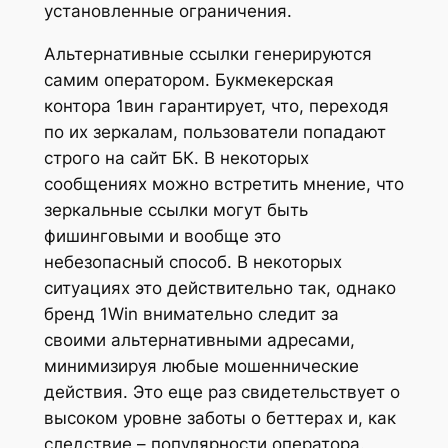
установленные ограничения.
Альтернативные ссылки генерируются
самим оператором. Букмекерская
контора 1вин гарантирует, что, переходя
по их зеркалам, пользователи попадают
строго на сайт БК. В некоторых
сообщениях можно встретить мнение, что
зеркальные ссылки могут быть
фишинговыми и вообще это
небезопасный способ. В некоторых
ситуациях это действительно так, однако
бренд 1Win внимательно следит за
своими альтернативными адресами,
минимизируя любые мошеннические
действия. Это еще раз свидетельствует о
высоком уровне заботы о беттерах и, как
следствие – популярности оператора.