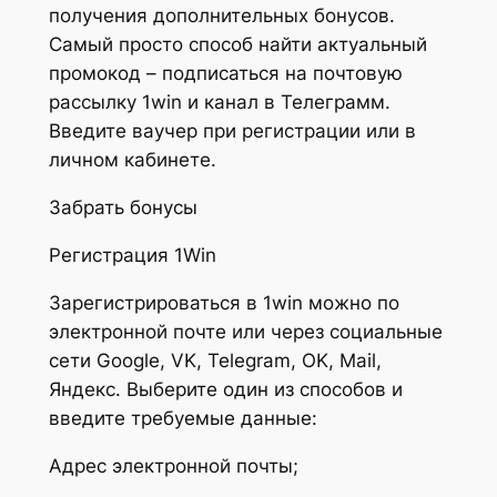
получения дополнительных бонусов.
Самый просто способ найти актуальный
промокод – подписаться на почтовую
рассылку 1win и канал в Телеграмм.
Введите ваучер при регистрации или в
личном кабинете.
Забрать бонусы
Регистрация 1Win
Зарегистрироваться в 1win можно по
электронной почте или через социальные
сети Google, VK, Telegram, OK, Mail,
Яндекс. Выберите один из способов и
введите требуемые данные:
Адрес электронной почты;