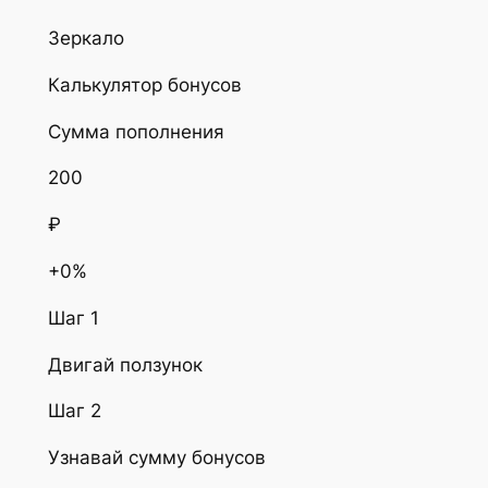
Зеркало
Калькулятор бонусов
Сумма пополнения
200
₽
+0%
Шаг 1
Двигай ползунок
Шаг 2
Узнавай сумму бонусов