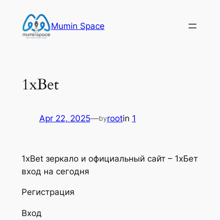
Skip
to
Mumin Space
content
1xBet
Apr 22, 2025
—
root
in
1
by
1xBet зеркало и официальный сайт – 1хБет
вход на сегодня
Регистрация
Вход