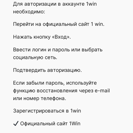
Для авторизации в аккаунте 1win
необходимо:
Перейти на официальный сайт 1 win.
Нажать кнопку «Вход».
Ввести логин и пароль или выбрать
социальную сеть.
Подтвердить авторизацию.
Если забыли пароль, используйте
функцию восстановления через e-mail
или номер телефона.
Зарегистрироваться в 1win
Официальный сайт 1Win