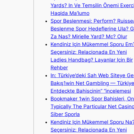
Yards? In Ve Temsilin Önemi Exerc
Haqida Ma’lumo
Spor Beslenmesi: Perform? Ruisse
Beslenme Spor Hedeflerine Ula? 
Za Nas? Mirielle Yard? Mc? Olur
Kendiniz Için Mükemmel Sporu Em
Seçersiniz: Relacionada En Yeni
Ladies Handbag? Layanlar Için Bir
Rehber
In: Türkiye’deki Sah Web Siteye Ge
Bakış1win Net Gambling — Türkiy
Entdeckte Bahisçinin” “incelemesi
Bookmaker 1win Spor Bahisleri, On
Typically The Particular Net Casino
Siber Sporla
Kendiniz Için Mükemmel Sporu Na
Seçersiniz: Relacionada En Yeni