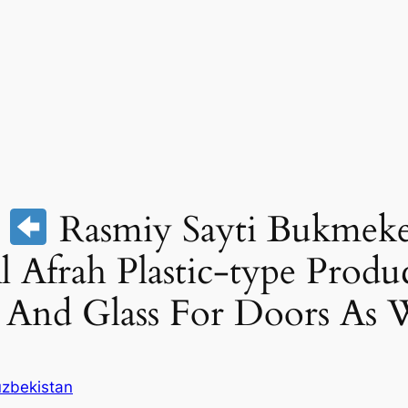
n
Rasmiy Sayti Bukmeke
 Afrah Plastic-type Produc
s And Glass For Doors As
uzbekistan