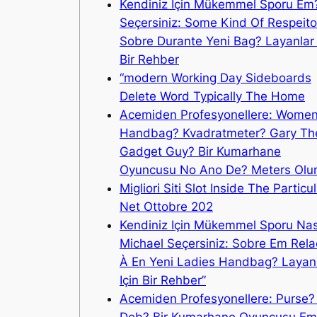
Kendiniz Için Mükemmel Sporu Em
Seçersiniz: Some Kind Of Respeito
Sobre Durante Yeni Bag? Layanlar 
Bir Rehber
“modern Working Day Sideboards
Delete Word Typically The Home
Acemiden Profesyonellere: Wome
Handbag? Kvadratmeter? Gary Th
Gadget Guy? Bir Kumarhane
Oyuncusu No Ano De? Meters Olun
Migliori Siti Slot Inside The Particu
Net Ottobre 202
Kendiniz Için Mükemmel Sporu Na
Michael Seçersiniz: Sobre Em Rel
À En Yeni Ladies Handbag? Layan
Için Bir Rehber”
Acemiden Profesyonellere: Purse?
Deb? Bir Kumarhane Oyuncusu Em