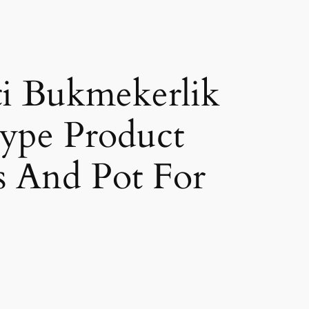
i Bukmekerlik
type Product
s And Pot For