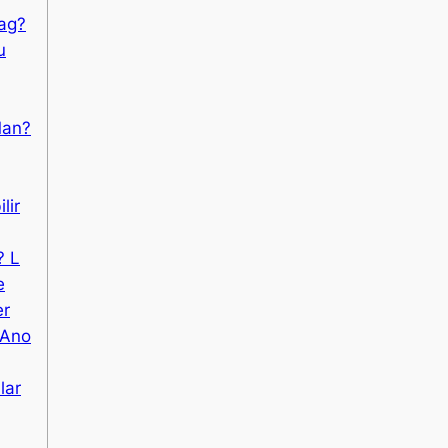
ag?
u
Man?
lir
? L
e
er
 Ano
lar