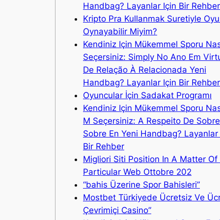
Handbag? Layanlar Için Bir Rehber
Kripto Pra Kullanmak Suretiyle Oy
Oynayabilir Miyim?
Kendiniz Için Mükemmel Sporu Na
Seçersiniz: Simply No Ano Em Vir
De Relação À Relacionada Yeni
Handbag? Layanlar Için Bir Rehber
Oyuncular İçin Sadakat Programı
Kendiniz Için Mükemmel Sporu Na
M Seçersiniz: A Respeito De Sobre
Sobre En Yeni Handbag? Layanlar 
Bir Rehber
Migliori Siti Position In A Matter O
Particular Web Ottobre 202
“bahis Üzerine Spor Bahisleri”
Mostbet Türkiyede Ücretsiz Ve Ücr
Çevrimiçi Casino”