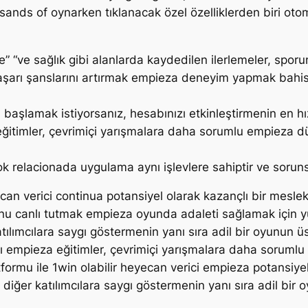
ands of oynarken tıklanacak özel özelliklerden biri oto
şme” “ve sağlık gibi alanlarda kaydedilen ilerlemeler, spor
başarı şanslarını artırmak empieza deneyim yapmak bahi
amak istiyorsanız, hesabınızı etkinleştirmenin en hızlı
ğitimler, çevrimiçi yarışmalara daha sorumlu empieza dü
relacionada uygulama aynı işlevlere sahiptir ve sorunsu
can verici continua potansiyel olarak kazançlı bir meslek, 
nu canlı tutmak empieza oyunda adaleti sağlamak için y
atılımcılara saygı göstermenin yanı sıra adil bir oyunun ü
rı empieza eğitimler, çevrimiçi yarışmalara daha soruml
formu ile 1win olabilir heyecan verici empieza potansiyel
igue diğer katılımcılara saygı göstermenin yanı sıra adil b