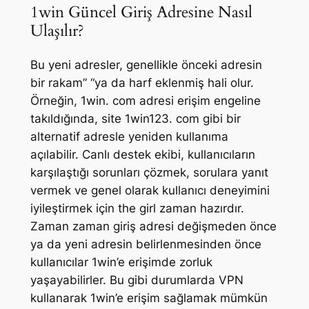
1win Güncel Giriş Adresine Nasıl
Ulaşılır?
Bu yeni adresler, genellikle önceki adresin
bir rakam” “ya da harf eklenmiş hali olur.
Örneğin, 1win. com adresi erişim engeline
takıldığında, site 1win123. com gibi bir
alternatif adresle yeniden kullanıma
açılabilir. Canlı destek ekibi, kullanıcıların
karşılaştığı sorunları çözmek, sorulara yanıt
vermek ve genel olarak kullanıcı deneyimini
iyileştirmek için the girl zaman hazırdır.
Zaman zaman giriş adresi değişmeden önce
ya da yeni adresin belirlenmesinden önce
kullanıcılar 1win’e erişimde zorluk
yaşayabilirler. Bu gibi durumlarda VPN
kullanarak 1win’e erişim sağlamak mümkün