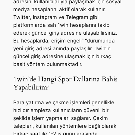
adresini kullanıcılarıyla paylaşmak için sosyal
medya hesaplarını aktif olarak kullanır.
Twitter, Instagram ve Telegram gibi
platformlarda sah 1win hesaplarını takip
ederek güncel giriş adresine ulaşabilirsiniz.
Bu hesaplarda, erişim engeli” “durumunda
yeni giriş adresi anında paylaşılır. 1win’in
güncel giriş adresine ulaşmak için birkaç
basit yöntem bulunmaktadır.
1win’de Hangi Spor Dallarına Bahis
Yapabilirim?
Para yatırma ve çekme işlemleri genellikle
hızlıdır empieza kullanıcıların güvenli bir
şekilde işlem yapmaları sağlanır. Çekim
talepleri, kullanılan yöntemlere bağlı olarak
birkaç saat ile 1-2 iş günü arasında