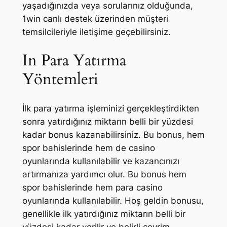
yaşadığınızda veya sorularınız olduğunda,
1win canlı destek üzerinden müşteri
temsilcileriyle iletişime geçebilirsiniz.
In Para Yatırma
Yöntemleri
İlk para yatırma işleminizi gerçekleştirdikten
sonra yatırdığınız miktarın belli bir yüzdesi
kadar bonus kazanabilirsiniz. Bu bonus, hem
spor bahislerinde hem de casino
oyunlarında kullanılabilir ve kazancınızı
artırmanıza yardımcı olur. Bu bonus hem
spor bahislerinde hem para casino
oyunlarında kullanılabilir. Hoş geldin bonusu,
genellikle ilk yatırdığınız miktarın belli bir