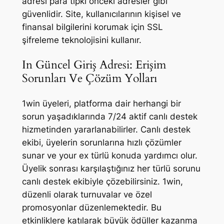
adresi para tıpkı önceki adresler gibi
güvenlidir. Site, kullanıcılarının kişisel ve
finansal bilgilerini korumak için SSL
şifreleme teknolojisini kullanır.
In Güncel Giriş Adresi: Erişim
Sorunları Ve Çözüm Yolları
1win üyeleri, platforma dair herhangi bir
sorun yaşadıklarında 7/24 aktif canlı destek
hizmetinden yararlanabilirler. Canlı destek
ekibi, üyelerin sorunlarına hızlı çözümler
sunar ve your ex türlü konuda yardımcı olur.
Üyelik sonrası karşılaştığınız her türlü sorunu
canlı destek ekibiyle çözebilirsiniz. 1win,
düzenli olarak turnuvalar ve özel
promosyonlar düzenlemektedir. Bu
etkinliklere katılarak büyük ödüller kazanma