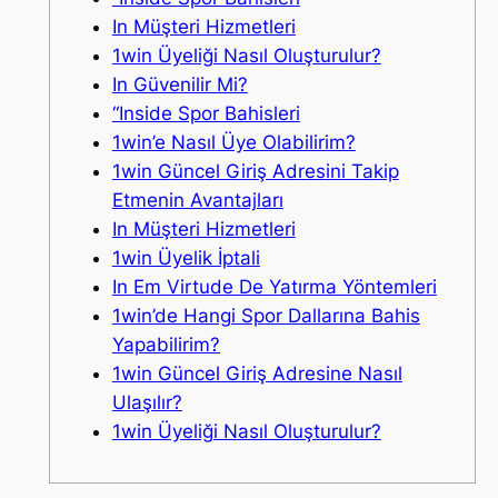
In Müşteri Hizmetleri
1win Üyeliği Nasıl Oluşturulur?
In Güvenilir Mi?
“Inside Spor Bahisleri
1win’e Nasıl Üye Olabilirim?
1win Güncel Giriş Adresini Takip
Etmenin Avantajları
In Müşteri Hizmetleri
1win Üyelik İptali
In Em Virtude De Yatırma Yöntemleri
1win’de Hangi Spor Dallarına Bahis
Yapabilirim?
1win Güncel Giriş Adresine Nasıl
Ulaşılır?
1win Üyeliği Nasıl Oluşturulur?