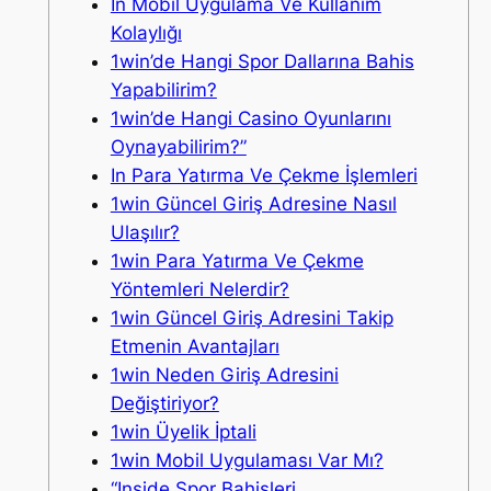
In Mobil Uygulama Ve Kullanım
Kolaylığı
1win’de Hangi Spor Dallarına Bahis
Yapabilirim?
1win’de Hangi Casino Oyunlarını
Oynayabilirim?”
In Para Yatırma Ve Çekme İşlemleri
1win Güncel Giriş Adresine Nasıl
Ulaşılır?
1win Para Yatırma Ve Çekme
Yöntemleri Nelerdir?
1win Güncel Giriş Adresini Takip
Etmenin Avantajları
1win Neden Giriş Adresini
Değiştiriyor?
1win Üyelik İptali
1win Mobil Uygulaması Var Mı?
“Inside Spor Bahisleri