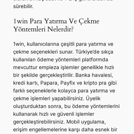
sürebilir.
1win Para Yatırma Ve Çekme
Yöntemleri Nelerdir?
1win, kullanıcılarına çeşitli para yatırma ve
çekme seçenekleri sunar. Türkiye’de sıkça
kullanılan ödeme yöntemleri platformda
mevcuttur empieza işlemler genellikle hızlı
bir şekilde gerçekleştirilir. Banka havalesi,
kredi kartı, Papara, Payfix ve kripto pra gibi
farklı seçeneklerle kolayca para yatırma ve
çekme işlemleri yapabilirsiniz. Üyelik
oluşturduktan sonra, bu ödeme yöntemlerini
kullanarak hızlı ve güvenli işlemler
gerçekleştirebilirsiniz. Mobil uygulama,
erişim engellemelerine karşı daha esnek bir