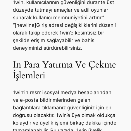
1win, kullanıcılarının güvenliğini durante üst
düzeyde tutmayı amaçlar ve adil oyunlar
sunarak kullanıcı memnuniyetini artırır.”
“[newline]Giriş adresi değişikliklerini düzenli
olarak takip ederek 1win’e kesintisiz bir
şekilde erişim sağlayabilir ve bahis
deneyiminizi sürdürebilirsiniz.
In Para Yatırma Ve Çekme
İşlemleri
1win’in resmi sosyal medya hesaplarından
ve e-posta bildirimlerinden gelen
bağlantılara tıklamanız güvenliğiniz için en
doğrusu olacaktır. 1win’e üye olmak oldukça
kolaydır ve üyelik işlemi birkaç dakika içinde
tamamlanabilir. Bu yazıda, 1win üyelik