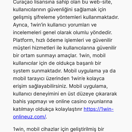
Curaçao lisansına sahip olan bu web-site,
kullanıcılarının güvenliğini sağlamak için
gelişmiş şifreleme yöntemleri kullanmaktadır.
Ayrıca, 1win’in kullanıcı yorumları ve
incelemeleri genel olarak olumlu yöndedir.
Platform, hızlı ödeme işlemleri ve güvenilir
müşteri hizmetleri ile kullanıcılarına güvenilir
bir ortam sunmayı amaçlar. 1win, mobil
kullanıcılar için de oldukça başarılı bir
system sunmaktadır. Mobil uygulama ya da
mobil tarayıcı üzerinden 1win’e kolayca
erişim sağlayabilirsiniz. Mobil uygulama,
kullanıcı deneyimini en üst düzeye çıkararak
bahis yapmayı ve online casino oyunlarına
katılmayı oldukça kolaylaştırır
https://1win-
onlineuz.com/
.
1win, mobil cihazlar için geliştirilmiş bir