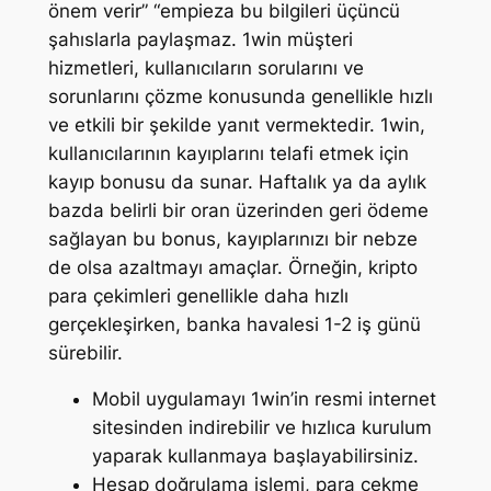
önem verir” “empieza bu bilgileri üçüncü
şahıslarla paylaşmaz. 1win müşteri
hizmetleri, kullanıcıların sorularını ve
sorunlarını çözme konusunda genellikle hızlı
ve etkili bir şekilde yanıt vermektedir. 1win,
kullanıcılarının kayıplarını telafi etmek için
kayıp bonusu da sunar. Haftalık ya da aylık
bazda belirli bir oran üzerinden geri ödeme
sağlayan bu bonus, kayıplarınızı bir nebze
de olsa azaltmayı amaçlar. Örneğin, kripto
para çekimleri genellikle daha hızlı
gerçekleşirken, banka havalesi 1-2 iş günü
sürebilir.
Mobil uygulamayı 1win’in resmi internet
sitesinden indirebilir ve hızlıca kurulum
yaparak kullanmaya başlayabilirsiniz.
Hesap doğrulama işlemi, para çekme