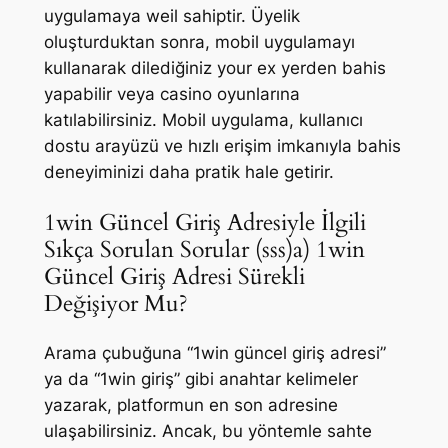
uygulamaya weil sahiptir. Üyelik
oluşturduktan sonra, mobil uygulamayı
kullanarak dilediğiniz your ex yerden bahis
yapabilir veya casino oyunlarına
katılabilirsiniz. Mobil uygulama, kullanıcı
dostu arayüzü ve hızlı erişim imkanıyla bahis
deneyiminizi daha pratik hale getirir.
1win Güncel Giriş Adresiyle İlgili
Sıkça Sorulan Sorular (sss)a) 1win
Güncel Giriş Adresi Sürekli
Değişiyor Mu?
Arama çubuğuna “1win güncel giriş adresi”
ya da “1win giriş” gibi anahtar kelimeler
yazarak, platformun en son adresine
ulaşabilirsiniz. Ancak, bu yöntemle sahte