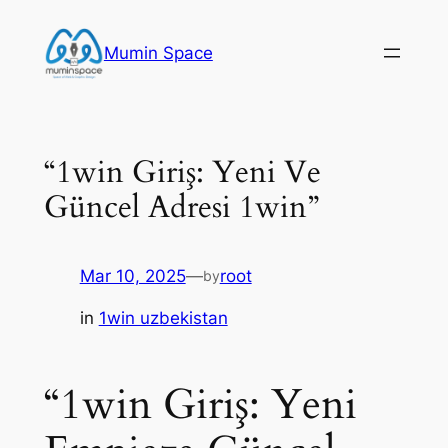
Skip
to
Mumin Space
content
“1win Giriş: Yeni Ve
Güncel Adresi 1win”
Mar 10, 2025
—
root
by
in
1win uzbekistan
“1win Giriş: Yeni