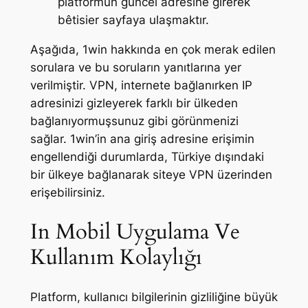
platformun güncel adresine girerek
bêtisier sayfaya ulaşmaktır.
Aşağıda, 1win hakkında en çok merak edilen
sorulara ve bu soruların yanıtlarına yer
verilmiştir. VPN, internete bağlanırken IP
adresinizi gizleyerek farklı bir ülkeden
bağlanıyormuşsunuz gibi görünmenizi
sağlar. 1win’in ana giriş adresine erişimin
engellendiği durumlarda, Türkiye dışındaki
bir ülkeye bağlanarak siteye VPN üzerinden
erişebilirsiniz.
In Mobil Uygulama Ve
Kullanım Kolaylığı
Platform, kullanıcı bilgilerinin gizliliğine büyük