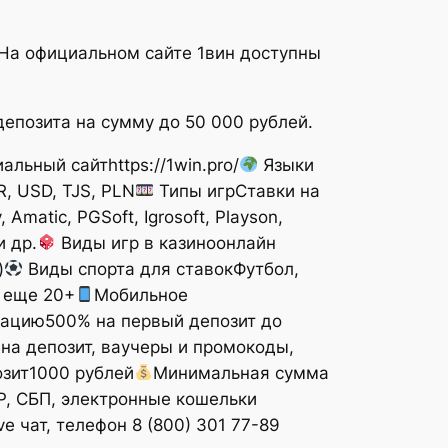
. На официальном сайте 1вин доступны
депозита на сумму до 50 000 рублей.
льный сайтhttps://1win.pro/
Языки
, USD, TJS, PLN
Типы игрСтавки на
Amatic, PGSoft, Igrosoft, Playson,
и др.
Виды игр в казиноонлайн
)
Виды спорта для ставокФутбол,
и еще 20+
Мобильное
рацию500% на первый депозит до
на депозит, ваучеры и промокоды,
зит1000 рублей
Минимальная сумма
Р, СБП, электронные кошельки
e чат, телефон 8 (800) 301 77-89