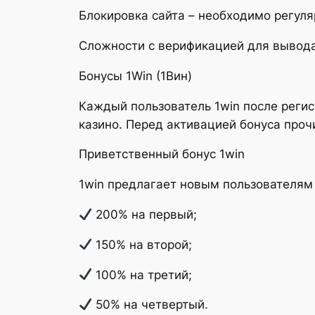
Блокировка сайта – необходимо регуля
Сложности с верификацией для вывод
Бонусы 1Win (1Вин)
Каждый пользователь 1win после регис
казино. Перед активацией бонуса прочи
Приветственный бонус 1win
1win предлагает новым пользователям 
200% на первый;
150% на второй;
100% на третий;
50% на четвертый.