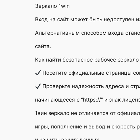
Зеркало 1win
Вход на сайт может быть недоступен и
Альтернативным способом входа станов
сайта.
Как найти безопасное рабочее зеркало 
Посетите официальные страницы соци
Проверьте надежность адреса и стра
начинающееся с “https://” и знак лице
1вин зеркало не отличается от официа
игры, пополнение и вывод и скорость 
и защиты ваших данных.