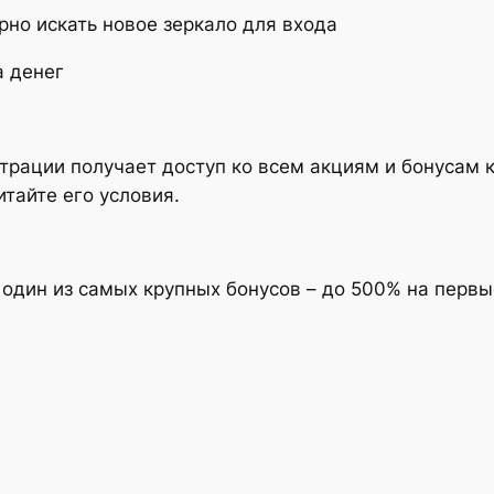
рно искать новое зеркало для входа
а денег
трации получает доступ ко всем акциям и бонусам ка
тайте его условия.
один из самых крупных бонусов – до 500% на первы