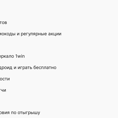
тов
мокоды и регулярные акции
еркало 1win
роид и играть бесплатно
ости
тчи
овия по отыгрышу