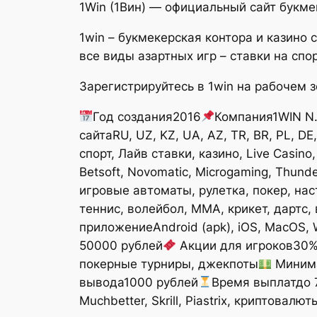
1Win (1Вин) — официальный сайт букме
1win – букмекерская контора и казино 
все виды азартных игр – ставки на спор
Зарегистрируйтесь в 1win на рабочем з
Год создания2016
Компания1WIN N.
сайтаRU, UZ, KZ, UA, AZ, TR, BR, PL, DE
спорт, Лайв ставки, казино, Live Casino
Betsoft, Novomatic, Microgaming, Thunder
игровые автоматы, рулетка, покер, наст
теннис, волейбол, ММА, крикет, дартс,
приложениеAndroid (apk), iOS, MacOS,
50000 рублей
Акции для игроков30% 
покерные турниры, джекпоты
Минима
вывода1000 рублей
Время выплатдо 
Muchbetter, Skrill, Piastrix, криптовалют