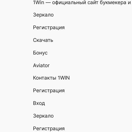
1Win — официальный сайт букмекера и в
Зеркало
Регистрация
Скачать
Бонус
Aviator
Контакты 1WIN
Регистрация
Вход
Зеркало
Регистрация