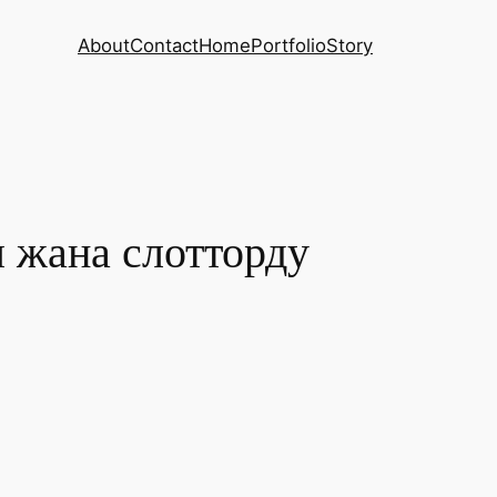
About
Contact
Home
Portfolio
Story
 жана слотторду