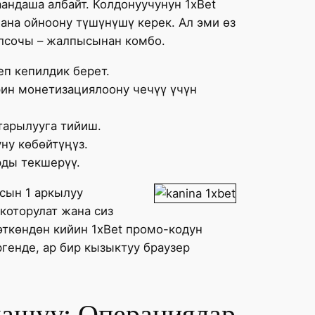
андаша албайт. Колдонуучунун 1xBet
ана ойноону түшүнүшү керек. Ал эми өз
олсочы – жалпысынан комбо.
п кепилдик берет.
рин монетизациялоону чечүү үчүн
тарылууга тийиш.
ну көбөйтүңүз.
рды текшерүү.
сын 1 аркылуу
которулат жана сиз
ткөндөн кийин 1xBet промо-кодун
генде, ар бир кызыктуу браузер
дашуу: Операциялар