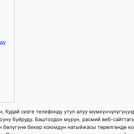
дду
, Кудай сизге телефонду утуп алуу мүмкүнчүлүгүңү
юуну буйруду. Баштоодон мурун, расмий веб-сайтта
н бөлүгүнө бекер коюмдун натыйжасы төрөлгөндө ко