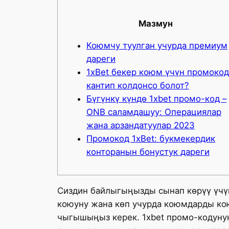
Мазмун
Коюмчу туулган учурда премиум
дареги
1xBet бекер коюм үчүн промоко
кантип колдонсо болот?
Бүгүнкү күндө 1xbet промо-код –
ONB саламдашуу: Операциялар
жана арзандатуулар 2023
Промокод 1xBet: букмекердик
конторанын бонустук дареги
Сиздин байлыгыңызды сынап көрүү үчүн
коюуну жана көп учурда коюмдарды ко
чыгышыңыз керек. 1xbet промо-кодуну