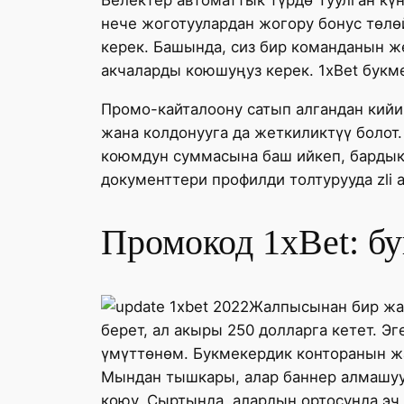
Белектер автоматтык түрдө Туулган кү
нече жоготуулардан жогору бонус төлө
керек. Башында, сиз бир команданын ж
акчаларды коюшуңуз керек. 1xBet букм
Промо-кайталоону сатып алгандан кийи
жана колдонууга да жеткиликтүү болот.
коюмдун суммасына баш ийкеп, бардык 
документтери профилди толтурууда zli
Промокод 1xBet: б
Жалпысынан бир жар
берет, ал акыры 250 долларга кетет. Э
үмүттөнөм. Букмекердик конторанын ж
Мындан тышкары, алар баннер алмашуу
коюу. Сыртында, алардын ортосунда эч