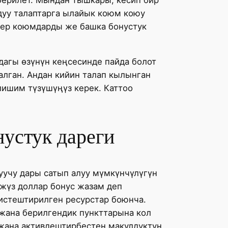
берилет. Мындан тышкары, кесип бир
дуу талаптарга ылайык коюм коюу
кер коюмдарды же башка бонустук
.
дагы өзүнүн кеңсесинде пайда болот
алган. Андан кийин талап кылынган
ишим түзүшүңүз керек. Каттоо
нустук дареги
учу дары сатып алуу мүмкүнчүлүгүн
 жүз доллар бонус жазам деп
истештирилген ресурстар боюнча.
жана берилгендик пункттарына кол
 жана активдештирбестен макулдуктун