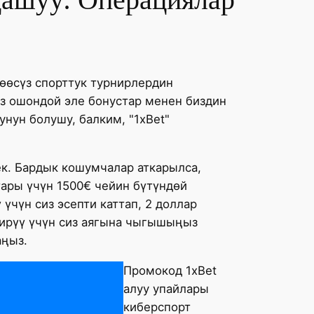
нөөсүз спорттук турнирлердин
из ошондой эле бонустар менен биздин
нун болушу, балким, "1xBet"
ек. Бардык кошумчалар аткарылса,
тары үчүн 1500€ чейин бүтүндөй
үчүн сиз эсепти каттап, 2 доллар
ирүү үчүн сиз аягына чыгышыңыз
аңыз.
Промокод 1xBet
алуу упайлары
киберспорт