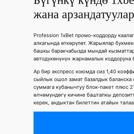
жана арзандатуулар
Profession 1xBet промо-коддорду каала
алкагында өткөрүлөт. Жарыялар букмек
башкы баракчабызда мындай кызматтар 
автодүкөнүнүн жарнамалык коддоруна б
Ар бир экспресс коюмда сиз 1,40 коэф
сыйлык ошол замат базалдык баланска 
суммага кубанычтуу блок-пакет плюс 21
өлчөмүндөгү кичине баштапкы депозит
керек, андыктан билеттин атайын тала