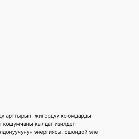
здү арттырып, жигердүү коюмдарды
гы кошумчаны кылдат изилдеп
лдонуучунун энергиясы, ошондой эле