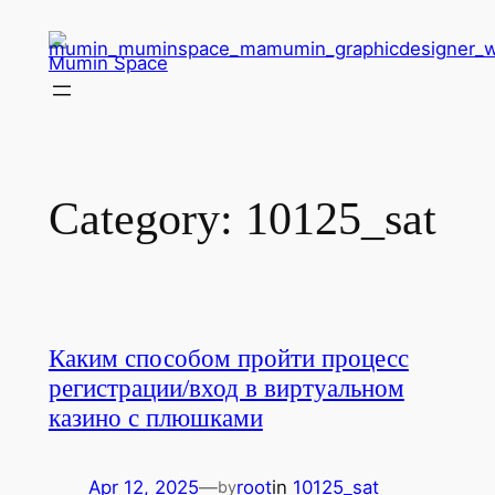
Skip
to
Mumin Space
content
Category:
10125_sat
Каким способом пройти процесс
регистрации/вход в виртуальном
казино с плюшками
Apr 12, 2025
—
root
in
10125_sat
by