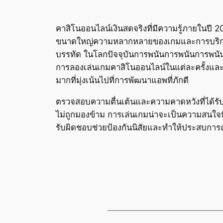
คาสิโนออนไลน์เงินสดจริงที่มีความรู้ภายในปี 
ขนาดใหญ่ความหลากหลายของเกมและการบริการลูกค้
บรรทัด ในโลกปัจจุบันการพนันการพนันการพนัน
การลองเล่นเกมคาสิโนออนไลน์ในแต่ละครั้งและ
มากที่มุ่งเน้นไปที่การพัฒนาแอพที่ภักดี
ตรวจสอบความตื่นเต้นและความคาดหวังที่ได้ร
ไม่ถูกมองข้าม การเล่นเกมน่าจะเป็นความสนใจที่ด
รับผิดชอบช่วยป้องกันนิสัยและทำให้ประสบการณ์