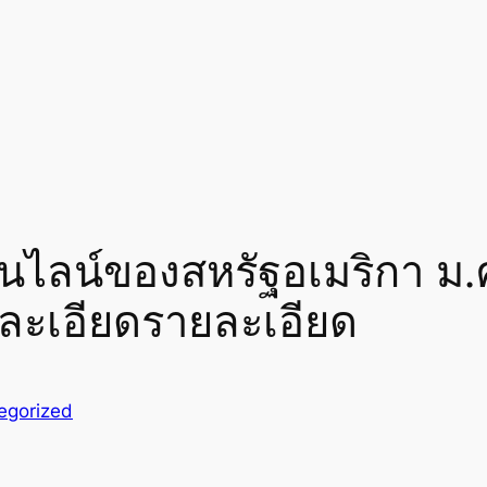
ลน์ของสหรัฐอเมริกา ม.ค. 
ละเอียดรายละเอียด
egorized