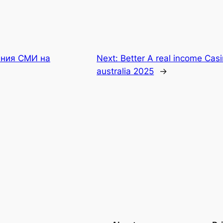
ения СМИ на
Next:
Better A real income Casi
australia 2025
→