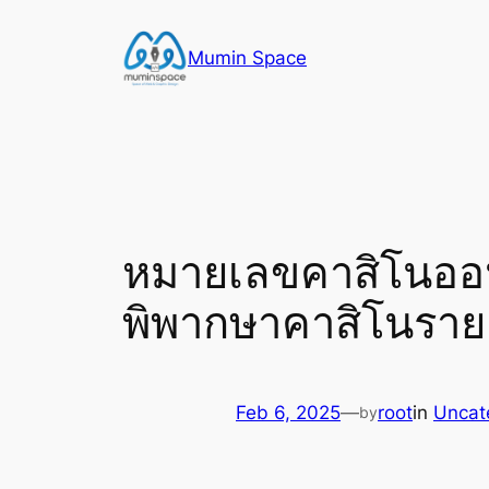
Skip
to
Mumin Space
content
หมายเลขคาสิโนออนไ
พิพากษาคาสิโนราย
Feb 6, 2025
—
root
in
Uncat
by