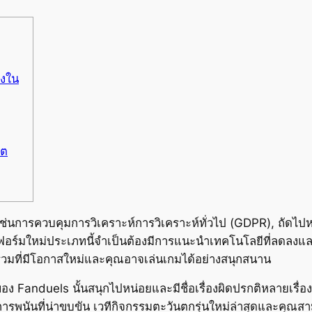
ิงใน
็ต
ช่นการควบคุมการวิเคราะห์การวิเคราะห์ทั่วไป (GDPR), ถัดไปหมาย
อร์มใหม่ประเภทนี้จำเป็นต้องมีการแนะนำเทคโนโลยีที่ลดลงและวิธ
ข้าร่วมที่มีโอกาสใหม่และคุณอาจเล่นเกมได้อย่างสนุกสนาน
ง Fanduels นั้นสนุกไปหน่อยและมีชื่อเรื่องผิดปรกติหลายเรื่อง
พนันที่น่าขบขัน เวทีกิจกรรมตะวันตกรุ่นใหม่ล่าสุดและคุณสา