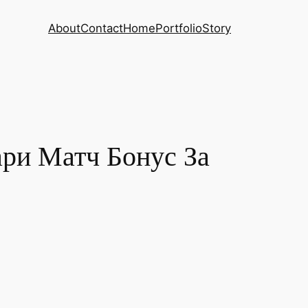
About
Contact
Home
Portfolio
Story
ари Матч Бонус За