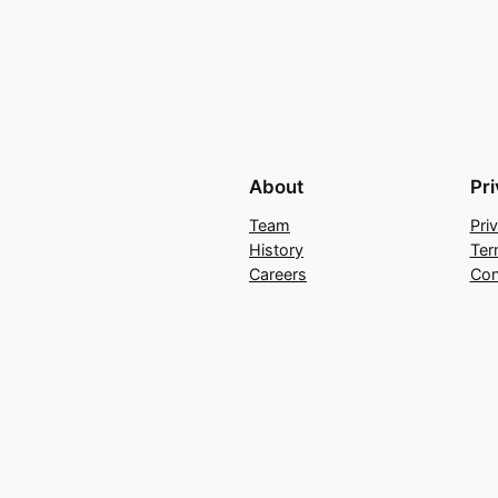
About
Pr
Team
Pri
History
Ter
Careers
Con