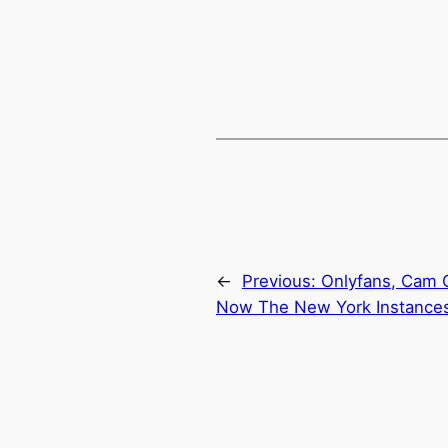
←
Previous:
Onlyfans, Cam G
Now The New York Instance