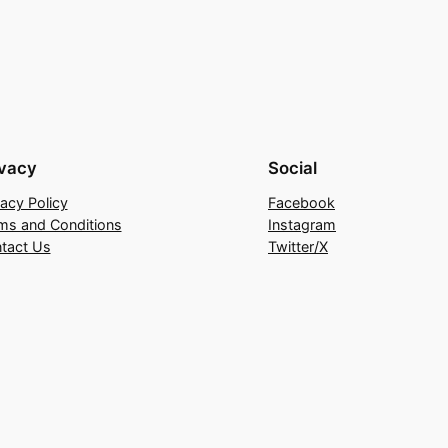
ivacy
Social
vacy Policy
Facebook
ms and Conditions
Instagram
tact Us
Twitter/X