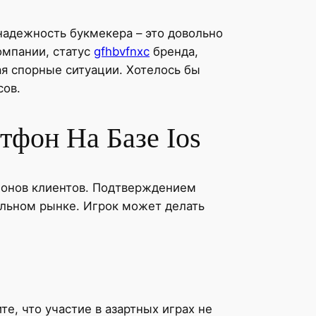
 надежность букмекера – это довольно
омпании, статус
gfhbvfnxc
бренда,
ая спорные ситуации. Хотелось бы
сов.
фон На Базе Ios
лионов клиентов. Подтверждением
ильном рынке. Игрок может делать
е, что участие в азартных играх не