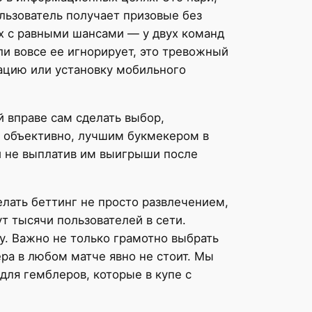
ользователь получает призовые без
ях с равными шансами — у двух команд
и вовсе ее игнорирует, это тревожный
ацию или установку мобильного
й вправе сам сделать выбор,
ть объективно, лучшим букмекером в
 и не выплатив им выигрыши после
елать беттинг не просто развлечением,
т тысячи пользователей в сети.
у. Важно не только грамотно выбрать
ера в любом матче явно не стоит. Мы
для гемблеров, которые в купе с