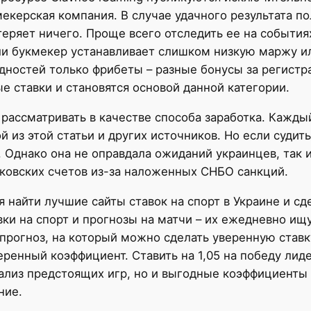
екерская компания. В случае удачного результата п
теряет ничего. Проще всего отследить ее на событи
сли букмекер устанавливает слишком низкую маржу ил
дностей только фрибеты – разные бонусы за регистр
 ставки и становятся основой данной категории.
я рассматривать в качестве способа заработка. Кажды
 из этой статьи и других источников. Но если суди
. Однако она не оправдала ожиданий украинцев, так
нковских счетов из-за наложенных СНБО санкций.
я найти лучшие сайты ставок на спорт в Украине и сд
и на спорт и прогнозы на матчи – их ежедневно ищу
прогноз, на который можно сделать уверенную ставк
еренный коэффициент. Ставить на 1,05 на победу лид
ализ предстоящих игр, но и выгодные коэффициенты 
ние.