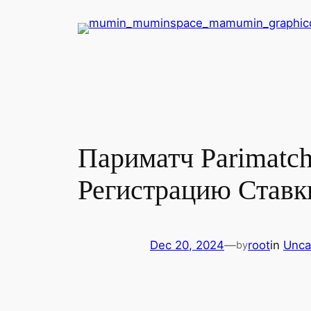
Skip
to
content
Париматч Parimatc
Регистрацию Ставк
Dec 20, 2024
—
root
in
Unca
by